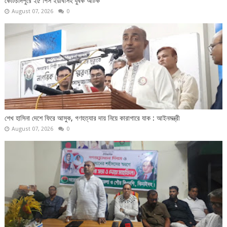
কোটচাঁদপুরে ২৫ পিস ইয়াবাসহ যুবক আটক
August 07, 2026
0
শেখ হাসিনা দেশে ফিরে আসুক, গণহত্যার দায় নিয়ে কারাগারে যাক : আইনমন্ত্রী
August 07, 2026
0