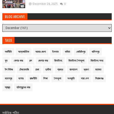
December 24, 2025
0
BLOG ARCHIVE
TAGS
অর্থনীতি
আন্তর্জাতিক
আমার জেলা
ইসলাম
কবিতা
কোটচাঁদপুর
খালিশপুর
খুন
খেলার খবর
গল্প
জেলার খবর
ঝিনাইদহ
ঝিনাইদহ শৈলকুপা
ঝিনাইদহ সদর
টপ নিউজ
টেকনোলজি
ঢাকা
দুর্ঘটনা
প্রবন্ধ
বাংলাদেশ
ভ্রমণ
মতামত
মহেশপুর
যশোর
রাজনীতি
শিক্ষা
শৈলকুপা
সংস্কৃতি
সারা দেশ
সিরাজগঞ্জ
স্বাস্থ্য
হরিণাকুন্ডের খবর
সর্বাধিক পঠিত