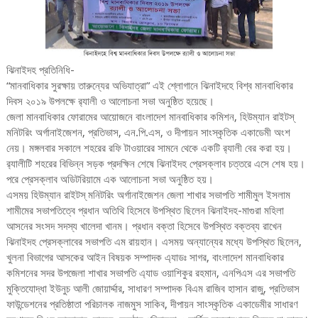
ঝিনাইদহ প্রতিনিধি-
“মানবাধিকার সুরক্ষায় তারুন্যের অভিযাত্রা” এই শ্লোগানে ঝিনাইদহে বিশ্ব মানবাধিকার
দিবস ২০১৯ উপলক্ষে র‌্যালী ও আলোচনা সভা অনুষ্ঠিত হয়েছে।
জেলা মানবাধিকার ফোরামের আয়োজনে বাংলাদেশ মানবাধিকার কমিশন, হিউম্যান রাইটস্
মনিটরিং অর্গানাইজেশন, প্রতিভাস, এন.পি.এস, ও দীপায়ন সাংস্কৃতিক একাডেমী অংশ
নেয়। মঙ্গলবার সকালে শহরের রফি টাওয়ারের সামনে থেকে একটি র‌্যালী বের করা হয়।
র‌্যালীটি শহরের বিভিন্ন সড়ক প্রদক্ষিন শেষে ঝিনাইদহ প্রেসক্লাব চত্তরে এসে শেষ হয়।
পরে প্রেসক্লাব অডিটরিয়ামে এক আলোচনা সভা অনুষ্ঠিত হয়।
এসময় হিউম্যান রাইটস্ মনিটরিং অর্গানাইজেশন জেলা শাখার সভাপতি শামীমুল ইসলাম
শামীমের সভাপতিত্বে প্রধান অতিথি হিসেবে উপস্থিত ছিলেন ঝিনাইদহ-মাগুরা মহিলা
আসনের সংসদ সদস্য খালেদা খানম। প্রধান বক্তা হিসেবে উপস্থিত বক্তব্য রাখেন
ঝিনাইদহ প্রেসক্লাবের সভাপতি এম রায়হান। এসময় অন্যান্যের মধ্যে উপস্থিত ছিলেন,
খুলনা বিভাগের আসকের আইন বিষয়ক সম্পাদক এ্যাডঃ সাগর, বাংলাদেশ মানবাধিকার
কমিশনের সদর উপজেলা শাখার সভাপতি এ্যাড ওয়াশিকুর রহমান, এনপিএস এর সভাপতি
মুক্তিযোদ্ধা ইউনুচ আলী জোয়ার্দ্দার, সাধারণ সম্পাদক বিএম রাজিব হাসান রাজু, প্রতিভাস
ফাউন্ডেশনের প্রতিষ্ঠাতা পরিচালক নাজমুস সাকিব, দীপায়ন সাংস্কৃতিক একাডেমীর সাধারণ