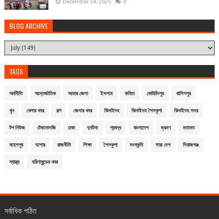
December 24, 2025
0
BLOG ARCHIVE
TAGS
অর্থনীতি
আন্তর্জাতিক
আমার জেলা
ইসলাম
কবিতা
কোটচাঁদপুর
খালিশপুর
খুন
খেলার খবর
গল্প
জেলার খবর
ঝিনাইদহ
ঝিনাইদহ শৈলকুপা
ঝিনাইদহ সদর
টপ নিউজ
টেকনোলজি
ঢাকা
দুর্ঘটনা
প্রবন্ধ
বাংলাদেশ
ভ্রমণ
মতামত
মহেশপুর
যশোর
রাজনীতি
শিক্ষা
শৈলকুপা
সংস্কৃতি
সারা দেশ
সিরাজগঞ্জ
স্বাস্থ্য
হরিণাকুন্ডের খবর
সর্বাধিক পঠিত