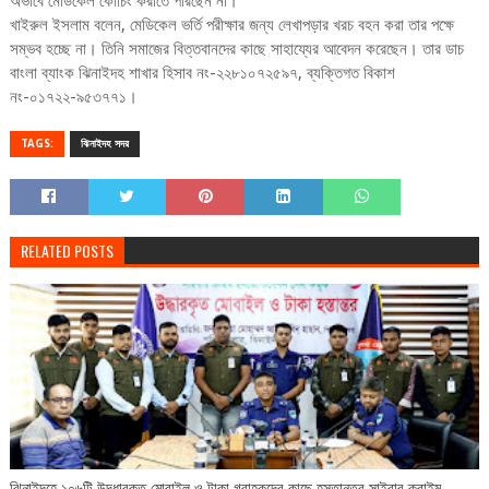
অভাবে মেডিকেল কোচিং করাতে পারছেন না।
খাইরুল ইসলাম বলেন, মেডিকেল ভর্তি পরীক্ষার জন্য লেখাপড়ার খরচ বহন করা তার পক্ষে
সম্ভব হচ্ছে না। তিনি সমাজের বিত্তবানদের কাছে সাহায্যের আবেদন করেছেন। তার ডাচ
বাংলা ব্যাংক ঝিনাইদহ শাখার হিসাব নং-২২৮১০৭২৫৯৭, ব্যক্তিগত বিকাশ
নং-০১৭২২-৯৫৩৭৭১।
TAGS:
ঝিনাইদহ সদর
RELATED POSTS
ঝিনাইদহে ১০৬টি উদ্ধারকৃত মোবাইল ও টাকা গ্রাহকদের কাছে হস্তান্তর সাইবার ক্রাইম