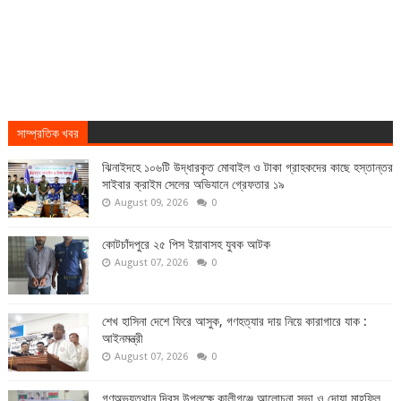
সাম্প্রতিক খবর
ঝিনাইদহে ১০৬টি উদ্ধারকৃত মোবাইল ও টাকা গ্রাহকদের কাছে হস্তান্তর
সাইবার ক্রাইম সেলের অভিযানে গ্রেফতার ১৯
August 09, 2026
0
কোটচাঁদপুরে ২৫ পিস ইয়াবাসহ যুবক আটক
August 07, 2026
0
শেখ হাসিনা দেশে ফিরে আসুক, গণহত্যার দায় নিয়ে কারাগারে যাক :
আইনমন্ত্রী
August 07, 2026
0
গণঅভ্যুত্থান দিবস উপলক্ষে কালীগঞ্জে আলোচনা সভা ও দোয়া মাহফিল