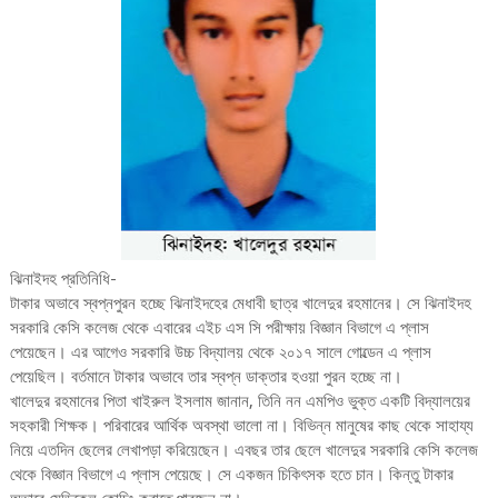
ঝিনাইদহ প্রতিনিধি-
টাকার অভাবে স্বপ্নপুরন হচ্ছে ঝিনাইদহের মেধাবী ছাত্র খালেদুর রহমানের। সে ঝিনাইদহ
সরকারি কেসি কলেজ থেকে এবারের এইচ এস সি পরীক্ষায় বিজ্ঞান বিভাগে এ প্লাস
পেয়েছেন। এর আগেও সরকারি উচ্চ বিদ্যালয় থেকে ২০১৭ সালে গোল্ডেন এ প্লাস
পেয়েছিল। বর্তমানে টাকার অভাবে তার স্বপ্ন ডাক্তার হওয়া পুরন হচ্ছে না।
খালেদুর রহমানের পিতা খাইরুল ইসলাম জানান, তিনি নন এমপিও ভুক্ত একটি বিদ্যালয়ের
সহকারী শিক্ষক। পরিবারের আর্থিক অবস্থা ভালো না। বিভিন্ন মানুষের কাছ থেকে সাহায্য
নিয়ে এতদিন ছেলের লেখাপড়া করিয়েছেন। এবছর তার ছেলে খালেদুর সরকারি কেসি কলেজ
থেকে বিজ্ঞান বিভাগে এ প্লাস পেয়েছে। সে একজন চিকিৎসক হতে চান। কিন্তু টাকার