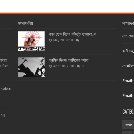
সম্পাদকীয়
সম্পাদ
বন্ধ হোক বিচার বহির্ভূত হত্যাকাণ্ড
মো: সো
May 20, 2018
0
কালীগঞ্
্যালয়ে
শ্রমিক দিবসঃ শ্রমিকের মর্যাদা
য় দিবস
মোবাইল
April 30, 2018
0
Email:
শ্যালিকা
Email:
CATEG
ত ১॥
অপরাধ