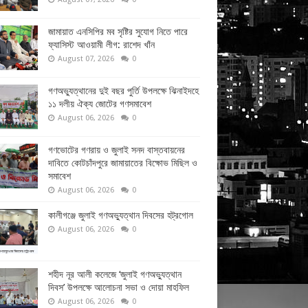
জামায়াত এনসিপির মব সৃষ্টির সুযোগ নিতে পারে
ফ্যাসিস্ট আওয়ামী লীগ: রাশেদ খাঁন
August 07, 2026
0
গণঅভ্যুত্থানের দুই বছর পুর্তি উপলক্ষে ঝিনাইদহে
১১ দলীয় ঐক্য জোটের গণসমাবেশ
August 06, 2026
0
গণভোটের গণরায় ও জুলাই সনদ বাস্তবায়নের
দাবিতে কোটচাঁদপুরে জামায়াতের বিক্ষোভ মিছিল ও
সমাবেশ
August 06, 2026
0
কালীগঞ্জে জুলাই গণঅভ্যুত্থান দিবসের হট্রগোল
August 06, 2026
0
শহীদ নূর আলী কলেজে ‘জুলাই গণঅভ্যুত্থান
দিবস’ উপলক্ষে আলোচনা সভা ও দোয়া মাহফিল
August 06, 2026
0