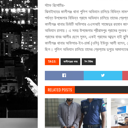
স্টাফ রিপোর্টার-
ঝিনাইদহের কালীগঞ্জ থানা পুলিশ অভিযান চালিয়ে বিভিন্ন মাম
পর্যন্ত উপজেলার বিভিন্ন গ্রামে অভিযান চালিয়ে তাদের গ্রেপ
কালীগঞ্জ থানার ডিউটি অফিসার এএসআই সাজেদুর রহমান জানান,
অভিযান চালায়। এ সময় উপজেলার শ্রীরামপুর গ্রামের লুৎফর রহম
গ্রামের বাবর আলীর ছেলে সুমন, একই গ্রামের আব্দুল হাই মুন্স
কালীগঞ্জ থানার অফিসার-ইন-চার্জ (ওসি) ইউনুচ আলী বলেন, গ্র
ছিল। পুলিশ অভিযান চালিয়ে তাদের গ্রেপ্তার দুপুরে আদালত
TAGS:
কালীগঞ্জের খবর
টপ নিউজ
RELATED POSTS