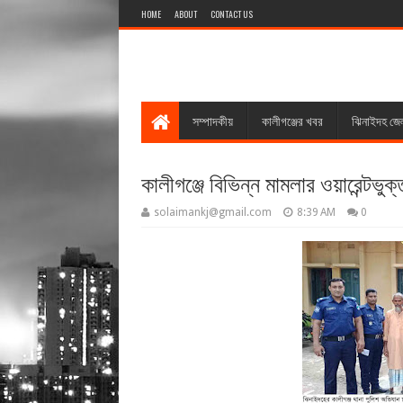
HOME
ABOUT
CONTACT US
সম্পাদকীয়
কালীগঞ্জের খবর
ঝিনাইদহ জে
কালীগঞ্জে বিভিন্ন মামলার ওয়ারেন্টভু
solaimankj@gmail.com
8:39 AM
0