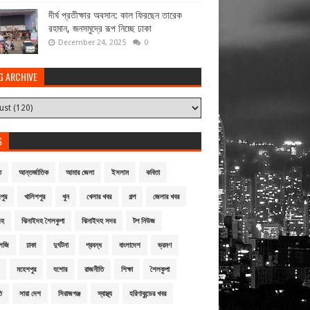
দীর্ঘ প্রতীক্ষার অবসান: কাল ফিরছেন তারেক
রহমান, জনসমুদ্রে রূপ নিচ্ছে ঢাকা
December 24, 2025
0
G ARCHIVE
S
ি
আন্তর্জাতিক
আমার জেলা
ইসলাম
কবিতা
পুর
খালিশপুর
খুন
খেলার খবর
গল্প
জেলার খবর
দহ
ঝিনাইদহ শৈলকুপা
ঝিনাইদহ সদর
টপ নিউজ
লজি
ঢাকা
দুর্ঘটনা
প্রবন্ধ
বাংলাদেশ
ভ্রমণ
মহেশপুর
যশোর
রাজনীতি
শিক্ষা
শৈলকুপা
ি
সারা দেশ
সিরাজগঞ্জ
স্বাস্থ্য
হরিণাকুন্ডের খবর