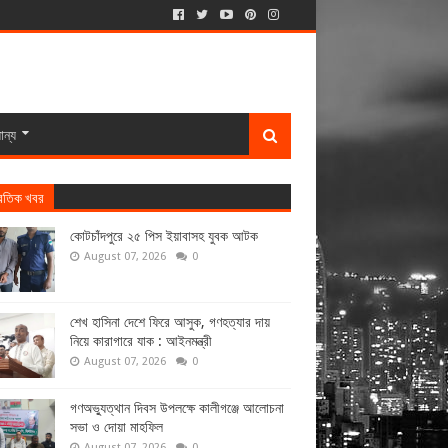
ান্য
্রতিক খবর
কোটচাঁদপুরে ২৫ পিস ইয়াবাসহ যুবক আটক
August 07, 2026
0
শেখ হাসিনা দেশে ফিরে আসুক, গণহত্যার দায়
নিয়ে কারাগারে যাক : আইনমন্ত্রী
August 07, 2026
0
গণঅভ্যুত্থান দিবস উপলক্ষে কালীগঞ্জে আলোচনা
সভা ও দোয়া মাহফিল
August 07, 2026
0