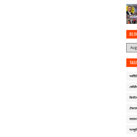
BLO
TAG
অর্থনীত
কোটচাঁদ
ঝিনাই
টেকনো
মতামত
সংস্কৃত