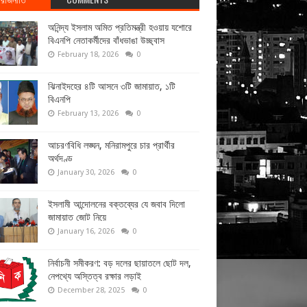
অনিন্দ্য ইসলাম অমিত প্রতিমন্ত্রী হওয়ায় যশোরে
বিএনপি নেতাকর্মীদের বাঁধভাঙা উচ্ছ্বাস
February 18, 2026
0
ঝিনাইদহের ৪টি আসনে ৩টি জামায়াত, ১টি
বিএনপি
February 13, 2026
0
আচরণবিধি লঙ্ঘন, মনিরামপুরে চার প্রার্থীর
অর্থদণ্ড
January 30, 2026
0
ইসলামী আন্দোলনের বক্তব্যের যে জবাব দিলো
জামায়াত জোট নিয়ে
January 16, 2026
0
নির্বাচনী সমীকরণ: বড় দলের ছায়াতলে ছোট দল,
নেপথ্যে অস্তিত্ব রক্ষার লড়াই
December 28, 2025
0