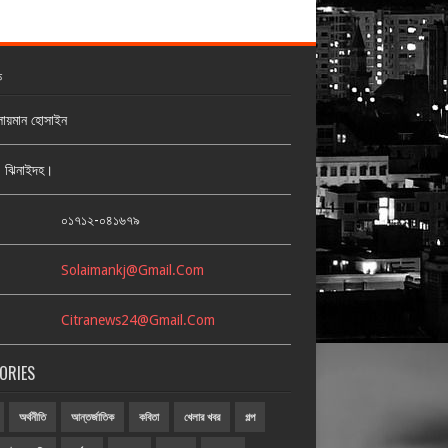
ক
লায়মান হোসাইন
জ, ঝিনাইদহ।
:
০১৭১২-০৪১৬৭৯
Solaimankj@gmail.com
Citranews24@gmail.com
ORIES
অর্থনীতি
আন্তর্জাতিক
কবিতা
খেলার খবর
গল্প