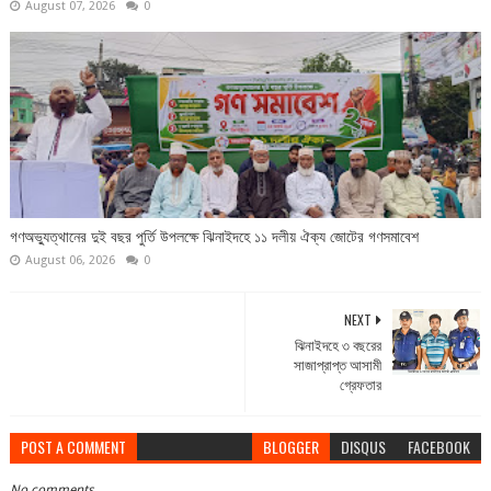
August 07, 2026
0
গণঅভ্যুত্থানের দুই বছর পুর্তি উপলক্ষে ঝিনাইদহে ১১ দলীয় ঐক্য জোটের গণসমাবেশ
August 06, 2026
0
NEXT
ঝিনাইদহে ৩ বছরের
সাজাপ্রাপ্ত আসামী
গ্রেফতার
POST A COMMENT
BLOGGER
DISQUS
FACEBOOK
No comments