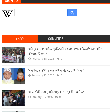
WIKIPEDIA
রাজনীতি
COMMENTS
অনিন্দ্য ইসলাম অমিত প্রতিমন্ত্রী হওয়ায় যশোরে বিএনপি নেতাকর্মীদের
বাঁধভাঙা উচ্ছ্বাস
February 18, 2026
0
ঝিনাইদহের ৪টি আসনে ৩টি জামায়াত, ১টি বিএনপি
February 13, 2026
0
আচরণবিধি লঙ্ঘন, মনিরামপুরে চার প্রার্থীর অর্থদণ্ড
January 30, 2026
0