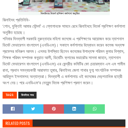
ঝিনাইদহ প্রতিনিধি-
‘শোন, যুক্তিই আমার সৌন্দর্য’ এ শ্লোগানকে সামনে রেখে ঝিনাইদহে বিতর্ক প্রশিক্ষণ কর্মশালা
অনুষ্ঠিত হয়েছে।
শনিবার দিনব্যাপী সরকারি নুরুন্নাহার মহিলা কলেজে এ প্রশিক্ষণের আয়োজন করে ন্যাশনাল
ডিবেট ফেডারেশন বাংলাদেশ (এনডিএফ)। সকালে কর্মশালার উদ্বোধন করেন কলেজ অধ্যক্ষ
প্রফেসর মনিরুল আলম। এসময় উপস্থিত ছিলেন কলেজের উপাধ্যক্ষ পরিমল কুমার বিশ্বাস,
শিক্ষক পরিষদ সম্পাদক কবুয়াত আলী, ডিবেটিং ক্লাবের মডারেটর সালমা জাহান, ন্যাশনাল
ডিবেট ফেডারেশন বাংলাদেশ (এনডিএফ) এর কেন্দ্রীয় কমিটির কো চেয়ারম্যান এস এম শামীম
রানা, প্রধান সমন্বয়কারী আরাফাত তুষার, ঝিনাইদহ জেলা শাখার যুগ্ম সাংগঠনিক সম্পাদক
আরিফুল ইসলামসহ অন্যান্যরা। দিনব্যাপী এ কর্মশালায় ওই কলেজের দেড়শতাধিক ছাত্রী
অংশ নেয়। পরে এনডিএফ’র নেতৃবৃন্দ বিতক প্রশিক্ষণ প্রদাণ করেন।
TAGS:
ঝিনাইদহ সদর
RELATED POSTS