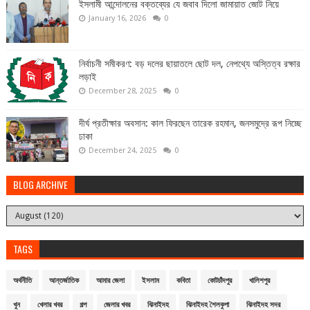
ইসলামী আন্দোলনের বক্তব্যের যে জবাব দিলো জামায়াত জোট নিয়ে
January 16, 2026
0
নির্বাচনী সমীকরণ: বড় দলের ছায়াতলে ছোট দল, নেপথ্যে অস্তিত্ব রক্ষার
লড়াই
December 28, 2025
0
দীর্ঘ প্রতীক্ষার অবসান: কাল ফিরছেন তারেক রহমান, জনসমুদ্রে রূপ নিচ্ছে
ঢাকা
December 24, 2025
0
BLOG ARCHIVE
TAGS
অর্থনীতি
আন্তর্জাতিক
আমার জেলা
ইসলাম
কবিতা
কোটচাঁদপুর
খালিশপুর
খুন
খেলার খবর
গল্প
জেলার খবর
ঝিনাইদহ
ঝিনাইদহ শৈলকুপা
ঝিনাইদহ সদর