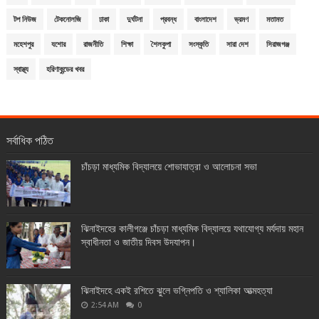
টপ নিউজ
টেকনোলজি
ঢাকা
দুর্ঘটনা
প্রবন্ধ
বাংলাদেশ
ভ্রমণ
মতামত
মহেশপুর
যশোর
রাজনীতি
শিক্ষা
শৈলকুপা
সংস্কৃতি
সারা দেশ
সিরাজগঞ্জ
স্বাস্থ্য
হরিণাকুন্ডের খবর
সর্বাধিক পঠিত
চাঁচড়া মাধ্যমিক বিদ্যালয়ে শোভাযাত্রা ও আলোচনা সভা
ঝিনাইদহের কালীগঞ্জে চাঁচড়া মাধ্যমিক বিদ্যালয়ে যথাযোগ্য মর্যদায় মহান
স্বাধীনতা ও জাতীয় দিবস উদযাপন।
ঝিনাইদহে একই রশিতে ঝুলে ভগ্নিপতি ও শ্যালিকা আত্মহত্যা
2:54 AM
0