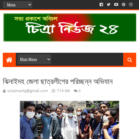
ঝিনাইদহ জেলা ছাত্রলীগের পরিচ্ছন্ন অভিযান
solaimankj@gmail.com
7:16 AM
0