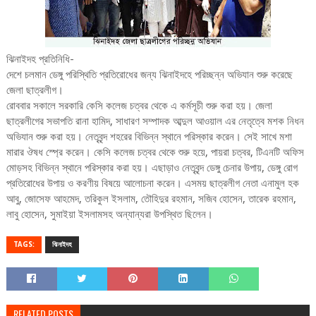
ঝিনাইদহ প্রতিনিধি-
দেশে চলমান ডেঙ্গু পরিস্থিতি প্রতিরোধের জন্য ঝিনাইদহে পরিচ্ছন্ন অভিযান শুরু করেছে
জেলা ছাত্রলীগ।
রোববার সকালে সরকারি কেসি কলেজ চত্বর থেকে এ কর্মসূচী শুরু করা হয়। জেলা
ছাত্রলীগের সভাপতি রানা হামিদ, সাধারণ সম্পাদক আব্দুল আওয়াল এর নেতৃত্বে মশক নিধন
অভিযান শুরু করা হয়। নেতৃবৃন্দ শহরের বিভিন্ন স্থানে পরিস্কার করেন। সেই সাখে মশা
মারার ঔষধ স্প্রে করেন। কেসি কলেজ চত্বর থেকে শুরু হয়ে, পায়রা চত্বর, টিএনটি অফিস
মোড়সহ বিভিন্ন স্থানে পরিস্কার করা হয়। এছাড়াও নেতৃবৃন্দ ডেঙ্গু চেনার উপায়, ডেঙ্গু রোগ
প্রতিরোধের উপায় ও করণীয় বিষয়ে আলোচনা করেন। এসময় ছাত্রলীগ নেতা এনামুল হক
আবু, জোসেফ আহমেদ, তরিকুল ইসলাম, তৌহিদুর রহমান, সজিব হোসেন, তারেক রহমান,
লাবু হোসেন, সুমাইয়া ইসলামসহ অন্যান্যরা উপস্থিত ছিলেন।
TAGS:
ঝিনাইদহ
RELATED POSTS