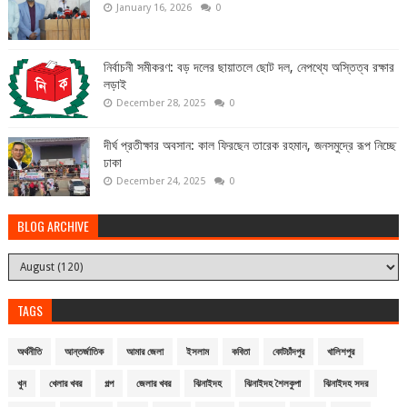
January 16, 2026
0
নির্বাচনী সমীকরণ: বড় দলের ছায়াতলে ছোট দল, নেপথ্যে অস্তিত্ব রক্ষার
লড়াই
December 28, 2025
0
দীর্ঘ প্রতীক্ষার অবসান: কাল ফিরছেন তারেক রহমান, জনসমুদ্রে রূপ নিচ্ছে
ঢাকা
December 24, 2025
0
BLOG ARCHIVE
TAGS
অর্থনীতি
আন্তর্জাতিক
আমার জেলা
ইসলাম
কবিতা
কোটচাঁদপুর
খালিশপুর
খুন
খেলার খবর
গল্প
জেলার খবর
ঝিনাইদহ
ঝিনাইদহ শৈলকুপা
ঝিনাইদহ সদর