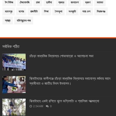
টপ নিউজ
টেকনোলজি
ঢাকা
দুর্ঘটনা
প্রবন্ধ
বাংলাদেশ
ভ্রমণ
মতামত
মহেশপুর
যশোর
রাজনীতি
শিক্ষা
শৈলকুপা
সংস্কৃতি
সারা দেশ
সিরাজগঞ্জ
স্বাস্থ্য
হরিণাকুন্ডের খবর
সর্বাধিক পঠিত
চাঁচড়া মাধ্যমিক বিদ্যালয়ে শোভাযাত্রা ও আলোচনা সভা
ঝিনাইদহের কালীগঞ্জে চাঁচড়া মাধ্যমিক বিদ্যালয়ে যথাযোগ্য মর্যদায় মহান
স্বাধীনতা ও জাতীয় দিবস উদযাপন।
ঝিনাইদহে একই রশিতে ঝুলে ভগ্নিপতি ও শ্যালিকা আত্মহত্যা
2:54 AM
0