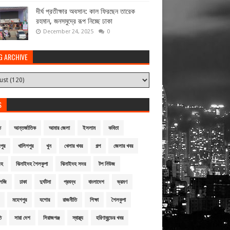
দীর্ঘ প্রতীক্ষার অবসান: কাল ফিরছেন তারেক
রহমান, জনসমুদ্রে রূপ নিচ্ছে ঢাকা
December 24, 2025
0
G ARCHIVE
S
ি
আন্তর্জাতিক
আমার জেলা
ইসলাম
কবিতা
পুর
খালিশপুর
খুন
খেলার খবর
গল্প
জেলার খবর
দহ
ঝিনাইদহ শৈলকুপা
ঝিনাইদহ সদর
টপ নিউজ
লজি
ঢাকা
দুর্ঘটনা
প্রবন্ধ
বাংলাদেশ
ভ্রমণ
মহেশপুর
যশোর
রাজনীতি
শিক্ষা
শৈলকুপা
ি
সারা দেশ
সিরাজগঞ্জ
স্বাস্থ্য
হরিণাকুন্ডের খবর