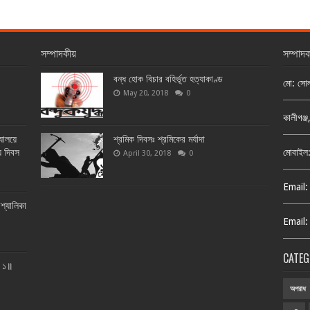
সম্পাদকীয়
সম্পাদ
বন্ধ হোক বিচার বহির্ভূত হত্যাকাণ্ড
মো: সো
May 20, 2018
0
কালীগঞ্
্যালয়ে
শ্রমিক দিবসঃ শ্রমিকের মর্যাদা
য় দিবস
মোবাইল
April 30, 2018
0
Email:
শ্যালিকা
Email:
CATEG
ত ১॥
অপরাধ