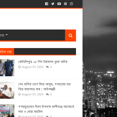
ান্য
্রতিক খবর
কোটচাঁদপুরে ২৫ পিস ইয়াবাসহ যুবক আটক
August 07, 2026
0
শেখ হাসিনা দেশে ফিরে আসুক, গণহত্যার দায়
নিয়ে কারাগারে যাক : আইনমন্ত্রী
August 07, 2026
0
গণঅভ্যুত্থান দিবস উপলক্ষে কালীগঞ্জে আলোচনা
সভা ও দোয়া মাহফিল
August 07, 2026
0