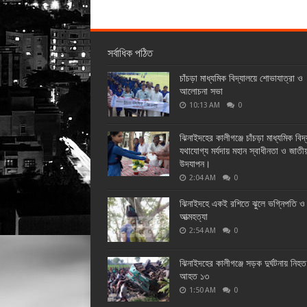
সর্বাধিক পঠিত
চাঁচড়া মাধ্যমিক বিদ্যালয়ে শোভাযাত্রা ও
আলোচনা সভা
10:13 AM
0
ঝিনাইদহের কালীগঞ্জে চাঁচড়া মাধ্যমিক বিদ
যথাযোগ্য মর্যদায় মহান স্বাধীনতা ও জাতী
উদযাপন।
2:04 AM
0
ঝিনাইদহে একই রশিতে ঝুলে ভগ্নিপতি ও 
আত্মহত্যা
2:54 AM
0
ঝিনাইদহের কালীগঞ্জে সড়ক দুর্ঘটনায় নিহ
আহত ১৩
1:50 AM
0