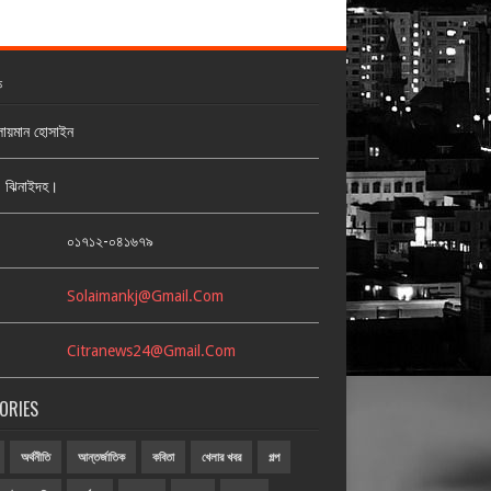
ক
লায়মান হোসাইন
জ, ঝিনাইদহ।
:
০১৭১২-০৪১৬৭৯
Solaimankj@gmail.com
Citranews24@gmail.com
ORIES
অর্থনীতি
আন্তর্জাতিক
কবিতা
খেলার খবর
গল্প