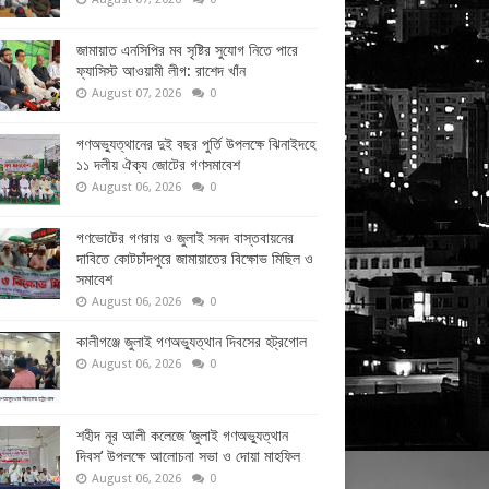
জামায়াত এনসিপির মব সৃষ্টির সুযোগ নিতে পারে
ফ্যাসিস্ট আওয়ামী লীগ: রাশেদ খাঁন
August 07, 2026
0
গণঅভ্যুত্থানের দুই বছর পুর্তি উপলক্ষে ঝিনাইদহে
১১ দলীয় ঐক্য জোটের গণসমাবেশ
August 06, 2026
0
গণভোটের গণরায় ও জুলাই সনদ বাস্তবায়নের
দাবিতে কোটচাঁদপুরে জামায়াতের বিক্ষোভ মিছিল ও
সমাবেশ
August 06, 2026
0
কালীগঞ্জে জুলাই গণঅভ্যুত্থান দিবসের হট্রগোল
August 06, 2026
0
শহীদ নূর আলী কলেজে ‘জুলাই গণঅভ্যুত্থান
দিবস’ উপলক্ষে আলোচনা সভা ও দোয়া মাহফিল
August 06, 2026
0