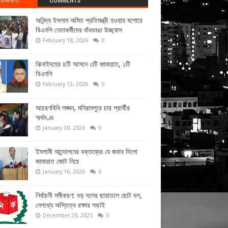
অনিন্দ্য ইসলাম অমিত প্রতিমন্ত্রী হওয়ায় যশোরে
বিএনপি নেতাকর্মীদের বাঁধভাঙা উচ্ছ্বাস
February 18, 2026
0
ঝিনাইদহের ৪টি আসনে ৩টি জামায়াত, ১টি
বিএনপি
February 13, 2026
0
আচরণবিধি লঙ্ঘন, মনিরামপুরে চার প্রার্থীর
অর্থদণ্ড
January 30, 2026
0
ইসলামী আন্দোলনের বক্তব্যের যে জবাব দিলো
জামায়াত জোট নিয়ে
January 16, 2026
0
নির্বাচনী সমীকরণ: বড় দলের ছায়াতলে ছোট দল,
নেপথ্যে অস্তিত্ব রক্ষার লড়াই
December 28, 2025
0