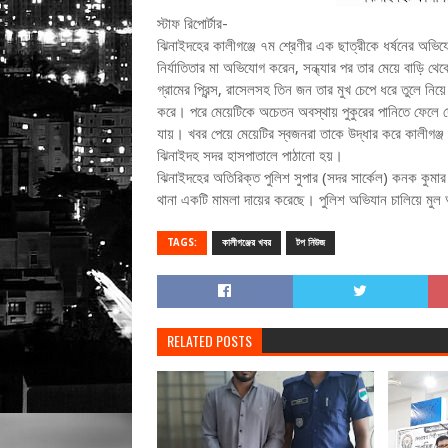
স্টাফ রিপোর্টার-
ঝিনাইদহের কালীগঞ্জে ৭ম শ্রেণীর এক ছাত্রীকে ধর্ষনের অভ
নির্যাতিতার মা অভিযোগ করেন, সন্ধ্যার পর তার মেয়ে বাড়ি
গ্রামের প্রিন্স, রাসেলসহ তিন জন তার মুখ চেপে ধরে তুলে নি
করে। পরে মেয়েটিকে অচেতন অবস্থায় পুকুরের পানিতে ফেলে দ
যায়। খবর পেয়ে মেয়েটির স্বজনরা তাকে উদ্ধার করে কালীগঞ্জ উপ
ঝিনাইদহ সদর হাসপাতালে পাঠানো হয়।
ঝিনাইদহের অতিরিক্ত পুলিশ সুপার (সদর সার্কেল) কনক কুমার
থানা একটি মামলা দায়ের করেছে। পুলিশ অভিযান চালিয়ে মুল
TAGS:
কালীগঞ্জের খবর
টপ নিউজ
RELATED POSTS