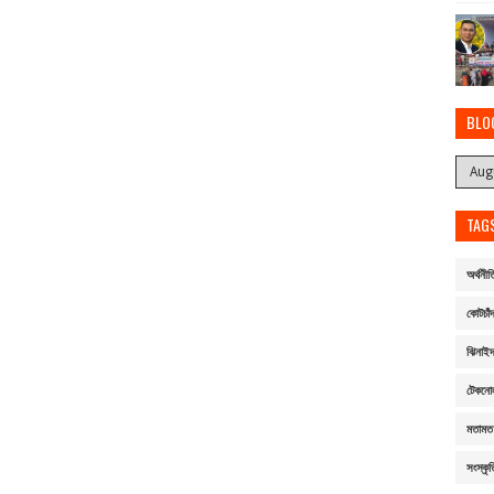
BLO
TAG
অর্থনীত
কোটচাঁদ
ঝিনাই
টেকনো
মতামত
সংস্কৃত