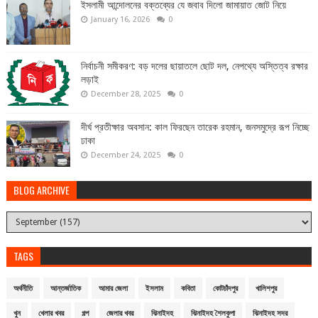
ইসলামী আন্দোলনের বক্তব্যের যে জবাব দিলো জামায়াত জোট নিয়ে
January 16, 2026
0
নির্বাচনী সমীকরণ: বড় দলের ছায়াতলে ছোট দল, নেপথ্যে অস্তিত্ব রক্ষার
লড়াই
December 28, 2025
0
দীর্ঘ প্রতীক্ষার অবসান: কাল ফিরছেন তারেক রহমান, জনসমুদ্রে রূপ নিচ্ছে
ঢাকা
December 24, 2025
0
BLOG ARCHIVE
TAGS
অর্থনীতি
আন্তর্জাতিক
আমার জেলা
ইসলাম
কবিতা
কোটচাঁদপুর
খালিশপুর
খুন
খেলার খবর
গল্প
জেলার খবর
ঝিনাইদহ
ঝিনাইদহ শৈলকুপা
ঝিনাইদহ সদর