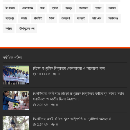
টপ নিউজ
টেকনোলজি
ঢাকা
দুর্ঘটনা
প্রবন্ধ
বাংলাদেশ
ভ্রমণ
মতামত
মহেশপুর
যশোর
রাজনীতি
শিক্ষা
শৈলকুপা
সংস্কৃতি
সারা দেশ
সিরাজগঞ্জ
স্বাস্থ্য
হরিণাকুন্ডের খবর
সর্বাধিক পঠিত
চাঁচড়া মাধ্যমিক বিদ্যালয়ে শোভাযাত্রা ও আলোচনা সভা
10:13 AM
0
ঝিনাইদহের কালীগঞ্জে চাঁচড়া মাধ্যমিক বিদ্যালয়ে যথাযোগ্য মর্যদায় মহান
স্বাধীনতা ও জাতীয় দিবস উদযাপন।
2:04 AM
0
ঝিনাইদহে একই রশিতে ঝুলে ভগ্নিপতি ও শ্যালিকা আত্মহত্যা
2:54 AM
0