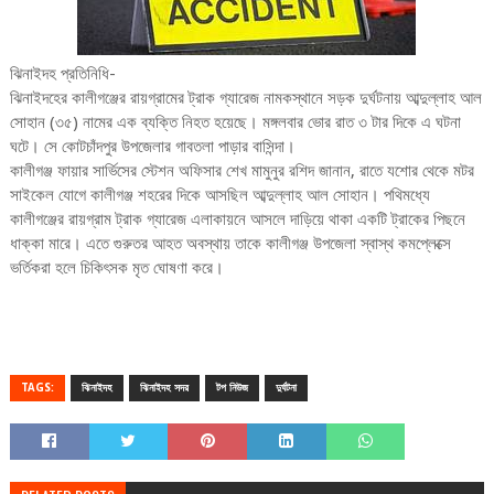
ঝিনাইদহ প্রতিনিধি-
ঝিনাইদহের কালীগঞ্জের রায়গ্রামের ট্রাক গ্যারেজ নামকস্থানে সড়ক দুর্ঘটনায় আব্দুল্লাহ আল
সোহান (৩৫) নামের এক ব্যক্তি নিহত হয়েছে। মঙ্গলবার ভোর রাত ৩ টার দিকে এ ঘটনা
ঘটে। সে কোটচাঁদপুর উপজেলার গাবতলা পাড়ার বাসিন্দা।
কালীগঞ্জ ফায়ার সার্ভিসের স্টেশন অফিসার শেখ মামুনুর রশিদ জানান, রাতে যশোর থেকে মটর
সাইকেল যোগে কালীগঞ্জ শহরের দিকে আসছিল আব্দুল্লাহ আল সোহান। পথিমধ্যে
কালীগঞ্জের রায়গ্রাম ট্রাক গ্যারেজ এলাকায়নে আসলে দাড়িয়ে থাকা একটি ট্রাকের পিছনে
ধাক্কা মারে। এতে গুরুতর আহত অবস্থায় তাকে কালীগঞ্জ উপজেলা স্বাস্থ কমপ্লেক্সে
ভর্তিকরা হলে চিকিৎসক মৃত ঘোষণা করে।
TAGS:
ঝিনাইদহ
ঝিনাইদহ সদর
টপ নিউজ
দুর্ঘটনা