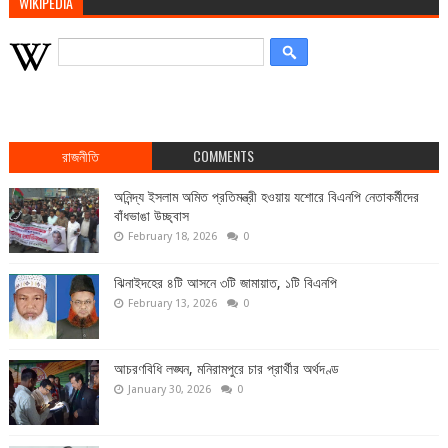
WIKIPEDIA
রাজনীতি
COMMENTS
অনিন্দ্য ইসলাম অমিত প্রতিমন্ত্রী হওয়ায় যশোরে বিএনপি নেতাকর্মীদের
বাঁধভাঙা উচ্ছ্বাস
February 18, 2026
0
ঝিনাইদহের ৪টি আসনে ৩টি জামায়াত, ১টি বিএনপি
February 13, 2026
0
আচরণবিধি লঙ্ঘন, মনিরামপুরে চার প্রার্থীর অর্থদণ্ড
January 30, 2026
0