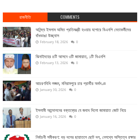
রাজনীতি
COMMENTS
অনিন্দ্য ইসলাম অমিত প্রতিমন্ত্রী হওয়ায় যশোরে বিএনপি নেতাকর্মীদের
বাঁধভাঙা উচ্ছ্বাস
February 18, 2026
0
ঝিনাইদহের ৪টি আসনে ৩টি জামায়াত, ১টি বিএনপি
February 13, 2026
0
আচরণবিধি লঙ্ঘন, মনিরামপুরে চার প্রার্থীর অর্থদণ্ড
January 30, 2026
0
ইসলামী আন্দোলনের বক্তব্যের যে জবাব দিলো জামায়াত জোট নিয়ে
January 16, 2026
0
নির্বাচনী সমীকরণ: বড় দলের ছায়াতলে ছোট দল, নেপথ্যে অস্তিত্ব রক্ষার