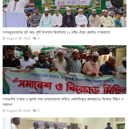
গণঅভ্যুত্থানের দুই বছর পুর্তি উপলক্ষে ঝিনাইদহে ১১ দলীয় ঐক্য জোটের গণসমাবেশ
August 06, 2026
0
গণভোটের গণরায় ও জুলাই সনদ বাস্তবায়নের দাবিতে কোটচাঁদপুরে জামায়াতের বিক্ষোভ মিছিল ও
সমাবেশ
August 06, 2026
0