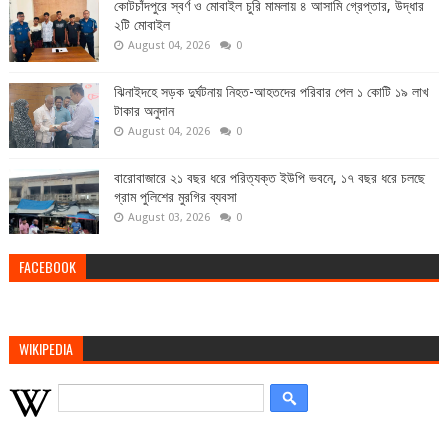
কোটচাঁদপুরে স্বর্ণ ও মোবাইল চুরি মামলায় ৪ আসামি গ্রেপ্তার, উদ্ধার
২টি মোবাইল
August 04, 2026
0
ঝিনাইদহে সড়ক দুর্ঘটনায় নিহত-আহতদের পরিবার পেল ১ কোটি ১৯ লাখ
টাকার অনুদান
August 04, 2026
0
বারোবাজারে ২১ বছর ধরে পরিত্যক্ত ইউপি ভবনে, ১৭ বছর ধরে চলছে
গ্রাম পুলিশের মুরগির ব্যবসা
August 03, 2026
0
FACEBOOK
WIKIPEDIA