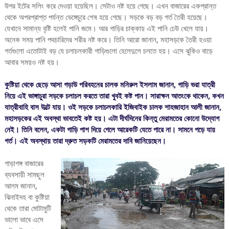
উপর ইটের সলিং করে দেওয়া হয়েছিল। সেটাও নষ্ট হয়ে গেছে। এখন বাজারের একপ্রান্ত
থেকে অপরপ্রাপ্ত পর্যন্ত ভেঙ্গেচুরে শেষ হয়ে গেছে। সড়কে বড় বড় গর্ত তৈরী হয়েছে।
যেখানে সামান্য বৃষ্টি হলেই পানি জমে। আর গাড়ির চাক্কায় এই পানি ঢেউ খেলে যায়।
অনেক সময় পানি পথচারিদের শরীর নষ্ট করে। তিনি আরো জানান, মহাসড়কে তৈরী হওয়া
গর্তগুলো এতোটাই বড় যে চলাচলকারী গাড়িগুলো হেলেদুলে চলতে হয়। এসে ঝুকিও বাড়ে
আবার সময়ও নষ্ট হয়।
কুষ্টিয়া থেকে ছেড়ে আসা গড়াউ পরিবহনের চালক মনিরুল ইসলাম জানান, গাড়ি ভরা যাত্রী
নিয়ে এই ভাঙ্গাচুরা সড়কে চলাচল করতে তারা খুবই কষ্ট পান। সারাক্ষন আতংকে থাকেন, কখন
যাত্রীবাহি বাস উল্টে যায়। ওই সড়কে চলাচলকারি ইজিবাইক চালক শাহজাহান আলী জানান,
মহাসড়কের এই অবস্থা ভাবতেই কষ্ট হয়। এটা দীর্ঘদিনের কিন্তু মেরামতের কোনো উদ্যোগ
নেই। তিনি বলেন, একটা গাড়ি পাশ দিয়ে গেলে আরেকটি যেতে পারে না। সামনে পড়ে যায়
গর্ত। এই অবস্থায় তারা দ্রুত সড়কটি মেরামতের দাবি জানিয়েছেন।
গাড়াগঙ্গ বাজারের
ব্যবসায়ী সামছুল
আলম জানান,
ঝিনাইদহ বা কুষ্টিয়া
থেকে তারা মোটামুটি
ভালো ভাবে এসে