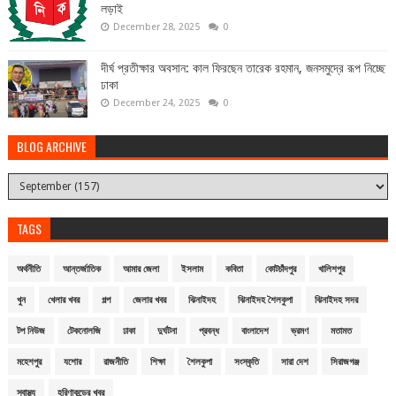
লড়াই
December 28, 2025
0
দীর্ঘ প্রতীক্ষার অবসান: কাল ফিরছেন তারেক রহমান, জনসমুদ্রে রূপ নিচ্ছে
ঢাকা
December 24, 2025
0
BLOG ARCHIVE
TAGS
অর্থনীতি
আন্তর্জাতিক
আমার জেলা
ইসলাম
কবিতা
কোটচাঁদপুর
খালিশপুর
খুন
খেলার খবর
গল্প
জেলার খবর
ঝিনাইদহ
ঝিনাইদহ শৈলকুপা
ঝিনাইদহ সদর
টপ নিউজ
টেকনোলজি
ঢাকা
দুর্ঘটনা
প্রবন্ধ
বাংলাদেশ
ভ্রমণ
মতামত
মহেশপুর
যশোর
রাজনীতি
শিক্ষা
শৈলকুপা
সংস্কৃতি
সারা দেশ
সিরাজগঞ্জ
স্বাস্থ্য
হরিণাকুন্ডের খবর