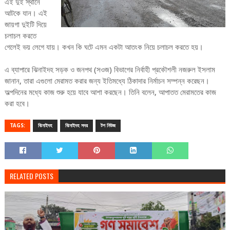
এই দুই স্থানে
আটকে যান। এই
জায়গা দুইটি দিয়ে
চলাচল করতে
গেলেই ভয় লেগে যায়। কখন কি ঘটে এমন একটা আতংক নিয়ে চলাচল করতে হয়।
এ ব্যাপারে ঝিনাইদহ সড়ক ও জনপথ (সওজ) বিভাগের নির্বাহী প্রকৌশলী নজরুল ইসলাম
জানান, তারা এগুলো মেরামত করার জন্য ইতিমধ্যে ঠিকাদার নির্মাচন সম্পন্ন করেছন।
অল্পদিনের মধ্যে কাজ শুরু হয়ে যাবে আশা করছেন। তিনি বলেন, আপাতত মেরামতের কাজ
করা হবে।
TAGS:
ঝিনাইদহ
ঝিনাইদহ সদর
টপ নিউজ
RELATED POSTS