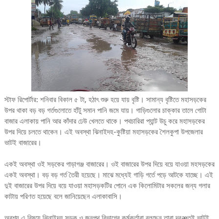
স্টাফ রিপোর্টার: শনিবার বিকাল ৫ টা, হঠাৎ শুরু হয়ে যায় বৃষ্টি। সামান্য বৃষ্টিতে মহাসড়কের
উপর থাকা বড় বড় গর্তগুলোতে হাঁটু সমান পানি জমে যায়। গাড়িগুলোর চাক্কার তালে গোটা
বাজার এলাকায় পানি আর কাঁদার ঢেউ খেলতে থাকে। পথচারিরা প্যান্ট উচু করে মহাসড়কের
উপর দিয়ে চলতে থাকেন। এই অবস্থা ঝিনাইদহ-কুষ্টিয়া মহাসড়কের শৈলকুপা উপজেলার
ভাটই বাজারের।
একই অবস্থা ওই সড়কের গাড়াগঞ্জ বাজারের। ওই বাজারের উপর দিয়ে বয়ে যাওয়া মহসড়কের
একই অবস্থা। বড় বড় গর্ত তৈরী হয়েছে। মাঝে মধ্যেই গাড়ি গর্তে পড়ে আটকে যাচ্ছে। এই
দুই বাজারের উপর দিয়ে বয়ে যাওয়া মহাসড়কটির পোনে এক কিলোমিটার সকলের জন্য গলার
কাটায় পরিণত হয়েছে বলে জানিয়েছেন এলাকাবাসি।
অবশ্য এ বিষয়ে ঝিনাইদহ সড়ক ও জনপথ বিভাগের কর্মকর্তারা বলছেন তারা দ্রæতই ভাটই