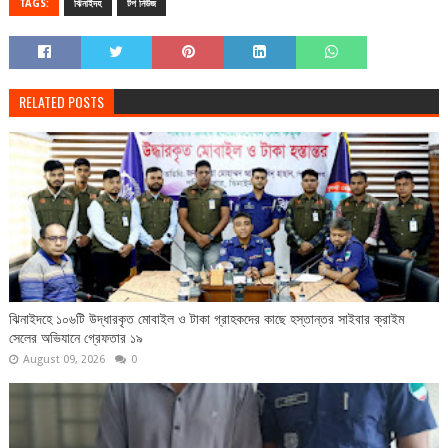
TAGS:
ঝিনাইদহ
টপ নিউজ
RELATED POSTS
ঝিনাইদহে ১০৬টি উদ্ধারকৃত মোবাইল ও টাকা গ্রাহকদের কাছে হস্তান্তর সাইবার ক্রাইম
সেলের অভিযানে গ্রেফতার ১৯
August 09, 2026
0