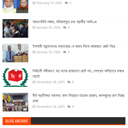
February 13, 2026
0
আচরণবিধি লঙ্ঘন, মনিরামপুরে চার প্রার্থীর অর্থদণ্ড
January 30, 2026
0
ইসলামী আন্দোলনের বক্তব্যের যে জবাব দিলো জামায়াত জোট নিয়ে
January 16, 2026
0
নির্বাচনী সমীকরণ: বড় দলের ছায়াতলে ছোট দল, নেপথ্যে অস্তিত্ব রক্ষার
লড়াই
December 28, 2025
0
দীর্ঘ প্রতীক্ষার অবসান: কাল ফিরছেন তারেক রহমান, জনসমুদ্রে রূপ নিচ্ছে
ঢাকা
December 24, 2025
0
BLOG ARCHIVE