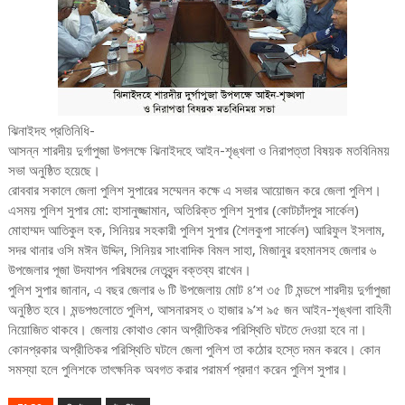
ঝিনাইদহ প্রতিনিধি-
আসন্ন শারদীয় দুর্গাপুজা উপলক্ষে ঝিনাইদহে আইন-শৃঙ্খলা ও নিরাপত্তা বিষয়ক মতবিনিময়
সভা অনুষ্ঠিত হয়েছে।
রোববার সকালে জেলা পুলিশ সুপারের সম্মেলন কক্ষে এ সভার আয়োজন করে জেলা পুলিশ।
এসময় পুলিশ সুপার মো: হাসানুজ্জামান, অতিরিক্ত পুলিশ সুপার (কোটচাঁদপুর সার্কেল)
মোহাম্মদ আতিকুল হক, সিনিয়র সহকারী পুলিশ সুপার (শৈলকুপা সার্কেল) আরিফুল ইসলাম,
সদর থানার ওসি মঈন উদ্দিন, সিনিয়র সাংবাদিক বিমল সাহা, মিজানুর রহমানসহ জেলার ৬
উপজেলার পূজা উদযাপন পরিষদের নেতৃবৃন্দ বক্তব্য রাখেন।
পুলিশ সুপার জানান, এ বছর জেলার ৬ টি উপজেলায় মোট ৪’শ ৩৫ টি মন্ডপে শারদীয় দুর্গাপুজা
অনুষ্ঠিত হবে। মন্ডপগুলোতে পুলিশ, আসনারসহ ৩ হাজার ৯’শ ৯৫ জন আইন-শৃঙ্খলা বাহিনী
নিয়োজিত থাকবে। জেলায় কোথাও কোন অপ্রীতিকর পরিস্থিতি ঘটতে দেওয়া হবে না।
কোনপ্রকার অপ্রীতিকর পরিস্থিতি ঘটলে জেলা পুলিশ তা কঠোর হস্তে দমন করবে। কোন
সমস্যা হলে পুলিশকে তাৎক্ষনিক অবগত করার পরামর্শ প্রদাণ করেন পুলিশ সুপার।