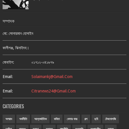
সম্পাদক
মো: সোলায়মান হোসাইন
কালীগঞ্জ, ঝিনাইদহ।
মোবাইল:
০১৭১২-০৪১৬৭৯
Email:
Solaimankj@gmail.com
Email:
Citranews24@gmail.com
CATEGORIES
অপরাধ
অর্থনীতি
আন্তর্জাতিক
কবিতা
খেলার খবর
গল্প
ছবি
টেকনোলজি