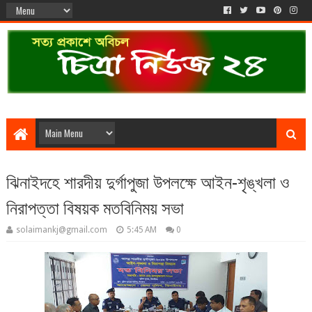
ঝিনাইদহে শারদীয় দুর্গাপুজা উপলক্ষে আইন-শৃঙ্খলা ও
নিরাপত্তা বিষয়ক মতবিনিময় সভা
solaimankj@gmail.com
5:45 AM
0