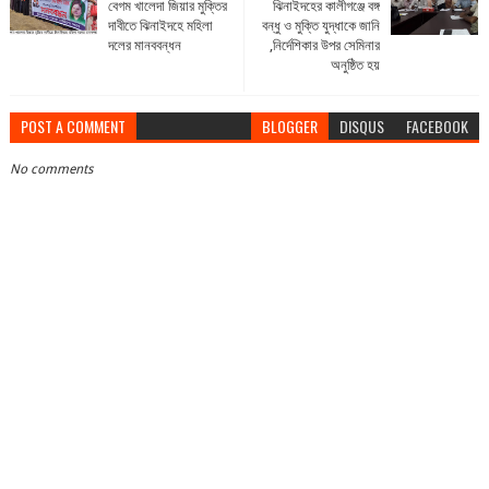
বেগম খালেদা জিয়ার মুক্তির
ঝিনাইদহের কালীগঞ্জে বঙ্গ
দাবীতে ঝিনাইদহে মহিলা
বন্ধু ও মুক্তি যুদ্ধাকে জানি
দলের মানববন্ধন
,নির্দেশিকার উপর সেমিনার
অনুষ্ঠিত হয়
POST A COMMENT
BLOGGER
DISQUS
FACEBOOK
No comments