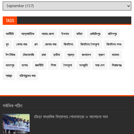
TAGS
অর্থনীতি
আন্তর্জাতিক
আমার জেলা
ইসলাম
কবিতা
কোটচাঁদপুর
খালিশপুর
খুন
খেলার খবর
গল্প
জেলার খবর
ঝিনাইদহ
ঝিনাইদহ শৈলকুপা
ঝিনাইদহ সদর
টপ নিউজ
টেকনোলজি
ঢাকা
দুর্ঘটনা
প্রবন্ধ
বাংলাদেশ
ভ্রমণ
মতামত
মহেশপুর
যশোর
রাজনীতি
শিক্ষা
শৈলকুপা
সংস্কৃতি
সারা দেশ
সিরাজগঞ্জ
স্বাস্থ্য
হরিণাকুন্ডের খবর
সর্বাধিক পঠিত
চাঁচড়া মাধ্যমিক বিদ্যালয়ে শোভাযাত্রা ও আলোচনা সভা