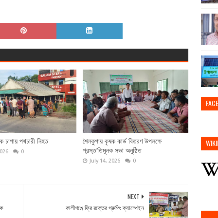
FAC
াক চাপায় পথচারী নিহত
শৈলকুপায় কৃষক কার্ড বিতরণ উপলক্ষে
WIKI
প্রস্ত‘তিমূলক সভা অনুষ্ঠিত
2026
0
July 14, 2026
0
NEXT
টক
কালীগঞ্জে ফ্রি রক্তের গ্রুপিং ক্যাম্পেইন