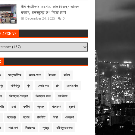
দীর্ঘ প্রতীক্ষার অবসান: কাল ফিরছেন তারেক
রহমান, জনসমুদ্রে রূপ নিচ্ছে ঢাকা
December 24, 2025
0
G ARCHIVE
S
ি
আন্তর্জাতিক
আমার জেলা
ইসলাম
কবিতা
পুর
খালিশপুর
খুন
খেলার খবর
গল্প
জেলার খবর
দহ
ঝিনাইদহ শৈলকুপা
ঝিনাইদহ সদর
টপ নিউজ
লজি
ঢাকা
দুর্ঘটনা
প্রবন্ধ
বাংলাদেশ
ভ্রমণ
মহেশপুর
যশোর
রাজনীতি
শিক্ষা
শৈলকুপা
ি
সারা দেশ
সিরাজগঞ্জ
স্বাস্থ্য
হরিণাকুন্ডের খবর