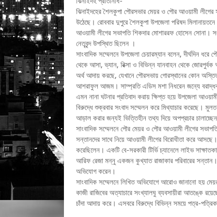
ঝিনাইদহ প্রতিনিধি-
ঝিনাইদহের শৈলকুপা পৌরসভার মেয়র ও পৌর আওয়ামী লীগের স
উঠেছে। রোববার দুপুরে শৈলকুপা উপজেলা পরিষদ মিলানায়তনে
আওয়ামী লীগের সভাপতি শিকদার মোশাররফ হোসেন সোনা। সংবা
নেতৃবৃন্দ উপস্থিত ছিলেন ।
সাংবাদিক সম্মেলনে উপজেলা চেয়ারম্যান বলেন, দীর্ঘদিন ধর
থেকে আসা, ভ্যান, রিক্সা ও বিভিন্ন যানবাহন থেকে জোরপুর্
অর্থ আদায় করছে, যেখানে পৌরসভায় গোরস্থানের কোন অস্তিত
আশরাফুল আজম। সাম্প্রতি এডিস মশা নিধরেন জন্যে বরাদ্ধক
এমন নানা ঘটনার প্রতিবাদ করায় ক্ষিপ্ত হয়ে উপজেলা আওয়াম
বিরুদ্ধে শুক্রবার সংবাদ সম্মেলন করে মিথ্যাচার করেছে। মুলত
আড়াল করার জন্যই ভিত্তিহীন তথ্য দিয়ে অপপ্রচার চালাচ্ছে
সাংবাদিক সম্মেলনে পৌর মেয়র ও পৌর আওয়ামী লীগের সভাপতি
সন্তানদের সাথে নিয়ে আওয়ামী লীগের বিরোধীতা করে আসছে। বি
করেছিলেন। একটি বে-সরকারী টির্ভি চ্যানেলে লাইভ সাক্ষাত
আরিফ রেজা মন্নু একজন কুখ্যাত রাজাকার পরিবারের সন্তান। এতে
অভিযোগ করেন।
সাংবাদিক সম্মেলনে লিখিত অভিযোগে আরোও জানানো হয় মেয়র ক
কাজী রাজিবের অত্যাচারে সংখ্যালঘু ব্যবসায়ীরা আতঙ্কে রয়েছ
চাঁদা আদায় করে। এসবরে বিরুদ্ধে বিভিন্ন সময়ে পত্র-পত্রি