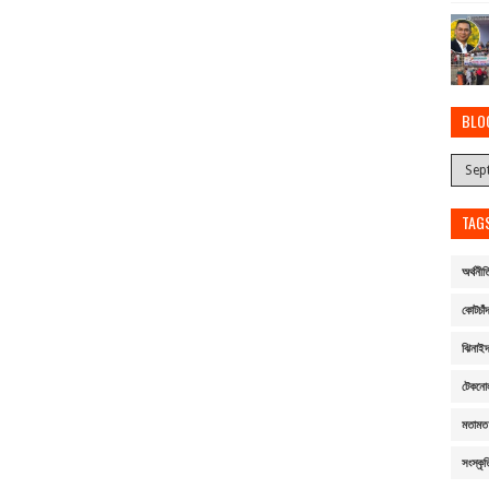
BLO
TAG
অর্থনীত
কোটচাঁদ
ঝিনাই
টেকনো
মতামত
সংস্কৃত