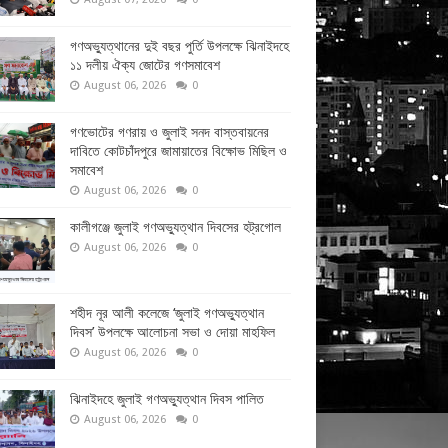
গণঅভ্যুত্থানের দুই বছর পুর্তি উপলক্ষে ঝিনাইদহে
১১ দলীয় ঐক্য জোটের গণসমাবেশ
August 06, 2026
0
গণভোটের গণরায় ও জুলাই সনদ বাস্তবায়নের
দাবিতে কোটচাঁদপুরে জামায়াতের বিক্ষোভ মিছিল ও
সমাবেশ
August 06, 2026
0
কালীগঞ্জে জুলাই গণঅভ্যুত্থান দিবসের হট্রগোল
August 06, 2026
0
শহীদ নূর আলী কলেজে ‘জুলাই গণঅভ্যুত্থান
দিবস’ উপলক্ষে আলোচনা সভা ও দোয়া মাহফিল
August 06, 2026
0
ঝিনাইদহে জুলাই গণঅভ্যুত্থান দিবস পালিত
August 06, 2026
0