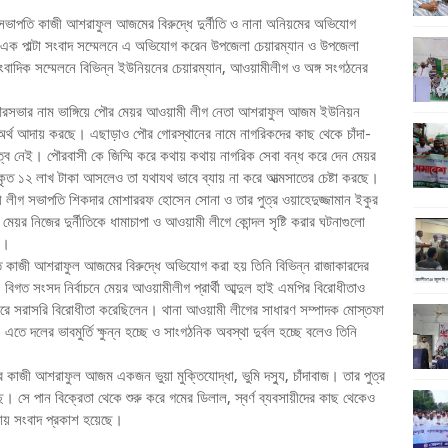
ভাপতি কাজী আশরাফুল আজমের বিরুদ্ধে দুর্নীতি ও নানা অনিয়মের অভিযোগ
 এক পাল্টা সংবাদ সম্মেলনে এ অভিযোগ করেন উপজেলা চেয়ারম্যান ও উপজেলা
দিক সম্মেলনে বিভিন্ন ইউনিয়নের চেয়ারম্যান, আওয়ামীলীগ ও অঙ্গ সংগঠনের
ে পৌরসভার নাম ভাঙ্গিয়ে পৌর মেয়র আওয়ামী লীগ নেতা আশরাফুল আজম ইউনিয়ন
বক অর্থ আদায় করছে। এছাড়াও পৌর গোরস্থানের নামে নাগরিকদের কাছ থেকে চাঁদা-
্ব নেই। পৌরবাসী কে জিম্মি করে কথায় কথায় নাগরিক সেবা বন্ধ করে দেন মেয়র
ৃত ১২ লাখ টাকা আসলেও তা যথাযথ ভাবে ব্যায় না করে আত্মসাতের চেষ্টা করছে।
ী লীগ সভাপতি শিকদার মোশাররফ হোসেন সোনা ও তার পুত্র ওয়াহেদুজ্জামান ইকুর
 মেয়র নিজের দুর্নীতিকে ধামাচাপা ও আওয়ামী লীগে কোন্দল সৃষ্টি করার ঘটনাগুলো
ন।
 কাজী আশরাফুল আজমের বিরুদ্ধে অভিযোগ করা হয় তিনি বিভিন্ন রাজাকারদের
গত সংসদ নির্বাচনে মেয়র আওয়ামীলীগ প্রার্থী আব্দুল হাই এমপির বিরোধীতাও
কারে সরাসরি বিরোধীতা করেছিলেন। থানা আওয়ামী লীগের সাধারণ সম্পাদক মোস্তফা
 দলের ভাবমুর্তি ক্ষুন্ন হচ্ছে ও সাংগঠনিক অবস্থা দুর্বল হচ্ছে বলেও তিনি
াজী আশরাফুল আজম একজন ভুয়া মুক্তিযোদ্ধা, ভুমি দস্যু, চাঁদাবাজ। তার পুত্র
ে। সে পান বিক্রেতা থেকে শুরু করে গমের ডিলাল, স্বর্ণ ব্যবসায়ীদের কাছ থেকেও
কায় সংবাদ প্রকাশ হয়েছে।