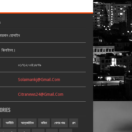
ক
লায়মান হোসাইন
জ, ঝিনাইদহ।
:
০১৭১২-০৪১৬৭৯
Solaimankj@gmail.com
Citranews24@gmail.com
ORIES
অর্থনীতি
আন্তর্জাতিক
কবিতা
খেলার খবর
গল্প