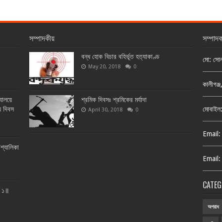
সম্পাদকীয়
সম্পাদ
বন্ধ হোক বিচার বহির্ভূত হত্যাকাণ্ড
মো: সো
May 20, 2018
0
কালীগঞ্
্যালয়ে
শ্রমিক দিবসঃ শ্রমিকের মর্যাদা
য় দিবস
মোবাইল
April 30, 2018
0
Email:
শ্যালিকা
Email:
CATEG
ত ১॥
অপরাধ