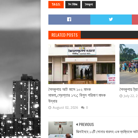
TAGS:
টপ নিউজ
শৈলকুপা
RELATED POSTS
শৈলকুপায় আট মাসে ১০২ মাদক
শৈলকুপায় ট্র
মামলা,গ্রেপ্তার ১৭১; বিপুল পরিমাণ মাদক
July 22, 
উদ্ধার
August 02, 2026
0
PREVIOUS
ঝিনাইদহে ১২টি সোনার বারসহ এক ব্যক্তিকে আ