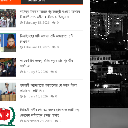
অনিন্দ্য ইসলাম অমিত প্রতিমন্ত্রী হওয়ায় যশোরে
বিএনপি নেতাকর্মীদের বাঁধভাঙা উচ্ছ্বাস
February 18, 2026
0
ঝিনাইদহের ৪টি আসনে ৩টি জামায়াত, ১টি
বিএনপি
February 13, 2026
0
আচরণবিধি লঙ্ঘন, মনিরামপুরে চার প্রার্থীর
অর্থদণ্ড
January 30, 2026
0
ইসলামী আন্দোলনের বক্তব্যের যে জবাব দিলো
জামায়াত জোট নিয়ে
January 16, 2026
0
নির্বাচনী সমীকরণ: বড় দলের ছায়াতলে ছোট দল,
নেপথ্যে অস্তিত্ব রক্ষার লড়াই
December 28, 2025
0