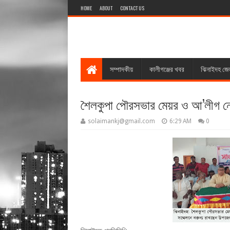
HOME
ABOUT
CONTACT US
সম্পাদকীয়
কালীগঞ্জের খবর
ঝিনাইদহ জে
শৈলকুপা পৌরসভার মেয়র ও আ’লীগ নেতা
solaimankj@gmail.com
6:29 AM
0