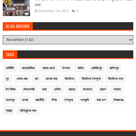
ঢাকা
December 24, 2025
0
BLOG ARCHIVE
TAGS
অর্থনীতি
আন্তর্জাতিক
আমার জেলা
ইসলাম
কবিতা
কোটচাঁদপুর
খালিশপুর
খুন
খেলার খবর
গল্প
জেলার খবর
ঝিনাইদহ
ঝিনাইদহ শৈলকুপা
ঝিনাইদহ সদর
টপ নিউজ
টেকনোলজি
ঢাকা
দুর্ঘটনা
প্রবন্ধ
বাংলাদেশ
ভ্রমণ
মতামত
মহেশপুর
যশোর
রাজনীতি
শিক্ষা
শৈলকুপা
সংস্কৃতি
সারা দেশ
সিরাজগঞ্জ
স্বাস্থ্য
হরিণাকুন্ডের খবর