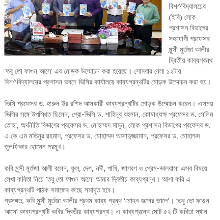
বিশ^বিদ্যালয়ের
(ইবি) লোক
প্রশাসন বিভাগের
সহযোগী প্রফেসর
মুন্সী মুর্তজা আলীর
দ্বিতীয় কাব্যগ্রন্থ
‘তবু তো ফাগুন আসে’ এর মোড়ক উম্মোচন করা হয়েছে। সোমবার বেলা ১২টায়
বিশ^বিদ্যালয়ের প্রশাসন ভবনে ভিসির কার্যালয়ে কাব্যগ্রন্থটির মোড়ক উম্মোচন করা হয়।
ভিসি প্রফেসর ড. হারুন উর রশিদ আসকারী কাব্যগ্রন্থটির মোড়ক উম্মোচন করেন। এসময়
ভিসির সঙ্গে উপস্থিত ছিলেন, প্রো-ভিসি ড. শাহিনুর রহমান, কোষাধ্যক্ষ প্রফেসর ড. সেলিম
তোহা, অর্থনীতি বিভাগের প্রফেসর ড. মোহাম্মদ মামুন, লোক প্রশাসন বিভাগের প্রফেসর ড.
এ কে এম মতিনুর রহমান, প্রফেসর ড. মোহাম্মদ আসাদুজ্জামান, প্রফেসর ড. মোহাম্মদ
জুলফিকার হোসেন প্রমূখ।
কবি মুন্সী মুর্তজা আলী বলেন, ফুল, দেশ, নদী, পাখি, জাগরণ ও প্রেম-ভালবাসা এসব বিষয়ে
লেখা কবিতা নিয়ে ‘তবু তো ফাগুন আসে’ আমার দ্বিতীয় কাব্যগ্রন্থ। আশা করি এ
কাব্যগ্রন্থটি পাঠক সমাজের কাছে সমাদৃত হবে।
প্রসঙ্গত, কবি মুন্সী মুর্তজা আলীর প্রথম কাব্য গ্রন্থ ‘মোহন জলের জালে’। ‘তবু তো ফাগুন
আসে’ কাব্যগ্রন্থটি কবির দ্বিতীয় কাব্যগ্রন্থ। এ কাব্যগ্রন্থে মোট ৫২ টি কবিতা স্থান