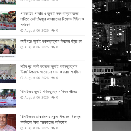
গণভোটের গণরায় ও জুলাই সনদ বাস্তবায়নের
দাবিতে কোটচাঁদপুরে জামায়াতের বিক্ষোভ মিছিল ও
সমাবেশ
August 06, 2026
0
কালীগঞ্জে জুলাই গণঅভ্যুত্থান দিবসের হট্রগোল
August 06, 2026
0
শহীদ নূর আলী কলেজে ‘জুলাই গণঅভ্যুত্থান
দিবস’ উপলক্ষে আলোচনা সভা ও দোয়া মাহফিল
August 06, 2026
0
ঝিনাইদহে জুলাই গণঅভ্যুত্থান দিবস পালিত
August 06, 2026
0
ঝিনাইদহের ডাকবাংলায় স্কুল শিক্ষকের বিরুদ্ধে
মসজিদের টাকা আত্মসাতের অভিযোগ
August 06, 2026
0