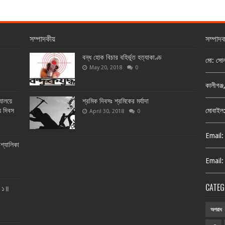
সম্পাদকীয়
সম্পাদ
বন্ধ হোক বিচার বহির্ভূত হত্যাকাণ্ড
মো: সো
May 20, 2018
0
কালীগঞ্
্যালয়ে
শ্রমিক দিবসঃ শ্রমিকের মর্যাদা
য় দিবস
মোবাইল
April 30, 2018
0
Email:
শ্যালিকা
Email:
CATEG
ত ১॥
অপরাধ