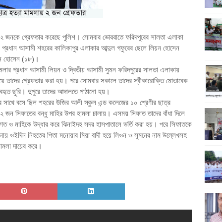
হ ২ জনকে গ্রেফতার করেছে পুলিশ। সোমবার ভোররাতে ফরিদপুরের সালতা এলাকা
 প্রধান আসামী শহরের কালিকাপুর এলাকার আব্দুল গফুরের ছেলে লিয়ন হোসেন
মন হোসেন (১৮)।
ামলার প্রধান আসামী লিয়ন ও দ্বিতীয় আসামী সুমন ফরিদপুরের সালতা এলাকায়
য়ে তাদের গ্রেফতার করা হয়। পরে সোমবার সকালে তাদের স্বীকারোক্তি মোতাবেক
যবহৃত ছুরি। দুপুরে তাদের আদালতে পাঠানো হয়।
র সাথে বসে ছিল শহরের উজির আলী স্কুল এন্ড কলেজের ১০ শ্রেণীর ছাত্র
 জন সিফাতের বন্ধু মাহির উপর হামলা চালায়। এসময় সিফাত তাদের বাঁধা দিলে
ফাত ও মাহিকে উদ্ধার করে ঝিনাইদহ সদর হাসপাতালে ভর্তি করা হয়। পরে সিফাতকে
নায় ওইদিন নিহতের পিতা মনোয়ার মিয়া বাদী হয়ে লিওন ও সুমনের নাম উল্লেখসহ
ামলা দায়ের করে।