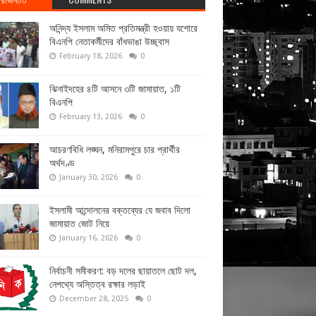
অনিন্দ্য ইসলাম অমিত প্রতিমন্ত্রী হওয়ায় যশোরে
বিএনপি নেতাকর্মীদের বাঁধভাঙা উচ্ছ্বাস
February 18, 2026
0
ঝিনাইদহের ৪টি আসনে ৩টি জামায়াত, ১টি
বিএনপি
February 13, 2026
0
আচরণবিধি লঙ্ঘন, মনিরামপুরে চার প্রার্থীর
অর্থদণ্ড
January 30, 2026
0
ইসলামী আন্দোলনের বক্তব্যের যে জবাব দিলো
জামায়াত জোট নিয়ে
January 16, 2026
0
নির্বাচনী সমীকরণ: বড় দলের ছায়াতলে ছোট দল,
নেপথ্যে অস্তিত্ব রক্ষার লড়াই
December 28, 2025
0