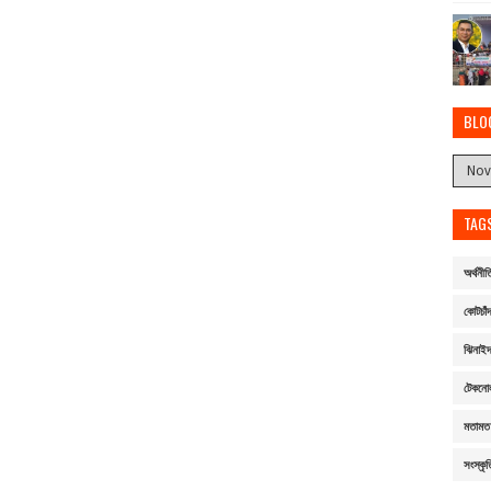
BLO
TAG
অর্থনীত
কোটচাঁদ
ঝিনাই
টেকনো
মতামত
সংস্কৃত