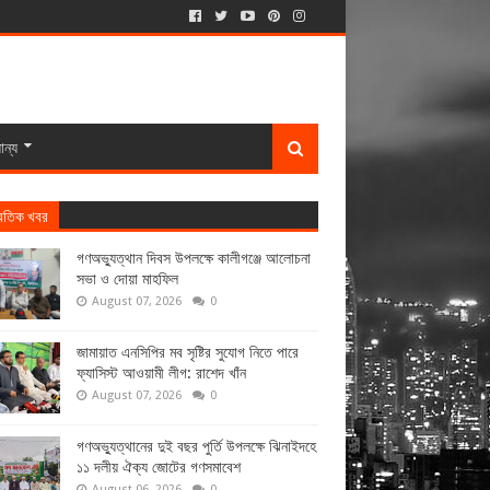
ান্য
্রতিক খবর
গণঅভ্যুত্থান দিবস উপলক্ষে কালীগঞ্জে আলোচনা
সভা ও দোয়া মাহফিল
August 07, 2026
0
জামায়াত এনসিপির মব সৃষ্টির সুযোগ নিতে পারে
ফ্যাসিস্ট আওয়ামী লীগ: রাশেদ খাঁন
August 07, 2026
0
গণঅভ্যুত্থানের দুই বছর পুর্তি উপলক্ষে ঝিনাইদহে
১১ দলীয় ঐক্য জোটের গণসমাবেশ
August 06, 2026
0