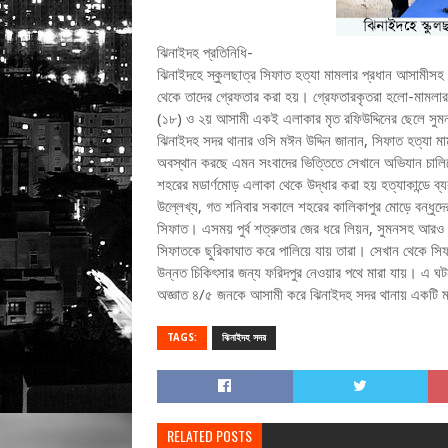
ঝিনাইদহ প্রতিনিধি-
ঝিনাইদহে স্কুলছাত্র সিফাত হত্যা মামলার প্রধান আসামীস
থেকে তাদের গ্রেফতার করা হয়। গ্রেফতারকৃতরা হলো-মামলার
(১৮) ও ২য় আসামী একই এলাকার মৃত রফিউদ্দিনের ছেলে সু
ঝিনাইদহ সদর থানার ওসি মঈন উদ্দিন জানান, সিফাত হত্যা ম
অবস্থান করছে এমন সংবাদের ভিত্তিতে সেখানে অভিযান চালি
শহরের মডার্ণমোড় এলাকা থেকে উদ্ধার করা হয় হত্যাকান্ডে ব্
উল্লেখ্য, গত শনিবার সকালে শহরের কালিকাপুর মোড়ে বন্ধুদে
সিফাত। এসময় পুর্ব শত্রুতার জের ধরে লিয়ন, সুমনসহ আরও ২
সিফাতকে ছুরিকাঘাত করে পালিয়ে যায় তারা। সেখান থেকে সি
উন্নত চিকিৎসার জন্য ফরিদপুর নেওয়ার পথে মারা যায়। এ ঘট
অজ্ঞাত ৪/৫ জনকে আসামী করে ঝিনাইদহ সদর থানায় একটি ম
TAGS:
ঝিনাইদহ সদর
RELATED POSTS