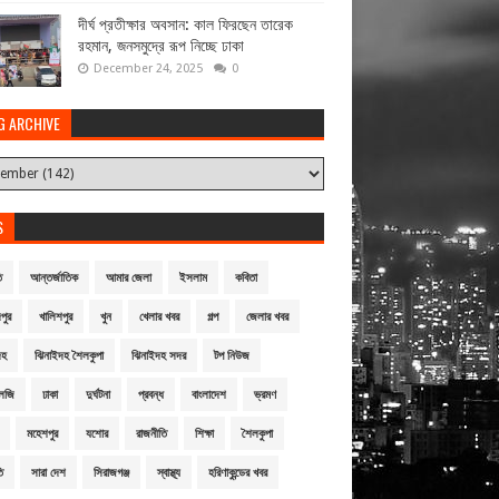
দীর্ঘ প্রতীক্ষার অবসান: কাল ফিরছেন তারেক
রহমান, জনসমুদ্রে রূপ নিচ্ছে ঢাকা
December 24, 2025
0
G ARCHIVE
S
ি
আন্তর্জাতিক
আমার জেলা
ইসলাম
কবিতা
পুর
খালিশপুর
খুন
খেলার খবর
গল্প
জেলার খবর
দহ
ঝিনাইদহ শৈলকুপা
ঝিনাইদহ সদর
টপ নিউজ
লজি
ঢাকা
দুর্ঘটনা
প্রবন্ধ
বাংলাদেশ
ভ্রমণ
মহেশপুর
যশোর
রাজনীতি
শিক্ষা
শৈলকুপা
ি
সারা দেশ
সিরাজগঞ্জ
স্বাস্থ্য
হরিণাকুন্ডের খবর