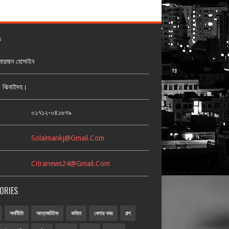
ক
লায়মান হোসাইন
জ, ঝিনাইদহ।
:
০১৭১২-০৪১৬৭৯
Solaimankj@gmail.com
Citranews24@gmail.com
ORIES
অর্থনীতি
আন্তর্জাতিক
কবিতা
খেলার খবর
গল্প