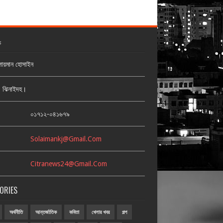
ক
লায়মান হোসাইন
জ, ঝিনাইদহ।
:
০১৭১২-০৪১৬৭৯
Solaimankj@gmail.com
Citranews24@gmail.com
ORIES
অর্থনীতি
আন্তর্জাতিক
কবিতা
খেলার খবর
গল্প