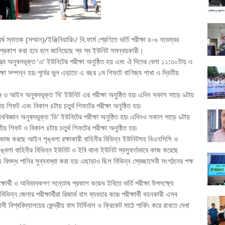
 স্নাতক (সম্মান)/ইঞ্জিনিয়ারিং/ বি.ফার্ম শ্রেণিতে ভর্তি পরীক্ষা ৪-৬ নভেম্বর
ফল প্রকাশ করা হবে বলে জানিয়েছে স্ব স্ব ইউনিট সমন্বয়কারী।
্ত্ব অনুষদভূক্ত ‘এ’ ইউনিটের পরীক্ষা অনুষ্ঠিত হয় এবং ঐ দিনের বেলা ১১:৩০টায় ও
ষা সম্পন্ন হয়৷ পূর্বের ভুল এড়াতে এ বছর ১ম শিফটে বাণিজ্য শাখা ও দ্বিতীয়
্ঞান ও আইন অনুষদভূক্ত 'বি' ইউনিট এর পরীক্ষা অনুষ্ঠিত হয়৷ এদিন সকাল সাড়ে ৯টায়
য় শিফট এবং বিকাল ৪টায় চতুর্থ শিফটের পরীক্ষা অনুষ্ঠিত হয়৷
ও জীববিজ্ঞান অনুষদভুক্ত 'ডি' ইউনিটের পরীক্ষা অনুষ্ঠিত হয়৷ এদিনও সকাল সাড়ে ৯টায়
ীয় শিফট ও বিকাল ৪টায় চতুর্থ শিফটের পরীক্ষা অনুষ্ঠিত হয়৷
 কাজ করছে আইন শৃঙ্খলা রক্ষাকারী বাহিনীর বিভিন্ন ইউনিটসহ বিএনসিসি ও
্খলা বাহিনীর বিভিন্ন ইউনিট ও ইবি থানা ইউনিট স্বস্ফুর্তভাবে কাজ করেছে
বিশুদ্ধ পানির সুব্যবস্থা করা হয়৷ এছাড়াও ছিল বিভিন্ন স্বেচ্ছাসেবী সংগঠনের পক্ষ
্ষার্থী ও অবিভাবকগণ সন্তোষ প্রকাশ করেন৷ ইবিতে ভর্তি পরীক্ষা উপলক্ষ্যে
ভিন্ন জেলার পরীক্ষার্থীরা রিজার্ভ বাস ব্যবহার করে৷ পরীক্ষার্থী বহনকারী এসব
 বিশ্ববিদ্যালয়ের কেন্দ্রীয় বাস টার্মিনাল ও ক্রিকেট মাঠে পার্কিং করে রাখতে দেখা