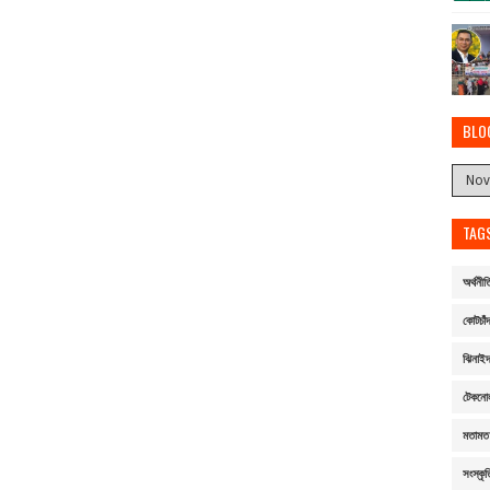
BLO
TAG
অর্থনীত
কোটচাঁদ
ঝিনাই
টেকনো
মতামত
সংস্কৃত