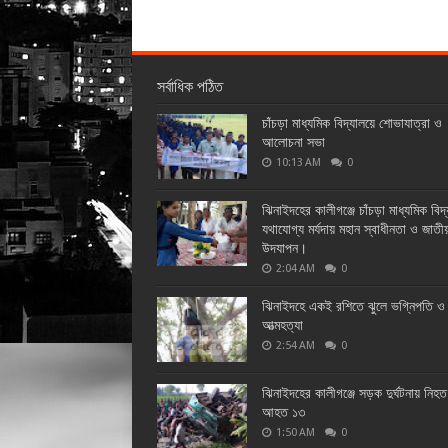
সর্বাধিক পঠিত
চাঁচড়া মাধ্যমিক বিদ্যালয়ে শোভাযাত্রা ও
আলোচনা সভা
10:13 AM
0
ঝিনাইদহের কালীগঞ্জে চাঁচড়া মাধ্যমিক বিদ
যথাযোগ্য মর্যদায় মহান স্বাধীনতা ও জাতী
উদযাপন।
2:04 AM
0
ঝিনাইদহে একই রশিতে ঝুলে ভগ্নিপতি ও 
আত্মহত্যা
2:54 AM
0
ঝিনাইদহের কালীগঞ্জে সড়ক দুর্ঘটনায় নিহ
আহত ১৩
1:50 AM
0