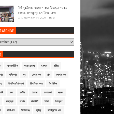
দীর্ঘ প্রতীক্ষার অবসান: কাল ফিরছেন তারেক
রহমান, জনসমুদ্রে রূপ নিচ্ছে ঢাকা
December 24, 2025
0
G ARCHIVE
S
ি
আন্তর্জাতিক
আমার জেলা
ইসলাম
কবিতা
পুর
খালিশপুর
খুন
খেলার খবর
গল্প
জেলার খবর
দহ
ঝিনাইদহ শৈলকুপা
ঝিনাইদহ সদর
টপ নিউজ
লজি
ঢাকা
দুর্ঘটনা
প্রবন্ধ
বাংলাদেশ
ভ্রমণ
মহেশপুর
যশোর
রাজনীতি
শিক্ষা
শৈলকুপা
ি
সারা দেশ
সিরাজগঞ্জ
স্বাস্থ্য
হরিণাকুন্ডের খবর