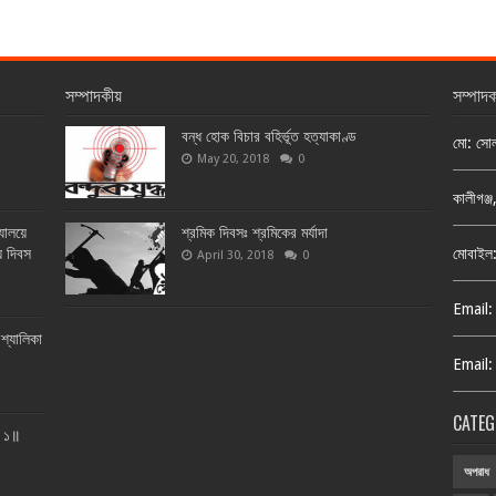
সম্পাদকীয়
সম্পাদ
বন্ধ হোক বিচার বহির্ভূত হত্যাকাণ্ড
মো: সো
May 20, 2018
0
কালীগঞ্
্যালয়ে
শ্রমিক দিবসঃ শ্রমিকের মর্যাদা
য় দিবস
মোবাইল
April 30, 2018
0
Email:
শ্যালিকা
Email:
CATEG
ত ১॥
অপরাধ