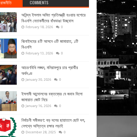
রাজনীতি
COMMENTS
অনিন্দ্য ইসলাম অমিত প্রতিমন্ত্রী হওয়ায় যশোরে
বিএনপি নেতাকর্মীদের বাঁধভাঙা উচ্ছ্বাস
February 18, 2026
0
ঝিনাইদহের ৪টি আসনে ৩টি জামায়াত, ১টি
বিএনপি
February 13, 2026
0
আচরণবিধি লঙ্ঘন, মনিরামপুরে চার প্রার্থীর
অর্থদণ্ড
January 30, 2026
0
ইসলামী আন্দোলনের বক্তব্যের যে জবাব দিলো
জামায়াত জোট নিয়ে
January 16, 2026
0
নির্বাচনী সমীকরণ: বড় দলের ছায়াতলে ছোট দল,
নেপথ্যে অস্তিত্ব রক্ষার লড়াই
December 28, 2025
0