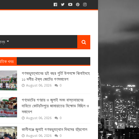
ান্য
্রতিক খবর
গণঅভ্যুত্থানের দুই বছর পুর্তি উপলক্ষে ঝিনাইদহে
১১ দলীয় ঐক্য জোটের গণসমাবেশ
August 06, 2026
0
গণভোটের গণরায় ও জুলাই সনদ বাস্তবায়নের
দাবিতে কোটচাঁদপুরে জামায়াতের বিক্ষোভ মিছিল ও
সমাবেশ
August 06, 2026
0
কালীগঞ্জে জুলাই গণঅভ্যুত্থান দিবসের হট্রগোল
August 06, 2026
0