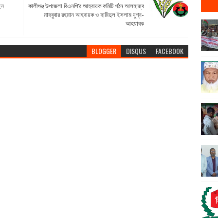
েন
কালীগঞ্জ উপজেলা বিএনপি’র আহবায়ক কমিটি গঠন আলহাজ্ব
মাহবুবার রহমান আহবায়ক ও হামিদুল ইসলাম যুগ্ন-
আহয়াবক
BLOGGER
DISQUS
FACEBOOK