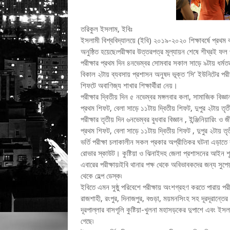
তরিকুল ইসলাম, ইবিঃ
ইসলামী বিশ্ববিদ্যালয়ে (ইবি) ২০১৯-২০২০ শিক্ষাবর্ষে প্রথম বর্ষ
অনুষ্ঠিত হয়েছে৷পরীক্ষার উত্তরপত্র মূল্যায়ন শেষে শীঘ্রই 
পরীক্ষার প্রথম দিন ৪নভেম্বর সোমবার সকাল সাড়ে ৯টায় ধর্মতত
বিকাল ২টায় ব্যবসায় প্রশাসন অনুষদ ভূক্ত ‘সি’ ইউনিটের পরীক্
শিফটে অবাণিজ্য শাখার শিক্ষার্থীরা নেয়।
পরীক্ষার দ্বিতীয় দিন ৫ নভেম্বর মঙ্গলবার কলা, সামাজিক বিজ
প্রথম শিফট, বেলা সাড়ে ১১টায় দ্বিতীয় শিফট, দুপুর ২টায় তৃতী
পরীক্ষার তৃতীয় দিন ৬নভেম্বর বুধবার বিজ্ঞান , ইন্ঞ্জিনিয়ারিং 
প্রথম শিফট, বেলা সাড়ে ১১টায় দ্বিতীয় শিফট , দুপুর ২টায় তৃত
ভর্তি পরীক্ষা চলাকালীন সকল প্রকার অপ্রীতিকর ঘটনা এড়াতে
রোভার স্কাউট। কুষ্টিয়া ও ঝিনাইদহ জেলা প্রশাসনের আইন শৃঙ
এবারের পরীক্ষায়৷ইবি থানার পক্ষ থেকে অবিভাবকদের জন্য সুপেয় 
থেকে হেল্প ডেস্ক৷
ইবিতে এমন সুষ্ঠু পরিবেশে পরীক্ষায় অংশগ্রহণ করতে পারায় পরীক
রাজশাহী, রংপুর, দিনাজপুর, বগুড়া, ময়মনসিংহ সহ দূরদূরান্তের বি
দূরপাল্লার বাসগূলি কুষ্টিয়া-খুলনা মহাসড়কের দুপাশে এবং ইসলামী
গেছে৷