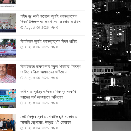
শহীদ নূর আলী কলেজে ‘জুলাই গণঅভ্যুত্থান
দিবস’ উপলক্ষে আলোচনা সভা ও দোয়া মাহফিল
August 06, 2026
0
ঝিনাইদহে জুলাই গণঅভ্যুত্থান দিবস পালিত
August 06, 2026
0
ঝিনাইদহের ডাকবাংলায় স্কুল শিক্ষকের বিরুদ্ধে
মসজিদের টাকা আত্মসাতের অভিযোগ
August 06, 2026
0
কালীগঞ্জে স্বাস্থ্য কর্মকর্তার বিরুদ্ধে সরকারি
বরাদ্দের অর্থ আত্মসাতের অভিযোগ
August 04, 2026
0
কোটচাঁদপুরে স্বর্ণ ও মোবাইল চুরি মামলায় ৪
আসামি গ্রেপ্তার, উদ্ধার ২টি মোবাইল
August 04, 2026
0