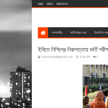
HOME
ABOUT
CONTACT US
সম্পাদকীয়
কালীগঞ্জের খবর
ঝিনাইদহ জে
ইবিতে নিশ্ছিদ্র নিরাপত্তায় ভর্তি পরীক
solaimankj@gmail.com
4:38 AM
0