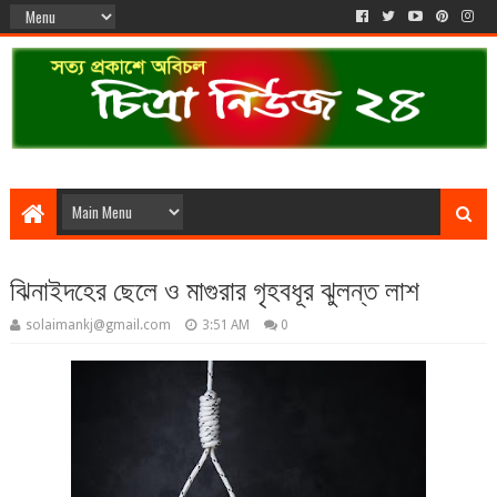
ঝিনাইদহের ছেলে ও মাগুরার গৃহবধূর ঝুলন্ত লাশ
solaimankj@gmail.com
3:51 AM
0