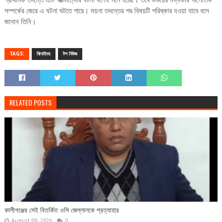
প্রাথমিক তদন্তে এটি আত্মহত্যার ঘটনা বলেই মনে হচ্ছে। তবে উভয়ের মধ্যকার অনৈতিক
সম্পর্কের জেরে এ ঘটনা ঘটতে পারে। ময়না তদন্তের পর বিষয়টি পরিষ্কার হওয়া যাবে বলে
জানান তিনি।
TAGS:
ঝিনাইদহ
টপ নিউজ
RELATED POSTS
কালীগঞ্জের সেই বিতর্কিত ওসি জেল্লালকে প্রত্যাহার
August 09, 2026
0