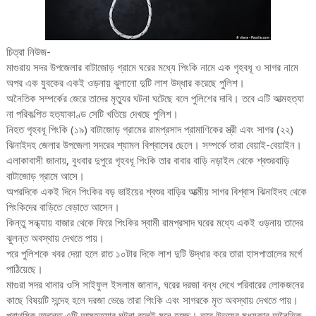
চিত্রা নিউজ-
মাগুরায় সদর উপজেলার বাটাজোড় গ্রামে ঘরের মধ্যে পিংকি নামে এক গৃহবধূ ও সাগর নামে
অপর এক যুবকের একই ওড়নায় ঝুলানো দুটি লাশ উদ্ধার করেছে পুলিশ।
অনৈতিক সম্পর্কের জেরে তাদের মৃত্যুর ঘটনা ঘটেছে বলে পুলিশের দাবি। তবে এটি আত্মহত্যা
না পরিকল্পিত হত্যাকাণ্ড সেটি খতিয়ে দেখছে পুলিশ।
নিহত গৃহবধূ পিংকি (১৯) বাটাজোড় গ্রামের রামপ্রসাদ প্রামাণিকের স্ত্রী এবং সাগর (২২)
ঝিনাইদহ জেলার উপজেলা সদরের শ্যামল বিশ্বাসের ছেলে। সম্পর্কে তারা বেয়াই-বেয়াইন।
এলাকাবাসী জানায়, বুধবার দুপুরে গৃহবধূ পিংকি তার বাবার বাড়ি নড়াইল থেকে শ্বশুরবাড়ি
বাটাজোড় গ্রামে আসে।
অপরদিকে একই দিনে পিংকির বড় ভাইয়ের শ্বশুর বাড়ির আত্মীয় সাগর বিশ্বাস ঝিনাইদহ থেকে
পিংকিদের বাড়িতে বেড়াতে আসেন।
কিন্তু সন্ধ্যায় বাজার থেকে ফিরে পিংকির স্বামী রামপ্রসাদ ঘরের মধ্যে একই ওড়নায় তাদের
ঝুলন্ত অবস্থায় দেখতে পায়।
পরে পুলিশকে খবর দেয়া হলে রাত ১০টার দিকে লাশ দুটি উদ্ধার করে তারা হাসপাতালের মর্গে
পাঠিয়েছে।
মাগুরা সদর থানার ওসি সাইফুল ইসলাম জানান, ঘরের দরজা বন্ধ দেখে পরিবারের লোকজনের
কাছে বিষয়টি সন্দেহ হলে দরজা ভেঙে তারা পিংকি এবং সাগরকে মৃত অবস্থায় দেখতে পায়।