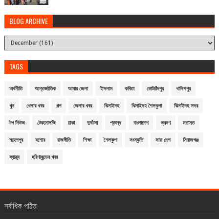
BLOG ARCHIVE
TAGS
অর্থনীতি
আন্তর্জাতিক
আমার জেলা
ইসলাম
কবিতা
কোটচাঁদপুর
খালিশপুর
খুন
খেলার খবর
গল্প
জেলার খবর
ঝিনাইদহ
ঝিনাইদহ শৈলকুপা
ঝিনাইদহ সদর
টপ নিউজ
টেকনোলজি
ঢাকা
দুর্ঘটনা
প্রবন্ধ
বাংলাদেশ
ভ্রমণ
মতামত
মহেশপুর
যশোর
রাজনীতি
শিক্ষা
শৈলকুপা
সংস্কৃতি
সারা দেশ
সিরাজগঞ্জ
স্বাস্থ্য
হরিণাকুন্ডের খবর
সর্বাধিক পঠিত