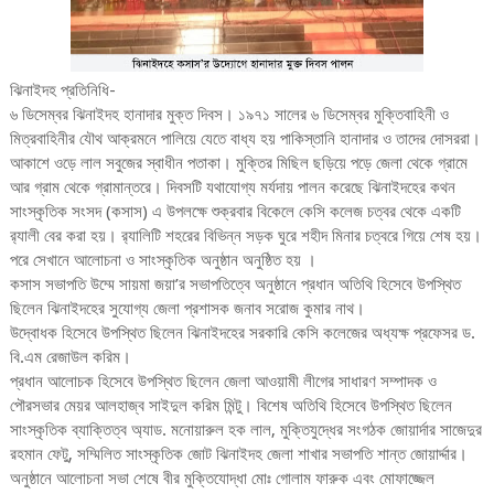
ঝিনাইদহ প্রতিনিধি-
৬ ডিসেম্বর ঝিনাইদহ হানাদার মুক্ত দিবস। ১৯৭১ সালের ৬ ডিসেম্বর মুক্তিবাহিনী ও
মিত্রবাহিনীর যৌথ আক্রমনে পালিয়ে যেতে বাধ্য হয় পাকিস্তানি হানাদার ও তাদের দোসররা।
আকাশে ওড়ে লাল সবুজের স্বাধীন পতাকা। মুক্তির মিছিল ছড়িয়ে পড়ে জেলা থেকে গ্রামে
আর গ্রাম থেকে গ্রামান্তরে। দিবসটি যথাযোগ্য মর্যদায় পালন করেছে ঝিনাইদহের কথন
সাংস্কৃতিক সংসদ (কসাস) এ উপলক্ষে শুক্রবার বিকেলে কেসি কলেজ চত্বর থেকে একটি
র‌্যালী বের করা হয়। র‌্যালিটি শহরের বিভিন্ন সড়ক ঘুরে শহীদ মিনার চত্বরে গিয়ে শেষ হয়।
পরে সেখানে আলোচনা ও সাংস্কৃতিক অনুষ্ঠান অনুষ্ঠিত হয় ।
কসাস সভাপতি উম্মে সায়মা জয়া’র সভাপতিত্বে অনুষ্ঠানে প্রধান অতিথি হিসেবে উপস্থিত
ছিলেন ঝিনাইদহের সুযোগ্য জেলা প্রশাসক জনাব সরোজ কুমার নাথ।
উদ্বোধক হিসেবে উপস্থিত ছিলেন ঝিনাইদহের সরকারি কেসি কলেজের অধ্যক্ষ প্রফেসর ড.
বি.এম রেজাউল করিম।
প্রধান আলোচক হিসেবে উপস্থিত ছিলেন জেলা আওয়ামী লীগের সাধারণ সম্পাদক ও
পৌরসভার মেয়র আলহাজ্ব সাইদুল করিম মিন্টু। বিশেষ অতিথি হিসেবে উপস্থিত ছিলেন
সাংস্কৃতিক ব্যাক্তিত্ব অ্যাড. মনোয়ারুল হক লাল, মুক্তিযুদ্ধের সংগঠক জোয়ার্দার সাজেদুর
রহমান ফেটু, সম্মিলিত সাংস্কৃতিক জোট ঝিনাইদহ জেলা শাখার সভাপতি শান্ত জোয়ার্দ্দার।
অনুষ্ঠানে আলোচনা সভা শেষে বীর মুক্তিযোদ্ধা মোঃ গোলাম ফারুক এবং মোফাজ্জেল