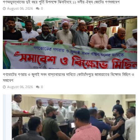
গণঅভ্যুত্থানের দুই বছর পুর্তি উপলক্ষে ঝিনাইদহে ১১ দলীয় ঐক্য জোটের গণসমাবেশ
August 06, 2026
0
গণভোটের গণরায় ও জুলাই সনদ বাস্তবায়নের দাবিতে কোটচাঁদপুরে জামায়াতের বিক্ষোভ মিছিল ও
সমাবেশ
August 06, 2026
0