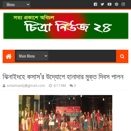
ঝিনাইদহে কসাস’র উদ্যোগে হানাদার মুক্ত দিবস পালন
solaimankj@gmail.com
4:17 AM
0