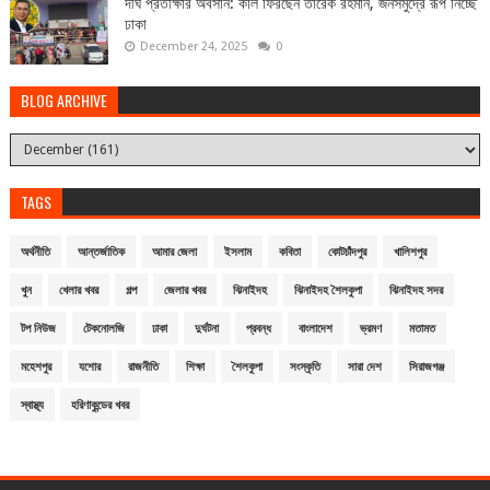
দীর্ঘ প্রতীক্ষার অবসান: কাল ফিরছেন তারেক রহমান, জনসমুদ্রে রূপ নিচ্ছে
ঢাকা
December 24, 2025
0
BLOG ARCHIVE
TAGS
অর্থনীতি
আন্তর্জাতিক
আমার জেলা
ইসলাম
কবিতা
কোটচাঁদপুর
খালিশপুর
খুন
খেলার খবর
গল্প
জেলার খবর
ঝিনাইদহ
ঝিনাইদহ শৈলকুপা
ঝিনাইদহ সদর
টপ নিউজ
টেকনোলজি
ঢাকা
দুর্ঘটনা
প্রবন্ধ
বাংলাদেশ
ভ্রমণ
মতামত
মহেশপুর
যশোর
রাজনীতি
শিক্ষা
শৈলকুপা
সংস্কৃতি
সারা দেশ
সিরাজগঞ্জ
স্বাস্থ্য
হরিণাকুন্ডের খবর