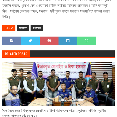
হয়রানি করলে, পুলিশি সেবা পেতে অর্থ চাইলে সরাসরি আমাকে জানাবেন। আমি ব্যবস্থা
নিব। সর্বশেষ জেলাকে মাদক, সন্ত্রাস, জঙ্গীমুক্ত গড়তে সকলের সহযোগিতা কামনা করেন
তিনি।
TAGS:
ঝিনাইদহ
টপ নিউজ
RELATED POSTS
ঝিনাইদহে ১০৬টি উদ্ধারকৃত মোবাইল ও টাকা গ্রাহকদের কাছে হস্তান্তর সাইবার ক্রাইম
সেলের অভিযানে গ্রেফতার ১৯