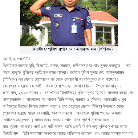
ঝিনাইদহ প্রতিনিধি-
ঝিনাইদহে কমেছে চুরি, ছিনতাই, মাদক, সন্ত্রাস, জঙ্গীবাদসহ অপরাধ মুলক কর্মকান্ড। সেই
সাথে বেড়েছে পুলিশের প্রতি জনগণের আস্থা। বর্তমান পুলিশ সুপার মো: হাসানুজ্জামান
(পিপিএম) এর জেলায় যোগদানের পর থেকে জেলাবাসী হয়রানিমুক্ত সেবা পাচ্ছেন।
কোনপ্রকার হয়রানি ছাড়াই নাগরিক সেবা পাচ্ছেন জেলার বিভিন্ন উপজেলার মানুষ।
জানা যায়, ২০১৮ সালের ১৭ সেপ্টেম্বর ঝিনাইদহের পুলিশ সুপার হিসেবে যোগদান করেন মো:
হাসানুজ্জামান। যোগদানের পর থেকেই তিনি মাদক, সন্ত্রাস ও পুলিশের গ্রেফতারি ও ঘুষ
বাণিজ্যের বিরদ্ধে জিহাদ ঘোষনা করেন। তার নেতৃত্বে জেলার বিভিন্ন উপজেলা থেকে
গ্রেফতার হয়েছে মাদক ব্যবসায়ী, ডাকাত সন্ত্রাস। সব থেকে সুবিধা পাচ্ছেন অসহায়
নির্যাতিত মানুষগুলো। যাদের জন্য সবসময় খোলা থাকে পুলিশ সুপারের দরজা।
নাম প্রকাশ না করার শর্তে এক নারী বলেন, আমি একটি বিপদে পড়ে পুলিশ সুপারের কাছে
গিয়েছিলাম। তিনি মনোযোগ সহকারে আমার অভিযোগ শুনেছেন এবং আমার সমস্যা সমাধান