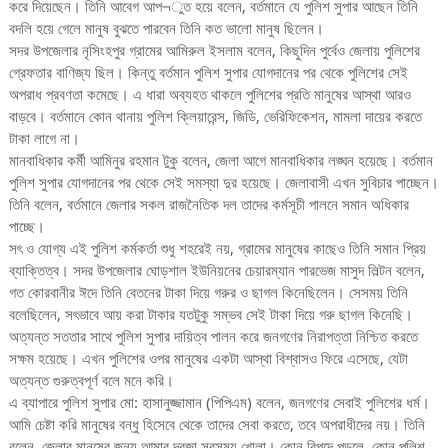
করে দিয়েছেন। তিনি আবেগ আপ¬ুত হয়ে বলেন, বর্তমানে যে পুলিশ সুপার আছেন তিনি
বদলি হয়ে গেলে মানুষ বুঝতে পারবেন তিনি কত ভালো মানুষ ছিলেন।
সদর উপজেলার নৃসিংহপুর গ্রামের আমিরুল ইসলাম বলেন, কিছুদিন পুর্বেও জেলায় পুলিশের
গ্রেফতার বাণিজ্য ছিল। কিন্তু বর্তমান পুলিশ সুপার যোগদানের পর থেকে পুলিশের সেই
অপরাধ প্রবণতা কমেছে। এ ধারা অব্যহত থাকলে পুলিশের প্রতি মানুষের আস্থা আরও
বাড়বে। বর্তমানে কোন থানায় পুলিশ ক্লিয়ারেন্স, জিডি, ভেরিফিকেশন, মামলা দায়ের করতে
টাকা লাগে না।
মানবাধিকার কর্মী আমিনুর রহমান টুকু বলেন, জেলা আগে মানবাধিকার লঙ্ঘন হয়েছে। বর্তমান
পুলিশ সুপার যোগদানের পর থেকে সেই সমস্যা দুর হয়েছে। জেলাবাসী এখন সুবিচার পাচ্ছেন।
তিনি বলেন, বর্তমানে জেলার সকল রাজনৈতিক দল তাদের কর্মসূচী পালনে সমান অধিকার
পাচ্ছে।
সৎ ও যোগ্য এই পুলিশ কর্মকর্তা শুধু শহরেই নয়, গ্রামের মানুষের কাছেও তিনি সমান প্রিয়
ব্যাক্তিত্ব। সদর উপজেলার ঘোড়শাল ইউনিয়নের চেয়ারম্যান পারভেজ মাসুদ লিল্টন বলেন,
গত কোরবানীর ঈদে তিনি বেতনের টাকা দিয়ে গরুর ও ছাগল কিনেছিলেন। সেসময় তিনি
বলেছিলেন, সৎভাবে আয় করা টাকার যতটুকু সম্ভব সেই টাকা দিয়ে গরু ছাগল কিনেছি।
অত্যন্ত সততার সাথে পুলিশ সুপার দায়িত্ব পালন করে জনগণের নিরাপত্তা নিশ্চিত করতে
সক্ষম হয়েছে। এখন পুলিশের ওপর মানুষের একটা আস্থা বিশ্বাসও ফিরে এসেছে, যেটা
অত্যন্ত গুরুত্বপূর্ণ বলে মনে করি।
এ ব্যাপারে পুলিশ সুপার মো: হাসানুজ্জামান (পিপিএম) বলেন, জনগণের সেবাই পুলিশের ধর্ম।
আমি চেষ্টা করি মানুষের বন্ধু হিসেবে থেকে তাদের সেবা করতে, তবে অপরাধীদের নয়। তিনি
বলেন, জেলার মানুষের জন্য আমার দরজা সবসময় খোলা। কোন বিপদে পড়লে, কোন পুলিশ