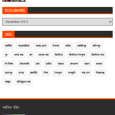
BLOG ARCHIVE
TAGS
অর্থনীতি
আন্তর্জাতিক
আমার জেলা
ইসলাম
কবিতা
কোটচাঁদপুর
খালিশপুর
খুন
খেলার খবর
গল্প
জেলার খবর
ঝিনাইদহ
ঝিনাইদহ শৈলকুপা
ঝিনাইদহ সদর
টপ নিউজ
টেকনোলজি
ঢাকা
দুর্ঘটনা
প্রবন্ধ
বাংলাদেশ
ভ্রমণ
মতামত
মহেশপুর
যশোর
রাজনীতি
শিক্ষা
শৈলকুপা
সংস্কৃতি
সারা দেশ
সিরাজগঞ্জ
স্বাস্থ্য
হরিণাকুন্ডের খবর
সর্বাধিক পঠিত