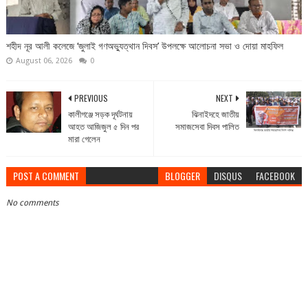
শহীদ নূর আলী কলেজে ‘জুলাই গণঅভ্যুত্থান দিবস’ উপলক্ষে আলোচনা সভা ও দোয়া মাহফিল
August 06, 2026
0
PREVIOUS
NEXT
কালীগঞ্জে সড়ক দূর্ঘটনায়
ঝিনাইদহে জাতীয়
আহত আজিজুল ৫ দিন পর
সমাজসেবা দিবস পালিত
মারা গেলেন
POST A COMMENT
BLOGGER
DISQUS
FACEBOOK
No comments