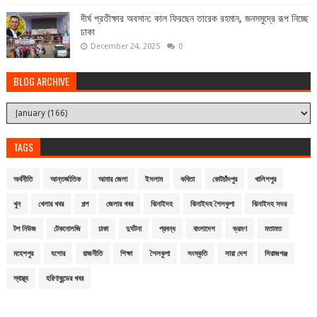
দীর্ঘ প্রতীক্ষার অবসান: কাল ফিরছেন তারেক রহমান, জনসমুদ্রে রূপ নিচ্ছে
ঢাকা
December 24, 2025
0
BLOG ARCHIVE
TAGS
অর্থনীতি
আন্তর্জাতিক
আমার জেলা
ইসলাম
কবিতা
কোটচাঁদপুর
খালিশপুর
খুন
খেলার খবর
গল্প
জেলার খবর
ঝিনাইদহ
ঝিনাইদহ শৈলকুপা
ঝিনাইদহ সদর
টপ নিউজ
টেকনোলজি
ঢাকা
দুর্ঘটনা
প্রবন্ধ
বাংলাদেশ
ভ্রমণ
মতামত
মহেশপুর
যশোর
রাজনীতি
শিক্ষা
শৈলকুপা
সংস্কৃতি
সারা দেশ
সিরাজগঞ্জ
স্বাস্থ্য
হরিণাকুন্ডের খবর