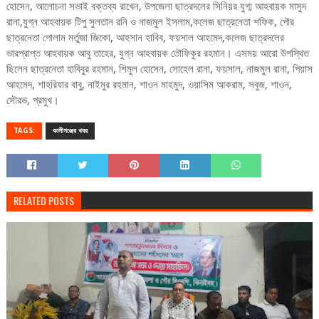
হোসেন, আলোচনা সভাই বক্তব্য রাখেন, উপজেলা ছাত্রদলের সিনিয়র যুগ্ম আহবায়ক মাসুদ
রানা,যুগ্ন আহবায়ক টিপু সুলতান রনি ও নাজমুল ইসলাম,কলেজ ছাত্রনেতা শফিক, পৌর
ছাত্রনেতা গোলাম মর্তুজা জিকো, আহসান হাবিব, ফয়সাল আহমেদ,কলেজ ছাত্রদলের
ভারপ্রাপ্ত আহবায়ক আবু তাহের, যুগ্ন আহবায়ক তৌফিকুর রহমান। এসময় আরো উপস্থিত
ছিলেন ছাত্রনেতা হাবিবুর রহমান, শিমুল হোসেন, সোহেল রানা, ফয়সাল, নাজমুল রানা, পিয়াস
আহমেদ, শাহরিযার বাবু, নাইমুর রহমান, শাওন মাহমুদ, ওয়াসিম আকরাম, সবুজ, শাওন,
সৌরভ, প্রমুখ।
TAGS:
কালীগঞ্জের খবর
RELATED POSTS