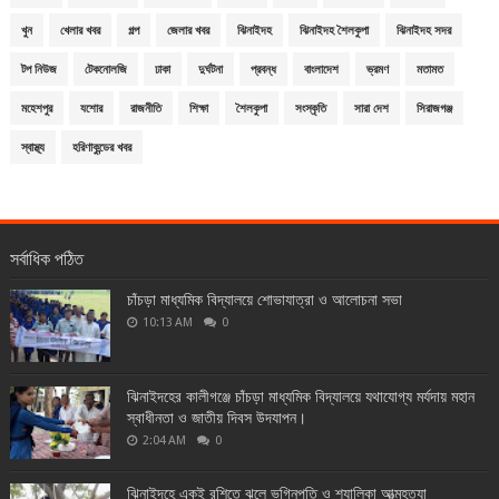
খুন
খেলার খবর
গল্প
জেলার খবর
ঝিনাইদহ
ঝিনাইদহ শৈলকুপা
ঝিনাইদহ সদর
টপ নিউজ
টেকনোলজি
ঢাকা
দুর্ঘটনা
প্রবন্ধ
বাংলাদেশ
ভ্রমণ
মতামত
মহেশপুর
যশোর
রাজনীতি
শিক্ষা
শৈলকুপা
সংস্কৃতি
সারা দেশ
সিরাজগঞ্জ
স্বাস্থ্য
হরিণাকুন্ডের খবর
সর্বাধিক পঠিত
চাঁচড়া মাধ্যমিক বিদ্যালয়ে শোভাযাত্রা ও আলোচনা সভা
10:13 AM
0
ঝিনাইদহের কালীগঞ্জে চাঁচড়া মাধ্যমিক বিদ্যালয়ে যথাযোগ্য মর্যদায় মহান
স্বাধীনতা ও জাতীয় দিবস উদযাপন।
2:04 AM
0
ঝিনাইদহে একই রশিতে ঝুলে ভগ্নিপতি ও শ্যালিকা আত্মহত্যা