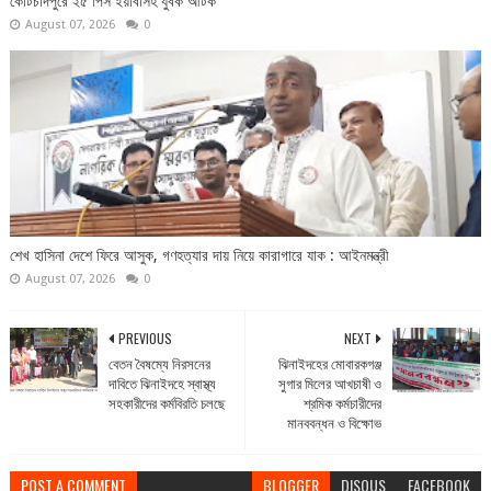
কোটচাঁদপুরে ২৫ পিস ইয়াবাসহ যুবক আটক
August 07, 2026
0
শেখ হাসিনা দেশে ফিরে আসুক, গণহত্যার দায় নিয়ে কারাগারে যাক : আইনমন্ত্রী
August 07, 2026
0
PREVIOUS
NEXT
বেতন বৈষম্যে নিরসনের
ঝিনাইদহের মোবারকগঞ্জ
দাবিতে ঝিনাইদহে স্বাস্থ্য
সুগার মিলের আখচাষী ও
সহকারীদের কর্মবিরতি চলছে
শ্রমিক কর্মচারীদের
মানববন্ধন ও বিক্ষোভ
POST A COMMENT
BLOGGER
DISQUS
FACEBOOK