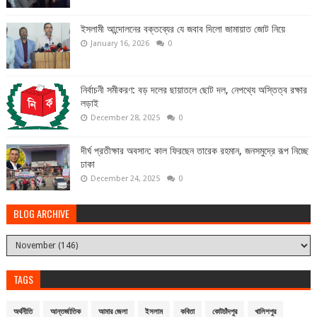
ইসলামী আন্দোলনের বক্তব্যের যে জবাব দিলো জামায়াত জোট নিয়ে
January 16, 2026
0
নির্বাচনী সমীকরণ: বড় দলের ছায়াতলে ছোট দল, নেপথ্যে অস্তিত্ব রক্ষার
লড়াই
December 28, 2025
0
দীর্ঘ প্রতীক্ষার অবসান: কাল ফিরছেন তারেক রহমান, জনসমুদ্রে রূপ নিচ্ছে
ঢাকা
December 24, 2025
0
BLOG ARCHIVE
TAGS
অর্থনীতি
আন্তর্জাতিক
আমার জেলা
ইসলাম
কবিতা
কোটচাঁদপুর
খালিশপুর