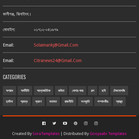
কালীগঞ্জ, ঝিনাইদহ।
মোবাইল:
০১৭১২-০৪১৬৭৯
Email:
Solaimankj@gmail.com
Email:
Citranews24@gmail.com
CATEGORIES
অপরাধ
অর্থনীতি
আন্তর্জাতিক
কবিতা
খেলার খবর
গল্প
ছবি
টেকনোলজি
দুর্ঘটনা
প্রবন্ধ
ভ্রমণ
মতামত
রাজনীতি
সংস্কৃতি
সম্পাদকীয়
স্বাস্থ্য
Created By
SoraTemplates
| Distributed By
Gooyaabi Templates