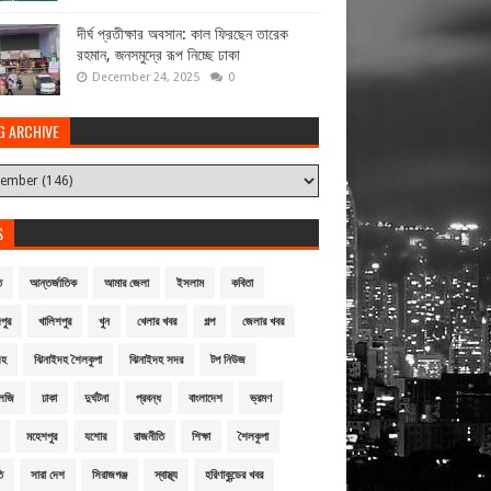
দীর্ঘ প্রতীক্ষার অবসান: কাল ফিরছেন তারেক
রহমান, জনসমুদ্রে রূপ নিচ্ছে ঢাকা
December 24, 2025
0
G ARCHIVE
S
ি
আন্তর্জাতিক
আমার জেলা
ইসলাম
কবিতা
পুর
খালিশপুর
খুন
খেলার খবর
গল্প
জেলার খবর
দহ
ঝিনাইদহ শৈলকুপা
ঝিনাইদহ সদর
টপ নিউজ
লজি
ঢাকা
দুর্ঘটনা
প্রবন্ধ
বাংলাদেশ
ভ্রমণ
মহেশপুর
যশোর
রাজনীতি
শিক্ষা
শৈলকুপা
ি
সারা দেশ
সিরাজগঞ্জ
স্বাস্থ্য
হরিণাকুন্ডের খবর