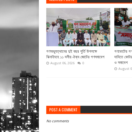
গণঅভ্যুত্থানের দুই বছর পুর্তি উপলক্ষে
গণভোটের গণর
ঝিনাইদহে ১১ দলীয় ঐক্য জোটের গণসমাবেশ
দাবিতে কোটচা
ও সমাবেশ
August 06, 2026
0
August 0
POST A COMMENT
No comments