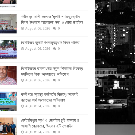
শহীদ নূর আলী কলেজে ‘জুলাই গণঅভ্যুত্থান
দিবস’ উপলক্ষে আলোচনা সভা ও দোয়া মাহফিল
August 06, 2026
0
ঝিনাইদহে জুলাই গণঅভ্যুত্থান দিবস পালিত
August 06, 2026
0
ঝিনাইদহের ডাকবাংলায় স্কুল শিক্ষকের বিরুদ্ধে
মসজিদের টাকা আত্মসাতের অভিযোগ
August 06, 2026
0
কালীগঞ্জে স্বাস্থ্য কর্মকর্তার বিরুদ্ধে সরকারি
বরাদ্দের অর্থ আত্মসাতের অভিযোগ
August 04, 2026
0
কোটচাঁদপুরে স্বর্ণ ও মোবাইল চুরি মামলায় ৪
আসামি গ্রেপ্তার, উদ্ধার ২টি মোবাইল
August 04, 2026
0