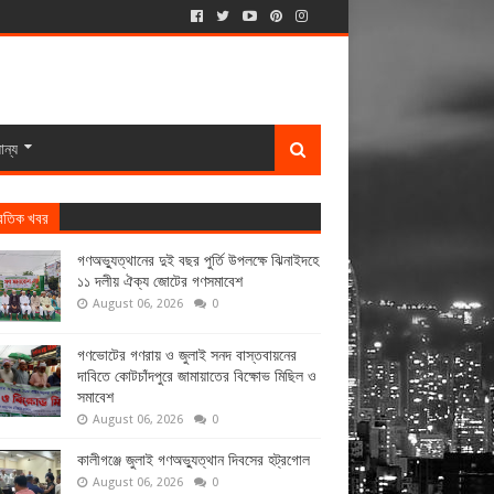
ান্য
্রতিক খবর
গণঅভ্যুত্থানের দুই বছর পুর্তি উপলক্ষে ঝিনাইদহে
১১ দলীয় ঐক্য জোটের গণসমাবেশ
August 06, 2026
0
গণভোটের গণরায় ও জুলাই সনদ বাস্তবায়নের
দাবিতে কোটচাঁদপুরে জামায়াতের বিক্ষোভ মিছিল ও
সমাবেশ
August 06, 2026
0
কালীগঞ্জে জুলাই গণঅভ্যুত্থান দিবসের হট্রগোল
August 06, 2026
0