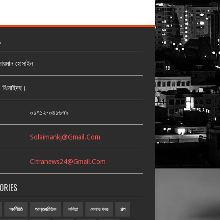
ক
লায়মান হোসাইন
জ, ঝিনাইদহ।
:
০১৭১২-০৪১৬৭৯
Solaimankj@gmail.com
Citranews24@gmail.com
ORIES
অর্থনীতি
আন্তর্জাতিক
কবিতা
খেলার খবর
গল্প