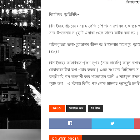
ঝিনাইদহ প্রতিনিধি-
ঝিনাইদহে পাচারের সময় ৯ কেজি ১’শ গ্রাম রূপাসহ ২ জনকে আট
সদর উপজেলার সাধুহাটি এলাকা থেকে তাদের আটক করা হয়।
আটককৃতরা হলো-চুয়াডাঙ্গার জীননগর উপজেলার গয়েশপুর গ্রা
(৪০)।
ঝিনাইদহের অতিরিক্ত পুলিশ সুপার (সদর সার্কেল) আবুল বাশার 
চোরাকারবারীরা রূপা পাচার করছে। এমন সংবাদের ভিত্তিতে স
যাত্রীবাহি বাস তল্লাসী করে শাহজাহান আলী ও সাইফুল ইসল
গ্রাম রূপা। এ ঘটনায় ডিবির পক্ষ থেকে মামলার প্রস্তুতি চল
TAGS:
ঝিনাইদহ সদর
টপ নিউজ
RELATED POSTS