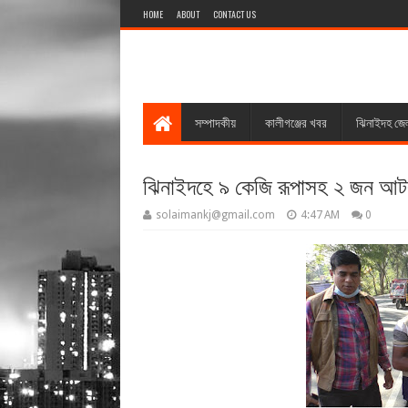
HOME
ABOUT
CONTACT US
সম্পাদকীয়
কালীগঞ্জের খবর
ঝিনাইদহ জে
ঝিনাইদহে ৯ কেজি রূপাসহ ২ জন আ
solaimankj@gmail.com
4:47 AM
0