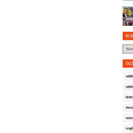
BLO
TAG
অর্থনীত
কোটচাঁদ
ঝিনাই
টেকনো
মতামত
সংস্কৃত