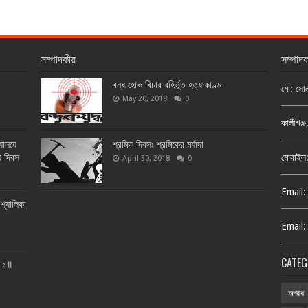
সম্পাদকীয়
সম্পাদ
বন্ধ হোক বিচার বহির্ভূত হত্যাকাণ্ড
মো: সো
May 20, 2018
0
কালীগঞ্
্যালয়ে
শ্রমিক দিবসঃ শ্রমিকের মর্যাদা
য় দিবস
মোবাইল
April 30, 2018
0
Email:
শ্যালিকা
Email:
CATEG
ত ১॥
অপরাধ