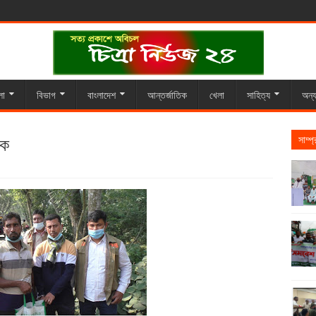
লা
বিভাগ
বাংলাদেশ
আন্তর্জাতিক
খেলা
সাহিত্য
অন্য
টক
সাম্প