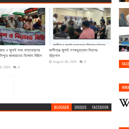
ায় ও জুলাই সনদ বাস্তবায়নের
কালীগঞ্জে জুলাই গণঅভ্যুত্থান দিবসের
ঁদপুরে জামায়াতের বিক্ষোভ মিছিল
হট্রগোল
August 06, 2026
0
FAC
6, 2026
0
WIKI
BLOGGER
DISQUS
FACEBOOK