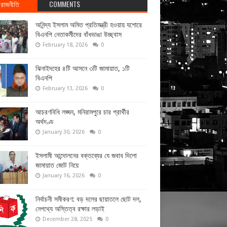
রাজনীতি
COMMENTS
অনিন্দ্য ইসলাম অমিত প্রতিমন্ত্রী হওয়ায় যশোরে
বিএনপি নেতাকর্মীদের বাঁধভাঙা উচ্ছ্বাস
February 18, 2026
0
ঝিনাইদহের ৪টি আসনে ৩টি জামায়াত, ১টি
বিএনপি
February 13, 2026
0
আচরণবিধি লঙ্ঘন, মনিরামপুরে চার প্রার্থীর
অর্থদণ্ড
January 30, 2026
0
ইসলামী আন্দোলনের বক্তব্যের যে জবাব দিলো
জামায়াত জোট নিয়ে
January 16, 2026
0
নির্বাচনী সমীকরণ: বড় দলের ছায়াতলে ছোট দল,
নেপথ্যে অস্তিত্ব রক্ষার লড়াই
December 28, 2025
0