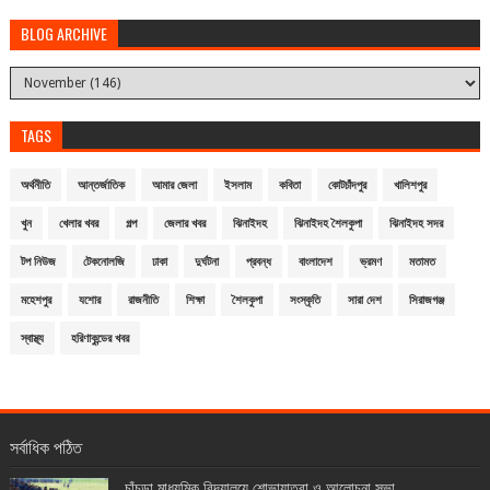
BLOG ARCHIVE
TAGS
অর্থনীতি
আন্তর্জাতিক
আমার জেলা
ইসলাম
কবিতা
কোটচাঁদপুর
খালিশপুর
খুন
খেলার খবর
গল্প
জেলার খবর
ঝিনাইদহ
ঝিনাইদহ শৈলকুপা
ঝিনাইদহ সদর
টপ নিউজ
টেকনোলজি
ঢাকা
দুর্ঘটনা
প্রবন্ধ
বাংলাদেশ
ভ্রমণ
মতামত
মহেশপুর
যশোর
রাজনীতি
শিক্ষা
শৈলকুপা
সংস্কৃতি
সারা দেশ
সিরাজগঞ্জ
স্বাস্থ্য
হরিণাকুন্ডের খবর
সর্বাধিক পঠিত
চাঁচড়া মাধ্যমিক বিদ্যালয়ে শোভাযাত্রা ও আলোচনা সভা