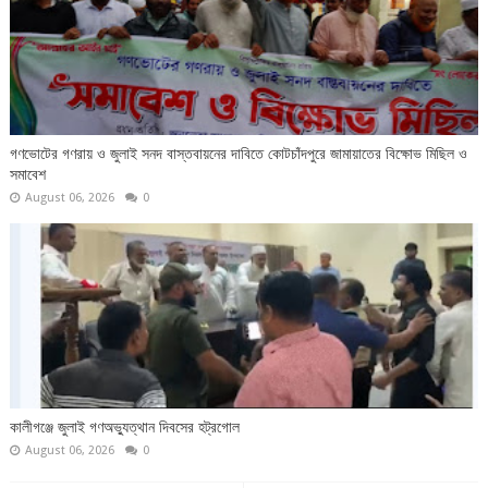
গণভোটের গণরায় ও জুলাই সনদ বাস্তবায়নের দাবিতে কোটচাঁদপুরে জামায়াতের বিক্ষোভ মিছিল ও
সমাবেশ
August 06, 2026
0
কালীগঞ্জে জুলাই গণঅভ্যুত্থান দিবসের হট্রগোল
August 06, 2026
0