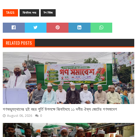
TAGS:
ঝিনাইদহ সদর
টপ নিউজ
RELATED POSTS
গণঅভ্যুত্থানের দুই বছর পুর্তি উপলক্ষে ঝিনাইদহে ১১ দলীয় ঐক্য জোটের গণসমাবেশ
August 06, 2026
0