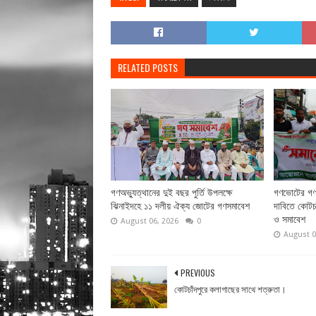
RELATED POSTS
গণঅভ্যুত্থানের দুই বছর পুর্তি উপলক্ষে
গণভোটের গণর
ঝিনাইদহে ১১ দলীয় ঐক্য জোটের গণসমাবেশ
দাবিতে কোটচা
ও সমাবেশ
August 06, 2026
0
August 0
PREVIOUS
কোটচাঁদপুরে কলাগাছের সাথে শত্রুতা।