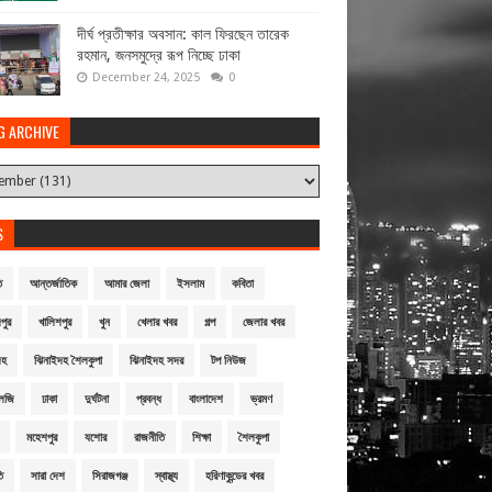
দীর্ঘ প্রতীক্ষার অবসান: কাল ফিরছেন তারেক
রহমান, জনসমুদ্রে রূপ নিচ্ছে ঢাকা
December 24, 2025
0
G ARCHIVE
S
ি
আন্তর্জাতিক
আমার জেলা
ইসলাম
কবিতা
পুর
খালিশপুর
খুন
খেলার খবর
গল্প
জেলার খবর
দহ
ঝিনাইদহ শৈলকুপা
ঝিনাইদহ সদর
টপ নিউজ
লজি
ঢাকা
দুর্ঘটনা
প্রবন্ধ
বাংলাদেশ
ভ্রমণ
মহেশপুর
যশোর
রাজনীতি
শিক্ষা
শৈলকুপা
ি
সারা দেশ
সিরাজগঞ্জ
স্বাস্থ্য
হরিণাকুন্ডের খবর