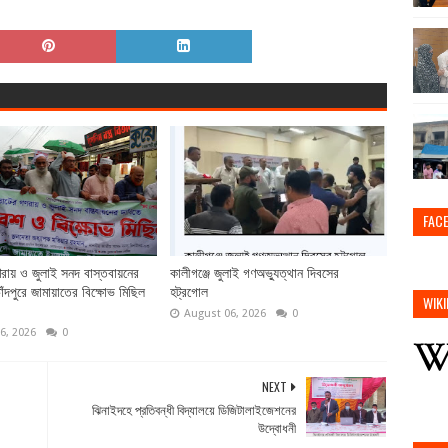
FAC
ায় ও জুলাই সনদ বাস্তবায়নের
কালীগঞ্জে জুলাই গণঅভ্যুত্থান দিবসের
ঁদপুরে জামায়াতের বিক্ষোভ মিছিল
হট্রগোল
WIKI
August 06, 2026
0
6, 2026
0
NEXT
ঝিনাইদহে প্রতিবন্ধী বিদ্যালয়ে ডিজিটালাইজেশনের
উদ্বোধনী