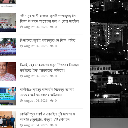
শহীদ নূর আলী কলেজে ‘জুলাই গণঅভ্যুত্থান
দিবস’ উপলক্ষে আলোচনা সভা ও দোয়া মাহফিল
August 06, 2026
0
ঝিনাইদহে জুলাই গণঅভ্যুত্থান দিবস পালিত
August 06, 2026
0
ঝিনাইদহের ডাকবাংলায় স্কুল শিক্ষকের বিরুদ্ধে
মসজিদের টাকা আত্মসাতের অভিযোগ
August 06, 2026
0
কালীগঞ্জে স্বাস্থ্য কর্মকর্তার বিরুদ্ধে সরকারি
বরাদ্দের অর্থ আত্মসাতের অভিযোগ
August 04, 2026
0
কোটচাঁদপুরে স্বর্ণ ও মোবাইল চুরি মামলায় ৪
আসামি গ্রেপ্তার, উদ্ধার ২টি মোবাইল
August 04, 2026
0