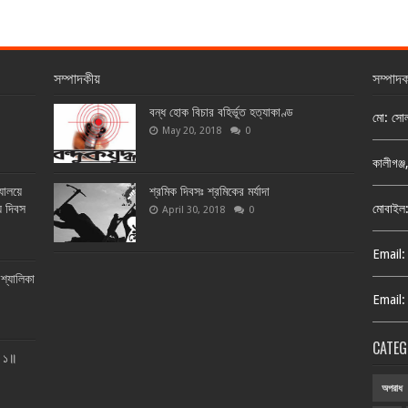
সম্পাদকীয়
সম্পাদ
বন্ধ হোক বিচার বহির্ভূত হত্যাকাণ্ড
মো: সো
May 20, 2018
0
কালীগঞ্
্যালয়ে
শ্রমিক দিবসঃ শ্রমিকের মর্যাদা
য় দিবস
মোবাইল
April 30, 2018
0
Email:
শ্যালিকা
Email:
CATEG
ত ১॥
অপরাধ