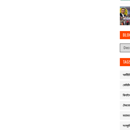
BLO
TAG
অর্থনীত
কোটচাঁদ
ঝিনাই
টেকনো
মতামত
সংস্কৃত