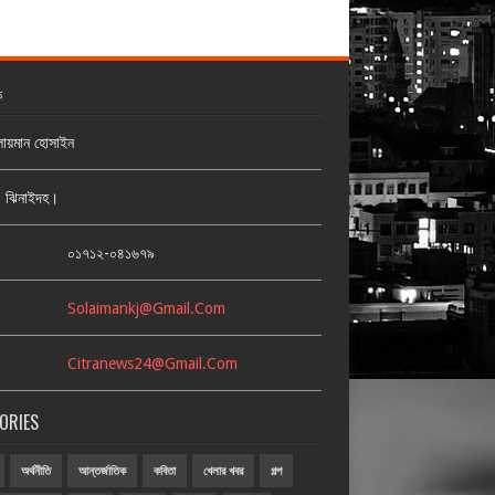
ক
লায়মান হোসাইন
জ, ঝিনাইদহ।
:
০১৭১২-০৪১৬৭৯
Solaimankj@gmail.com
Citranews24@gmail.com
ORIES
অর্থনীতি
আন্তর্জাতিক
কবিতা
খেলার খবর
গল্প