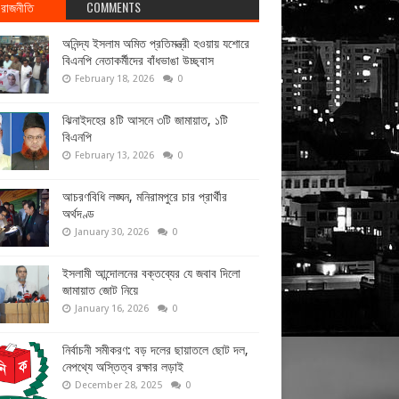
রাজনীতি
COMMENTS
অনিন্দ্য ইসলাম অমিত প্রতিমন্ত্রী হওয়ায় যশোরে
বিএনপি নেতাকর্মীদের বাঁধভাঙা উচ্ছ্বাস
February 18, 2026
0
ঝিনাইদহের ৪টি আসনে ৩টি জামায়াত, ১টি
বিএনপি
February 13, 2026
0
আচরণবিধি লঙ্ঘন, মনিরামপুরে চার প্রার্থীর
অর্থদণ্ড
January 30, 2026
0
ইসলামী আন্দোলনের বক্তব্যের যে জবাব দিলো
জামায়াত জোট নিয়ে
January 16, 2026
0
নির্বাচনী সমীকরণ: বড় দলের ছায়াতলে ছোট দল,
নেপথ্যে অস্তিত্ব রক্ষার লড়াই
December 28, 2025
0