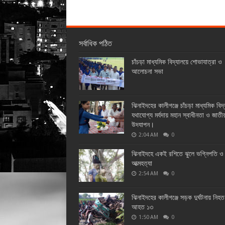
সর্বাধিক পঠিত
চাঁচড়া মাধ্যমিক বিদ্যালয়ে শোভাযাত্রা ও
আলোচনা সভা
ঝিনাইদহের কালীগঞ্জে চাঁচড়া মাধ্যমিক বিদ
যথাযোগ্য মর্যদায় মহান স্বাধীনতা ও জাতী
উদযাপন।
2:04 AM
0
ঝিনাইদহে একই রশিতে ঝুলে ভগ্নিপতি ও 
আত্মহত্যা
2:54 AM
0
ঝিনাইদহের কালীগঞ্জে সড়ক দুর্ঘটনায় নিহ
আহত ১৩
1:50 AM
0