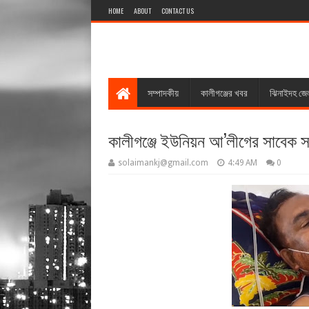
HOME
ABOUT
CONTACT US
সম্পাদকীয়
কালীগঞ্জের খবর
ঝিনাইদহ জে
কালীগঞ্জে ইউনিয়ন আ’লীগের সাবেক স
solaimankj@gmail.com
4:49 AM
0