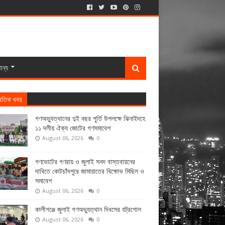
ান্য
্রতিক খবর
গণঅভ্যুত্থানের দুই বছর পুর্তি উপলক্ষে ঝিনাইদহে
১১ দলীয় ঐক্য জোটের গণসমাবেশ
August 06, 2026
0
গণভোটের গণরায় ও জুলাই সনদ বাস্তবায়নের
দাবিতে কোটচাঁদপুরে জামায়াতের বিক্ষোভ মিছিল ও
সমাবেশ
August 06, 2026
0
কালীগঞ্জে জুলাই গণঅভ্যুত্থান দিবসের হট্রগোল
August 06, 2026
0