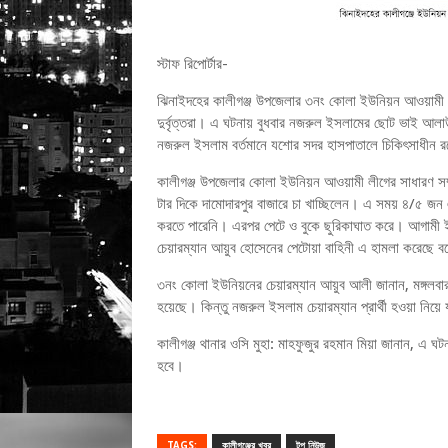
স্টাফ রিপোর্টার-
ঝিনাইদহের কালীগঞ্জ উপজেলার ৩নং কোলা ইউনিয়ন আওয়ামী 
দুর্বৃত্তরা। এ ঘটনায় বুধবার নজরুল ইসলামের ছোট ভাই আলা
নজরুল ইসলাম বর্তমানে যশোর সদর হাসপাতালে চিকিৎসাধীন
কালীগঞ্জ উপজেলার কোলা ইউনিয়ন আওয়ামী লীগের সাধারণ সম্
টার দিকে দামোদারপুর বাজারে চা খাচ্ছিলেন। এ সময় ৪/৫ জন 
করতে পারেনি। এরপর পেটে ও বুকে ছুরিকাঘাত করে। আগামী ইউপ
চেয়ারম্যান আয়ুব হোসেনের পেটোয়া বাহিনী এ হামলা করেছে 
৩নং কোলা ইউনিয়নের চেয়ারম্যান আয়ুব আলী জানান, মঙ্গলবার সক
হয়েছে। কিন্তু নজরুল ইসলাম চেয়ারম্যান প্রার্থী হওয়া 
কালীগঞ্জ থানার ওসি মুহা: মাহফুজুর রহমান মিয়া জানান, এ ঘ
হবে।
TAGS:
কালীগঞ্জের খবর
টপ নিউজ