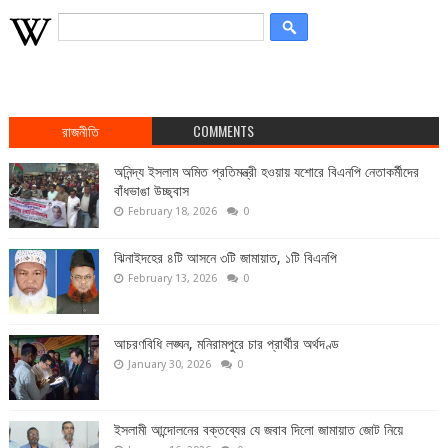
রাজনীতি
COMMENTS
অনিন্দ্য ইসলাম অমিত প্রতিমন্ত্রী হওয়ায় যশোরে বিএনপি নেতাকর্মীদের
বাঁধভাঙা উচ্ছ্বাস
February 18, 2026
0
ঝিনাইদহের ৪টি আসনে ৩টি জামায়াত, ১টি বিএনপি
February 13, 2026
0
আচরণবিধি লঙ্ঘন, মনিরামপুরে চার প্রার্থীর অর্থদণ্ড
January 30, 2026
0
ইসলামী আন্দোলনের বক্তব্যের যে জবাব দিলো জামায়াত জোট নিয়ে