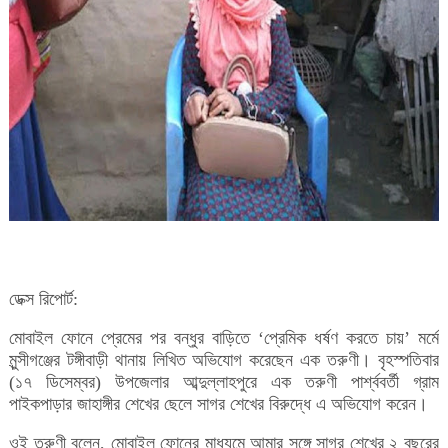
ডেক্স রিপোর্ট:
মোবাইল ফোনে প্রেমের পর বন্ধুর বাড়িতে ‘প্রেমিক ধর্ষণ করতে চায়’ মর্মে
মুন্সীগঞ্জের টঙ্গীবাড়ী থানায় লিখিত অভিযোগ করেছেন এক তরুণী। বৃহস্পতিবার
(১৭ ডিসেম্বর) উপজেলার আব্দুল্লাহপুরে এক তরুণী পার্শ্ববর্তী গ্রাম
পাইকপাড়ার জাহাঙ্গীর শেখের ছেলে সাগর শেখের বিরুদ্ধে এ অভিযোগ করেন।
ওই তরুণী বলেন, মোবাইল ফোনের মাধ্যমে আমার সঙ্গে সাগর শেখের ২ বছরের