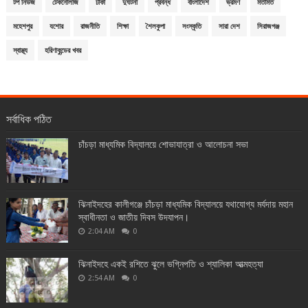
টপ নিউজ
টেকনোলজি
ঢাকা
দুর্ঘটনা
প্রবন্ধ
বাংলাদেশ
ভ্রমণ
মতামত
মহেশপুর
যশোর
রাজনীতি
শিক্ষা
শৈলকুপা
সংস্কৃতি
সারা দেশ
সিরাজগঞ্জ
স্বাস্থ্য
হরিণাকুন্ডের খবর
সর্বাধিক পঠিত
চাঁচড়া মাধ্যমিক বিদ্যালয়ে শোভাযাত্রা ও আলোচনা সভা
ঝিনাইদহের কালীগঞ্জে চাঁচড়া মাধ্যমিক বিদ্যালয়ে যথাযোগ্য মর্যদায় মহান
স্বাধীনতা ও জাতীয় দিবস উদযাপন।
2:04 AM
0
ঝিনাইদহে একই রশিতে ঝুলে ভগ্নিপতি ও শ্যালিকা আত্মহত্যা
2:54 AM
0