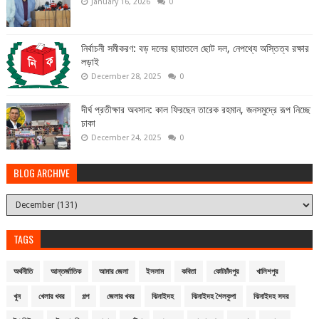
January 16, 2026
0
নির্বাচনী সমীকরণ: বড় দলের ছায়াতলে ছোট দল, নেপথ্যে অস্তিত্ব রক্ষার
লড়াই
December 28, 2025
0
দীর্ঘ প্রতীক্ষার অবসান: কাল ফিরছেন তারেক রহমান, জনসমুদ্রে রূপ নিচ্ছে
ঢাকা
December 24, 2025
0
BLOG ARCHIVE
TAGS
অর্থনীতি
আন্তর্জাতিক
আমার জেলা
ইসলাম
কবিতা
কোটচাঁদপুর
খালিশপুর
খুন
খেলার খবর
গল্প
জেলার খবর
ঝিনাইদহ
ঝিনাইদহ শৈলকুপা
ঝিনাইদহ সদর