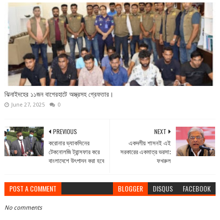
ঝিনাইদহের ১১জন বাগেরহাটে অস্ত্রসহ গ্রেফতার।
June 27, 2025
0
PREVIOUS
NEXT
করোনার ভ্যাকসিনের
একদলীয় শাসনই এই
টেকনোলজি ট্রান্সফার করে
সরকারের একমাত্র ভরসা:
বাংলাদেশে উৎপাদন করা হবে
ফখরুল
POST A COMMENT
BLOGGER
DISQUS
FACEBOOK
No comments