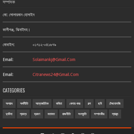
সম্পাদক
মো: সোলায়মান হোসাইন
কালীগঞ্জ, ঝিনাইদহ।
মোবাইল:
০১৭১২-০৪১৬৭৯
Email:
Solaimankj@gmail.com
Email:
Citranews24@gmail.com
CATEGORIES
অপরাধ
অর্থনীতি
আন্তর্জাতিক
কবিতা
খেলার খবর
গল্প
ছবি
টেকনোলজি
দুর্ঘটনা
প্রবন্ধ
ভ্রমণ
মতামত
রাজনীতি
সংস্কৃতি
সম্পাদকীয়
স্বাস্থ্য