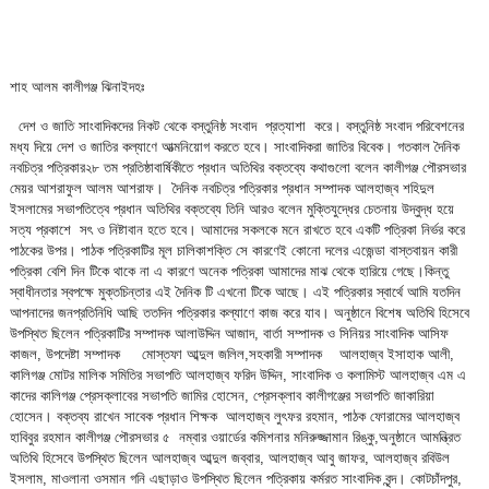
শাহ আলম কালীগঞ্জ ঝিনাইদহঃ
দেশ ও জাতি সাংবাদিকদের নিকট থেকে বস্তুনিষ্ঠ সংবাদ প্রত্যাশা করে। বস্তুনিষ্ঠ সংবাদ পরিবেশনের
মধ্য দিয়ে দেশ ও জাতির কল্যাণে আত্মনিয়োগ করতে হবে। সাংবাদিকরা জাতির বিবেক। গতকাল দৈনিক
নবচিত্র পত্রিকার২৮ তম প্রতিষ্ঠাবার্ষিকীতে প্রধান অতিথির বক্তব্যে কথাগুলো বলেন কালীগঞ্জ পৌরসভার
মেয়র আশরাফুল আলম আশরাফ। দৈনিক নবচিত্র পত্রিকার প্রধান সম্পাদক আলহাজ্ব শহিদুল
ইসলামের সভাপতিত্বে প্রধান অতিথির বক্তব্যে তিনি আরও বলেন মুক্তিযুদ্ধের চেতনায় উদ্বুদ্ধ হয়ে
সত্য প্রকাশে সৎ ও নিষ্টাবান হতে হবে। আমাদের সকলকে মনে রাখতে হবে একটি পত্রিকা নির্ভর করে
পাঠকের উপর। পাঠক পত্রিকাটির মূল চালিকাশক্তি সে কারণেই কোনো দলের এজেন্ডা বাস্তবায়ন কারী
পত্রিকা বেশি দিন টিকে থাকে না এ কারণে অনেক পত্রিকা আমাদের মাঝ থেকে হারিয়ে গেছে।কিন্তু
স্বাধীনতার স্বপক্ষে মুক্তচিন্তার এই দৈনিক টি এখনো টিকে আছে। এই পত্রিকার স্বার্থে আমি যতদিন
আপনাদের জনপ্রতিনিধি আছি ততদিন পত্রিকার কল্যাণে কাজ করে যাব। অনুষ্ঠানে বিশেষ অতিথি হিসেবে
উপস্থিত ছিলেন পত্রিকাটির সম্পাদক আলাউদ্দিন আজাদ, বার্তা সম্পাদক ও সিনিয়র সাংবাদিক আসিফ
কাজল, উপদেষ্টা সম্পাদক মোস্তফা আব্দুল জলিল,সহকারী সম্পাদক আলহাজ্ব ইসাহাক আলী,
কালিগঞ্জ মোটর মালিক সমিতির সভাপতি আলহাজ্ব ফরিদ উদ্দিন, সাংবাদিক ও কলামিস্ট আলহাজ্ব এম এ
কাদের কালিগঞ্জ প্রেসক্লাবের সভাপতি জামির হোসেন, প্রেসক্লাব কালীগঞ্জের সভাপতি জাকারিয়া
হোসেন। বক্তব্য রাখেন সাবেক প্রধান শিক্ষক আলহাজ্ব লুৎফর রহমান, পাঠক ফোরামের আলহাজ্ব
হাবিবুর রহমান কালীগঞ্জ পৌরসভার ৫ নম্বার ওয়ার্ডের কমিশনার মনিরুজ্জামান রিঙ্কু,অনুষ্ঠানে আমন্ত্রিত
অতিথি হিসেবে উপস্থিত ছিলেন আলহাজ্ব আব্দুল জব্বার, আলহাজ্ব আবু জাফর, আলহাজ্ব রবিউল
ইসলাম, মাওলানা ওসমান গনি এছাড়াও উপস্থিত ছিলেন পত্রিকায় কর্মরত সাংবাদিক বৃন্দ। কোটচাঁদপুর,