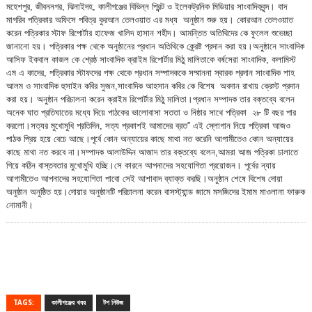
মহেশপুর, জীবননগর, ঝিনাইদহ, কালীগঞ্জের বিভিন্ন প্রিন্ট ও ইলেকট্রনিক মিডিয়ার সাংবাদিকবৃন্দ। বাদ
মাগরিব পত্রিকার অফিসে পবিত্র কুরআন তেলওয়াত এর মধ্য অনুষ্ঠান শুরু হয়। কোরআন তেলওয়াত
করেন পত্রিকার স্টাফ রিপোর্টার হাফেজ খালিদ হাসান শহীদ। আমন্তিত অতিথিদের কে ফুলেল শুভেচ্ছা
জানানো হয়। পত্রিকার পক্ষ থেকে অনুষ্ঠানের প্রধান অতিথিকে ক্র্রেষ্ট প্রদান করা হয়।অনুষ্ঠানে সাংবাদিক
আসিফ ইকবাল কাজল কে শ্রেষ্ঠ সাংবাদিক ক্রাইম রিপোর্টার মিঠু মালিতাকে বর্ষসেরা সাংবাদিক, কলামিস্ট
এম এ কাদের, পত্রিকার স্টাফদের পক্ষ থেকে প্রধান সম্পাদককে সম্মাননা স্বারক প্রদান সাংবাদিক শাহ
আলম ও সাংবাদিক হুসাইন কবির সুজন,সাংবাদিক আহসান কবির কে বিশেষ অবদান রাখায় ক্রেস্ট প্রদান
করা হয়। অনুষ্ঠান পরিচালনা করেন ক্রাইম রিপোর্টার মিঠু মালিতা।প্রধান সম্পাদক তার বক্তব্যে বলেন
অনেক ঘাত প্রতিঘাতের মধ্যে দিয়ে পাঠকের ভালোবাসা সততা ও নিষ্ঠার সাথে পত্রিকা ২৮ টি বছর পার
করলো।সত্যর মুখোমুখি প্রতিদিন, সত্য প্রকাশই আমাদের ব্রত” এই স্লোগান নিয়ে পত্রিকা আজও
পাঠক প্রিয় হয়ে বেচে আছে।পূর্বে কোন অন্যায়ের কাছে মাথা নত করেনি আগামীতেও কোন অন্যায়ের
কাছে মাথা নত করবে না।সম্পাদক আলাউদ্দিন আজাদ তার বক্তব্যে বলেন,আমরা আজ পত্রিকা চালাতে
গিয়ে কঠিন বাস্তবতার মুখোমুখি হচ্ছি।সে কারনে আপনাদের সহযোগিতা প্রয়োজন। পূর্বের ন্যায়
আগামীতেও আপনাদের সহযোগিতা পাবো সেই আশাবাদ ব্যাক্ত করছি।অনুষ্ঠান শেষে বিশেষ দোয়া
অনুষ্ঠান অনুষ্ঠিত হয়।দোয়ার অনুষ্ঠানটি পরিচালনা করেন বাসস্ট্যান্ড জামে মসজিদের ইমাম মাওলানা ফারুক
নোমানী।
TAGS:
কালীগঞ্জের খবর
টপ নিউজ