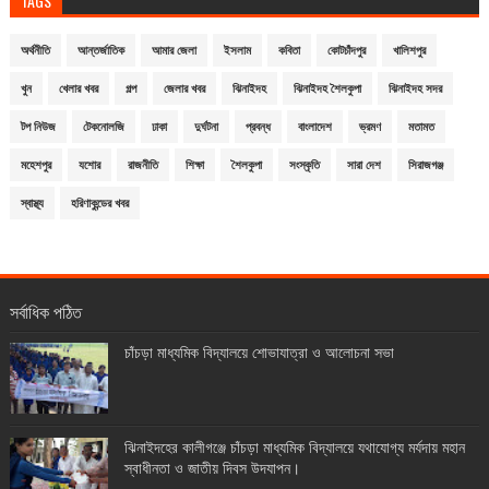
TAGS
অর্থনীতি
আন্তর্জাতিক
আমার জেলা
ইসলাম
কবিতা
কোটচাঁদপুর
খালিশপুর
খুন
খেলার খবর
গল্প
জেলার খবর
ঝিনাইদহ
ঝিনাইদহ শৈলকুপা
ঝিনাইদহ সদর
টপ নিউজ
টেকনোলজি
ঢাকা
দুর্ঘটনা
প্রবন্ধ
বাংলাদেশ
ভ্রমণ
মতামত
মহেশপুর
যশোর
রাজনীতি
শিক্ষা
শৈলকুপা
সংস্কৃতি
সারা দেশ
সিরাজগঞ্জ
স্বাস্থ্য
হরিণাকুন্ডের খবর
সর্বাধিক পঠিত
চাঁচড়া মাধ্যমিক বিদ্যালয়ে শোভাযাত্রা ও আলোচনা সভা
ঝিনাইদহের কালীগঞ্জে চাঁচড়া মাধ্যমিক বিদ্যালয়ে যথাযোগ্য মর্যদায় মহান
স্বাধীনতা ও জাতীয় দিবস উদযাপন।