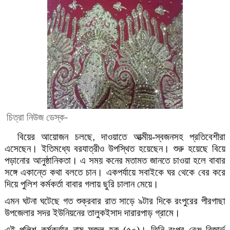
চিত্রা নিউজ ডেস্ক-
বিয়ের
আয়োজন
চলছে
,
দাওয়াতে
আত্মীয়
-
স্বজনসহ
প্রতিবেশীরা
এসেছেন
।
ইতিমধ্যে
বরযাত্রীও
উপস্থিত
হয়েছেন
।
শুরু
হয়েছে
বিয়ে
পড়ানোর
আনুষ্ঠানিকতা
।
এ
সময়
কনের
মতামত
জানতে
চাওয়া
হলে
বাবার
সঙ্গে
একান্তে
কথা
বলতে
চান
।
একপর্যায়ে
সবাইকে
ঘর
থেকে
বের
করে
দিয়ে পুলিশ কর্মকর্তা
বাবার
গলায়
ছুরি
চালান
মেয়ে
।
এমন
ঘটনা
ঘটেছে
গত
শুক্রবার
রাত
সাড়ে
৯টার
দিকে
রংপুরের
পীরগাছা
উপজেলার
সদর
ইউনিয়নের
তালুকইসাদ
দারারপাড়
গ্রামে
।
এই
পুলিশ
কর্মকর্তার
নাম
ফজল
হক
(
৫০
)
।
তিনি
রংপুর
রেঞ্জ
রিজার্ভ