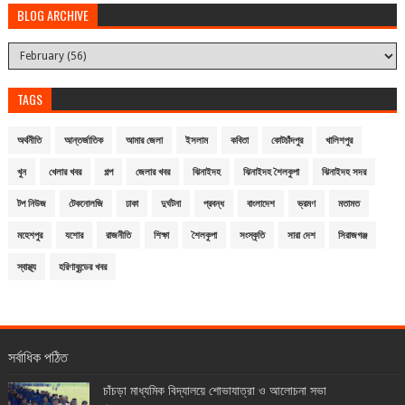
BLOG ARCHIVE
TAGS
অর্থনীতি
আন্তর্জাতিক
আমার জেলা
ইসলাম
কবিতা
কোটচাঁদপুর
খালিশপুর
খুন
খেলার খবর
গল্প
জেলার খবর
ঝিনাইদহ
ঝিনাইদহ শৈলকুপা
ঝিনাইদহ সদর
টপ নিউজ
টেকনোলজি
ঢাকা
দুর্ঘটনা
প্রবন্ধ
বাংলাদেশ
ভ্রমণ
মতামত
মহেশপুর
যশোর
রাজনীতি
শিক্ষা
শৈলকুপা
সংস্কৃতি
সারা দেশ
সিরাজগঞ্জ
স্বাস্থ্য
হরিণাকুন্ডের খবর
সর্বাধিক পঠিত
চাঁচড়া মাধ্যমিক বিদ্যালয়ে শোভাযাত্রা ও আলোচনা সভা