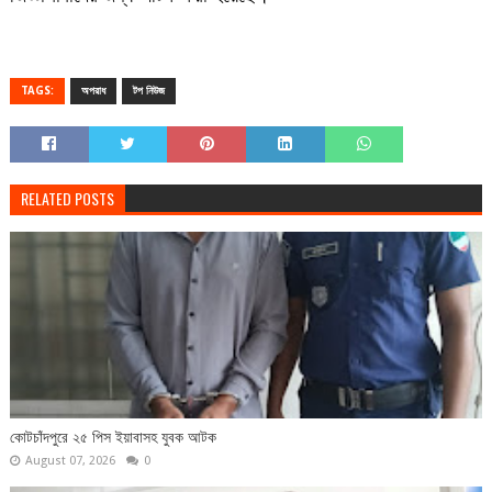
TAGS:
অপরাধ
টপ নিউজ
RELATED POSTS
কোটচাঁদপুরে ২৫ পিস ইয়াবাসহ যুবক আটক
August 07, 2026
0