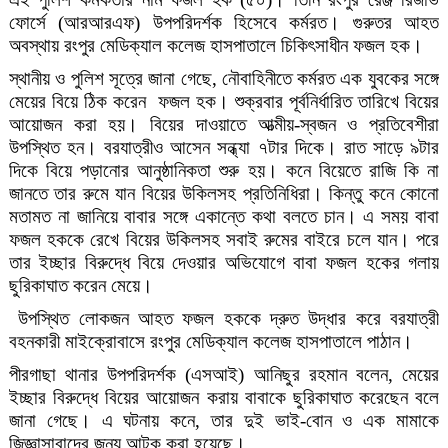
ফোর্সে
(
আরআরএফ
)
উপপরিদর্শক
হিসেবে
কর্মরত
।
গুরুতর
আহত
অবস্থায়
রংপুর
মেডিক্যাল
কলেজ
হাসপাতালে
চিকিৎসাধীন
ফজল
হক
।
স্থানীয়
ও
পুলিশ
সূত্রে
জানা
গেছে
,
নৌবাহিনীতে
কর্মরত
এক
যুবকের
সঙ্গে
মেয়ের
বিয়ে
ঠিক
করেন
ফজল
হক।
শুক্রবার
পূর্বনির্ধারিত
তারিখে
বিয়ের
আয়োজন
করা
হয়।
বিয়ের
দাওয়াতে
আত্মীয়
-
স্বজন
ও
প্রতিবেশীরা
উপস্থিত
হন।
বরযাত্রীও
আসেন
সন্ধ্যা
৭টার
দিকে।
রাত
সাড়ে
৯টার
দিকে
বিয়ে
পড়ানোর
আনুষ্ঠানিকতা
শুরু
হয়।
কনে
বিয়েতে
রাজি
কি
না
জানতে
তার
রুমে
যান
বিয়ের
উকিলসহ
প্রতিনিধিরা।
কিন্তু
কনে
কোনো
মতামত
না
জানিয়ে
বাবার
সঙ্গে
একান্তে
কথা
বলতে
চান।
এ
সময়
বাবা
ফজল
হককে
রেখে
বিয়ের
উকিলসহ
সবাই
রুমের
বাইরে
চলে
যান।
পরে
তার
ইচ্ছার
বিরুদ্ধে
বিয়ে
দেওয়ার
অভিযোগে
বাবা
ফজল
হকের
গলায়
ছুরিকাঘাত
করেন
মেয়ে
।
উপস্থিত
লোকজন
আহত
ফজল
হককে
দ্রুত
উদ্ধার
করে
বরযাত্রী
বহনকারী
মাইক্রোবাসে
রংপুর
মেডিক্যাল
কলেজ
হাসপাতালে
পাঠান
।
পীরগাছা
থানার
উপপরিদর্শক
(
এসআই
)
আনিছুর
রহমান
বলেন
,
মেয়ের
ইচ্ছার
বিরুদ্ধে
বিয়ের
আয়োজন
করায়
বাবাকে
ছুরিকাঘাত
করেছেন
বলে
জানা
গেছে।
এ
ঘটনায়
কনে
,
তার
দুই
ভাই
-
বোন
ও
এক
মামাকে
জিজ্ঞাসাবাদের
জন্য
আটক
করা
হয়েছে
।