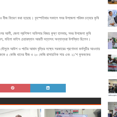
 ও বীজ বিতরণ করা হয়েছে। বৃহস্পতিবার সকালে সদর উপজেলা পরিষদ চত্বরে কৃষি
র আলী, জেলা প্রশিক্ষণ অফিসার বিজয় কৃষ্ণ হালদার, সদর উপজেলা কৃষি
রাসেল, মহিলা ভাইস চেয়ারম্যান আরতী দত্তসহ অন্যান্যরা উপস্থিত ছিলেন।
১ মৌসুমে আউশ ও পাটের আবাদ বৃদ্ধির লক্ষ্যে সরকারের প্রণোদনা কর্মসূচীর আওতায়
যেককে ৫ কেজি ধানের বীজ ও ২০ কেজি রাসায়নিক সার এবং ২১’শ কৃষককের