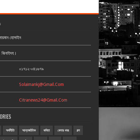
ক
লায়মান হোসাইন
জ, ঝিনাইদহ।
:
০১৭১২-০৪১৬৭৯
Solaimankj@gmail.com
Citranews24@gmail.com
ORIES
অর্থনীতি
আন্তর্জাতিক
কবিতা
খেলার খবর
গল্প