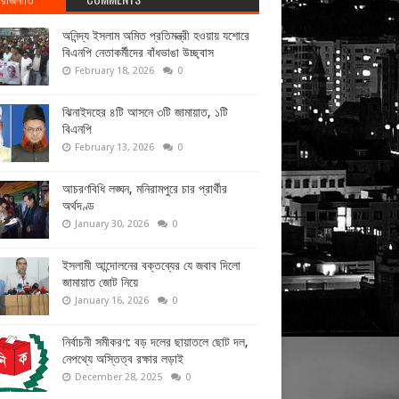
অনিন্দ্য ইসলাম অমিত প্রতিমন্ত্রী হওয়ায় যশোরে
বিএনপি নেতাকর্মীদের বাঁধভাঙা উচ্ছ্বাস
February 18, 2026
0
ঝিনাইদহের ৪টি আসনে ৩টি জামায়াত, ১টি
বিএনপি
February 13, 2026
0
আচরণবিধি লঙ্ঘন, মনিরামপুরে চার প্রার্থীর
অর্থদণ্ড
January 30, 2026
0
ইসলামী আন্দোলনের বক্তব্যের যে জবাব দিলো
জামায়াত জোট নিয়ে
January 16, 2026
0
নির্বাচনী সমীকরণ: বড় দলের ছায়াতলে ছোট দল,
নেপথ্যে অস্তিত্ব রক্ষার লড়াই
December 28, 2025
0