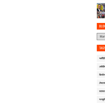
BLO
TAG
অর্থনীত
কোটচাঁদ
ঝিনাই
টেকনো
মতামত
সংস্কৃত