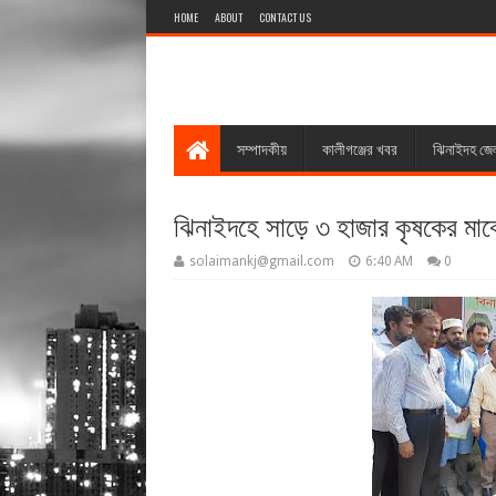
HOME
ABOUT
CONTACT US
সম্পাদকীয়
কালীগঞ্জের খবর
ঝিনাইদহ জে
ঝিনাইদহে সাড়ে ৩ হাজার কৃষকের মাঝে
solaimankj@gmail.com
6:40 AM
0