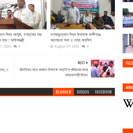
দেশে ফিরে আসুক, গণহত্যার দায়
গণঅভ্যুত্থান দিবস উপলক্ষে কালীগঞ্জে
ে যাক : আইনমন্ত্রী
আলোচনা সভা ও দোয়া মাহফিল
7, 2026
0
August 07, 2026
0
FAC
NEXT
বোধন, ৩
ঝিনাইদহে মাহে রমজান উপলক্ষে আড়াই’শ পরিবারের মাঝে
খাদ্যসামগ্রী বিতরণ
WIKI
BLOGGER
DISQUS
FACEBOOK