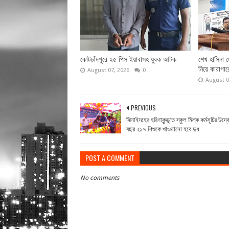
কোটচাঁদপুরে ২৫ পিস ইয়াবাসহ যুবক আটক
শেখ হাসিনা 
নিয়ে কারাগার
August 07, 2026
0
August 0
PREVIOUS
ঝিনাইদহের হরিণাকুন্ডুতে স্কুল মিল্ক কর্মসূচির উদ্
বছর ২১৭ শিশুকে খাওয়ানো হবে দুধ
POST A COMMENT
No comments