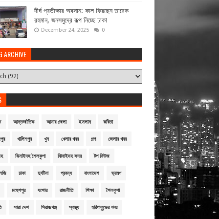
দীর্ঘ প্রতীক্ষার অবসান: কাল ফিরছেন তারেক
রহমান, জনসমুদ্রে রূপ নিচ্ছে ঢাকা
December 24, 2025
0
G ARCHIVE
S
ি
আন্তর্জাতিক
আমার জেলা
ইসলাম
কবিতা
পুর
খালিশপুর
খুন
খেলার খবর
গল্প
জেলার খবর
দহ
ঝিনাইদহ শৈলকুপা
ঝিনাইদহ সদর
টপ নিউজ
লজি
ঢাকা
দুর্ঘটনা
প্রবন্ধ
বাংলাদেশ
ভ্রমণ
মহেশপুর
যশোর
রাজনীতি
শিক্ষা
শৈলকুপা
ি
সারা দেশ
সিরাজগঞ্জ
স্বাস্থ্য
হরিণাকুন্ডের খবর