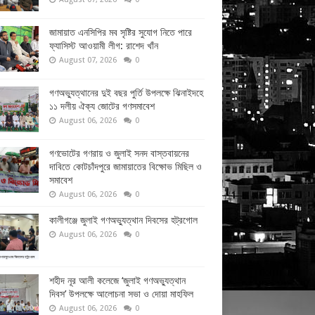
জামায়াত এনসিপির মব সৃষ্টির সুযোগ নিতে পারে
ফ্যাসিস্ট আওয়ামী লীগ: রাশেদ খাঁন
August 07, 2026
0
গণঅভ্যুত্থানের দুই বছর পুর্তি উপলক্ষে ঝিনাইদহে
১১ দলীয় ঐক্য জোটের গণসমাবেশ
August 06, 2026
0
গণভোটের গণরায় ও জুলাই সনদ বাস্তবায়নের
দাবিতে কোটচাঁদপুরে জামায়াতের বিক্ষোভ মিছিল ও
সমাবেশ
August 06, 2026
0
কালীগঞ্জে জুলাই গণঅভ্যুত্থান দিবসের হট্রগোল
August 06, 2026
0
শহীদ নূর আলী কলেজে ‘জুলাই গণঅভ্যুত্থান
দিবস’ উপলক্ষে আলোচনা সভা ও দোয়া মাহফিল
August 06, 2026
0