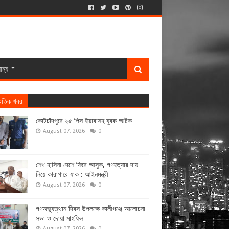
ান্য
্রতিক খবর
কোটচাঁদপুরে ২৫ পিস ইয়াবাসহ যুবক আটক
August 07, 2026
0
শেখ হাসিনা দেশে ফিরে আসুক, গণহত্যার দায়
নিয়ে কারাগারে যাক : আইনমন্ত্রী
August 07, 2026
0
গণঅভ্যুত্থান দিবস উপলক্ষে কালীগঞ্জে আলোচনা
সভা ও দোয়া মাহফিল
August 07, 2026
0