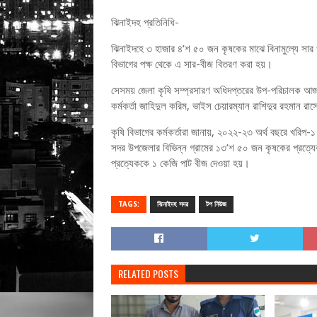
ঝিনাইদহ প্রতিনিধি-
ঝিনাইদহে ৩ হাজার ৪’শ ৫০ জন কৃষকের মাঝে বিনামুল্যে সার
বিভাগের পক্ষ থেকে এ সার-বীজ বিতরণ করা হয়।
সেসময় জেলা কৃষি সম্প্রসারণ অধিদপ্তরের উপ-পরিচালক আজগ
কর্মকর্তা জাহিদুল করিম, ভাইস চেয়ারম্যান রাশিদুর রহমান 
কৃষি বিভাগের কর্মকর্তারা জানায়, ২০২২-২৩ অর্থ বছরে খরিপ-
সদর উপজেলার বিভিন্ন গ্রামের ১৩’শ ৫০ জন কৃষকের প্রত্
প্রত্যেককে ১ কেজি পাট বীজ দেওয়া হয়।
TAGS:
ঝিনাইদহ সদর
টপ নিউজ
RELATED POSTS