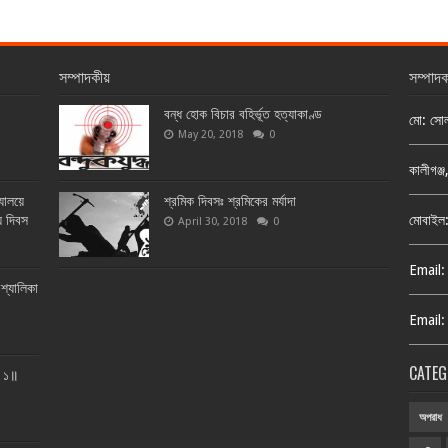
সম্পাদকীয়
সম্পাদ
বন্ধ হোক বিচার বহির্ভূত হত্যাকাণ্ড
মো: সো
May 20, 2018
0
কালীগঞ্
্যালয়ে
শ্রমিক দিবসঃ শ্রমিকের মর্যাদা
য় দিবস
মোবাইল
April 30, 2018
0
Email:
শ্যালিকা
Email:
CATEG
ত ১॥
অপরাধ