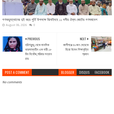
গণঅভ্যুত্থানের দুই বছর পুর্তি উপলক্ষে ঝিনাইদহে ১১ দলীয় ঐক্য জোটের গণসমাবেশ
August 06, 2026
0
PREVIOUS
NEXT
হরিণাকুন্ডু থেকে মানসিক
কালীগঞ্জে ৪০জন মেয়েকে
ভারসাম্যহীন এক নারী ১৮
হিরো উমেন শিক্ষাবৃত্তি
দিন নিখোঁজ,পরিবার সন্ধান
প্রদান
চায়
POST A COMMENT
BLOGGER
DISQUS
FACEBOOK
No comments