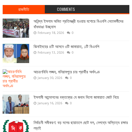
রাজনীতি
COMMENTS
অনিন্দ্য ইসলাম অমিত প্রতিমন্ত্রী হওয়ায় যশোরে বিএনপি নেতাকর্মীদের
বাঁধভাঙা উচ্ছ্বাস
February 18, 2026
0
ঝিনাইদহের ৪টি আসনে ৩টি জামায়াত, ১টি বিএনপি
February 13, 2026
0
আচরণবিধি লঙ্ঘন, মনিরামপুরে চার প্রার্থীর অর্থদণ্ড
January 30, 2026
0
ইসলামী আন্দোলনের বক্তব্যের যে জবাব দিলো জামায়াত জোট নিয়ে
January 16, 2026
0
নির্বাচনী সমীকরণ: বড় দলের ছায়াতলে ছোট দল, নেপথ্যে অস্তিত্ব রক্ষার
লড়াই