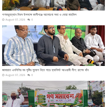
গণঅভ্যুত্থান দিবস উপলক্ষে কালীগঞ্জে আলোচনা সভা ও দোয়া মাহফিল
August 07, 2026
0
জামায়াত এনসিপির মব সৃষ্টির সুযোগ নিতে পারে ফ্যাসিস্ট আওয়ামী লীগ: রাশেদ খাঁন
August 07, 2026
0