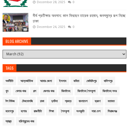
December 28, 2025
0
দীর্ঘ প্রতীক্ষার অবসান: কাল ফিরছেন তারেক রহমান, জনসমুদ্রে রূপ নিচ্ছে
ঢাকা
December 24, 2025
0
BLOG ARCHIVE
TAGS
অর্থনীতি
আন্তর্জাতিক
আমার জেলা
ইসলাম
কবিতা
কোটচাঁদপুর
খালিশপুর
খুন
খেলার খবর
গল্প
জেলার খবর
ঝিনাইদহ
ঝিনাইদহ শৈলকুপা
ঝিনাইদহ সদর
টপ নিউজ
টেকনোলজি
ঢাকা
দুর্ঘটনা
প্রবন্ধ
বাংলাদেশ
ভ্রমণ
মতামত
মহেশপুর
যশোর
রাজনীতি
শিক্ষা
শৈলকুপা
সংস্কৃতি
সারা দেশ
সিরাজগঞ্জ
স্বাস্থ্য
হরিণাকুন্ডের খবর