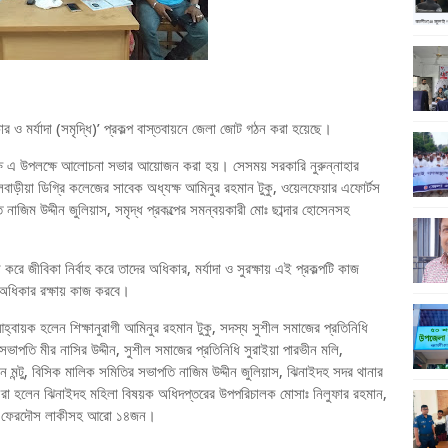
কার ও মর্যাদা (সমৃদ্ধি)’ প্রকল্প বাস্তবায়নে জেলা জোট গঠন করা হয়েছে।
্ষে এ উপলক্ষে আলোচনা সভার আয়োজন করা হয়। সেসময় সরকারি নুরুন্নাহার
াড়ীয়া ডিগ্রি কলেজের সাবেক অধ্যক্ষ আমিনুর রহমান টুকু, ওয়েলফেয়ার এফোর্টস
াজিম উদ্দীন জুলিয়াস, সমৃদ্ধ প্রকল্পের সমন্বয়কারী মোঃ ছাব্দার হোসেনসহ
 করে জীবিকা নির্বাহ করে তাদের অধিকার, মর্যাদা ও সুরক্ষায় এই প্রকল্পটি কাজ
অধিকার রক্ষায় কাজ করবে।
বায়ক হলেন শিক্ষানুরাগী আমিনুর রহমান টুকু, সদস্য সুশীল সমাজের প্রতিনিধি
াপতি মীর নাসির উদ্দীন, সুশীল সমাজের প্রতিনিধি সুরাইয়া পারভীন মলি,
ন্টু, বিসিক মালিক সমিতির সভাপতি নাজিম উদ্দীন জুলিয়াস, ঝিনাইদহ সদর থানার
দস্যরা হলেন ঝিনাইদহ মহিলা বিষয়ক অধিদপ্তরের উপপরিচালক মোসাঃ নিলুফার রহমান,
াতুল ফেরদৌস লাকীসহ আরো ১৪জন।