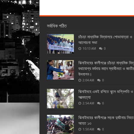
সর্বাধিক পঠিত
চাঁচড়া মাধ্যমিক বিদ্যালয়ে শোভাযাত্রা ও
আলোচনা সভা
10:13 AM
0
ঝিনাইদহের কালীগঞ্জে চাঁচড়া মাধ্যমিক বিদ
যথাযোগ্য মর্যদায় মহান স্বাধীনতা ও জাতী
উদযাপন।
2:04 AM
0
ঝিনাইদহে একই রশিতে ঝুলে ভগ্নিপতি ও 
আত্মহত্যা
2:54 AM
0
ঝিনাইদহের কালীগঞ্জে সড়ক দুর্ঘটনায় নিহ
আহত ১৩
1:50 AM
0