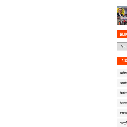
BLO
TAG
অর্থনীত
কোটচাঁদ
ঝিনাই
টেকনো
মতামত
সংস্কৃত