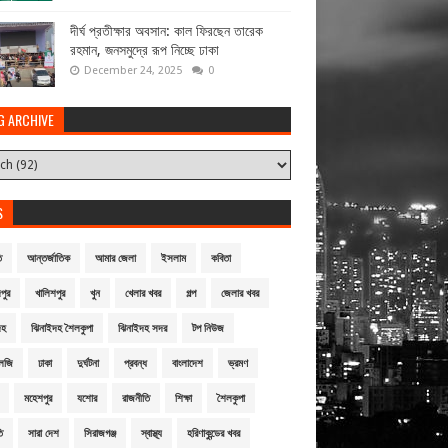
দীর্ঘ প্রতীক্ষার অবসান: কাল ফিরছেন তারেক
রহমান, জনসমুদ্রে রূপ নিচ্ছে ঢাকা
December 24, 2025
0
G ARCHIVE
S
ি
আন্তর্জাতিক
আমার জেলা
ইসলাম
কবিতা
পুর
খালিশপুর
খুন
খেলার খবর
গল্প
জেলার খবর
দহ
ঝিনাইদহ শৈলকুপা
ঝিনাইদহ সদর
টপ নিউজ
লজি
ঢাকা
দুর্ঘটনা
প্রবন্ধ
বাংলাদেশ
ভ্রমণ
মহেশপুর
যশোর
রাজনীতি
শিক্ষা
শৈলকুপা
ি
সারা দেশ
সিরাজগঞ্জ
স্বাস্থ্য
হরিণাকুন্ডের খবর