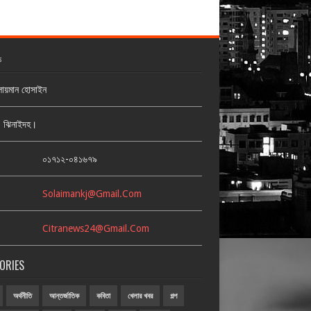
ক
লায়মান হোসাইন
জ, ঝিনাইদহ।
:
০১৭১২-০৪১৬৭৯
Solaimankj@gmail.com
Citranews24@gmail.com
ORIES
অর্থনীতি
আন্তর্জাতিক
কবিতা
খেলার খবর
গল্প