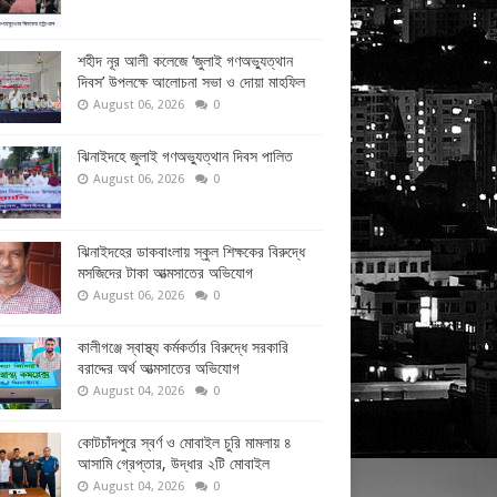
শহীদ নূর আলী কলেজে ‘জুলাই গণঅভ্যুত্থান
দিবস’ উপলক্ষে আলোচনা সভা ও দোয়া মাহফিল
August 06, 2026
0
ঝিনাইদহে জুলাই গণঅভ্যুত্থান দিবস পালিত
August 06, 2026
0
ঝিনাইদহের ডাকবাংলায় স্কুল শিক্ষকের বিরুদ্ধে
মসজিদের টাকা আত্মসাতের অভিযোগ
August 06, 2026
0
কালীগঞ্জে স্বাস্থ্য কর্মকর্তার বিরুদ্ধে সরকারি
বরাদ্দের অর্থ আত্মসাতের অভিযোগ
August 04, 2026
0
কোটচাঁদপুরে স্বর্ণ ও মোবাইল চুরি মামলায় ৪
আসামি গ্রেপ্তার, উদ্ধার ২টি মোবাইল
August 04, 2026
0