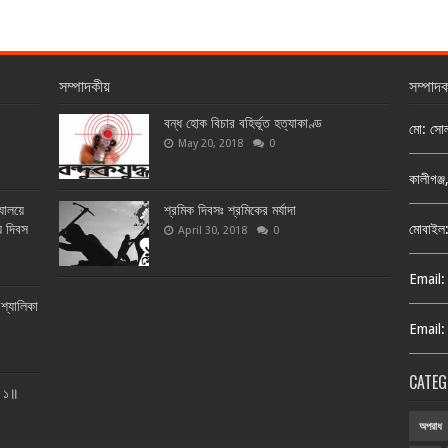
সম্পাদকীয়
সম্পাদ
বন্ধ হোক বিচার বহির্ভূত হত্যাকাণ্ড
মো: সো
May 20, 2018
0
কালীগঞ্
্যালয়ে
শ্রমিক দিবসঃ শ্রমিকের মর্যাদা
য় দিবস
মোবাইল
April 30, 2018
0
Email:
শ্যালিকা
Email:
CATEG
ত ১॥
অপরাধ