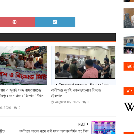
FAC
WIKI
ায় ও জুলাই সনদ বাস্তবায়নের
কালীগঞ্জে জুলাই গণঅভ্যুত্থান দিবসের
ঁদপুরে জামায়াতের বিক্ষোভ মিছিল
হট্রগোল
August 06, 2026
0
6, 2026
0
NEXT
্ঠিত
কালীগঞ্জে আখের সাথে সাথী ফসল চাষাবাদ শীর্ষক মাঠ দিবস