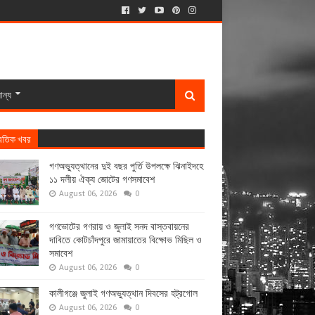
ান্য
্রতিক খবর
গণঅভ্যুত্থানের দুই বছর পুর্তি উপলক্ষে ঝিনাইদহে
১১ দলীয় ঐক্য জোটের গণসমাবেশ
August 06, 2026
0
গণভোটের গণরায় ও জুলাই সনদ বাস্তবায়নের
দাবিতে কোটচাঁদপুরে জামায়াতের বিক্ষোভ মিছিল ও
সমাবেশ
August 06, 2026
0
কালীগঞ্জে জুলাই গণঅভ্যুত্থান দিবসের হট্রগোল
August 06, 2026
0