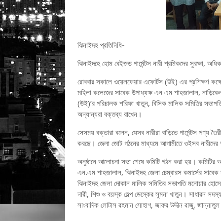
ঝিনাইদহ প্রতিনিধি-
ঝিনাইদহে হোম বেইজড গার্মেন্টস নারী শ্রমিকদের সুরক্ষা, অধি
রোববার সকালে ওয়েলফেয়ার এফোর্টস (উই) এর প্রশিক্ষণ কক
মহিলা কলেজের সাবেক উপাধ্যক্ষ এন এম শাহজালাল, নাড়িকেলব
(উই)’র পরিচালক শরিফা খাতুন, বিসিক মালিক সমিতির সভাপতি ন
অন্যান্যরা বক্তব্য রাখেন।
সেসময় বক্তারা বলেন, যেসব নারীরা বাড়িতে গার্মেন্টস পণ্য তৈরী
করছে। জেলা জোট গঠনের মাধ্যমে আগামীতে ওইসব নারীদের 
অনুষ্ঠানে আলোচনা সভা শেষে কমিটি গঠন করা হয়। কমিটির আহ্
এন.এম শাহজালাল, ঝিনাইদহ জেলা চেম্বারস কমার্সের সাবেক সভ
ঝিনাইদহ জেলা দোকান মালিক সমিতির সভাপতি মনোয়ার হোসেন ম
নারী, শিশু ও বয়স্ক হেল্প ডেস্কের সুমনা খাতুন। সাধারন স
সাংবাদিক লোটাস রহমান সোহাগ, জাফর উদ্দীন রাজু, জান্ন