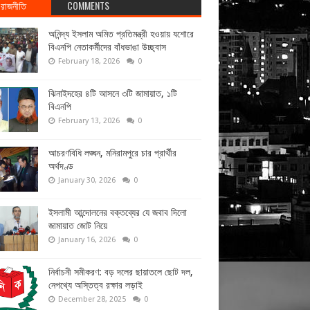
রাজনীতি
COMMENTS
অনিন্দ্য ইসলাম অমিত প্রতিমন্ত্রী হওয়ায় যশোরে
বিএনপি নেতাকর্মীদের বাঁধভাঙা উচ্ছ্বাস
February 18, 2026
0
ঝিনাইদহের ৪টি আসনে ৩টি জামায়াত, ১টি
বিএনপি
February 13, 2026
0
আচরণবিধি লঙ্ঘন, মনিরামপুরে চার প্রার্থীর
অর্থদণ্ড
January 30, 2026
0
ইসলামী আন্দোলনের বক্তব্যের যে জবাব দিলো
জামায়াত জোট নিয়ে
January 16, 2026
0
নির্বাচনী সমীকরণ: বড় দলের ছায়াতলে ছোট দল,
নেপথ্যে অস্তিত্ব রক্ষার লড়াই
December 28, 2025
0