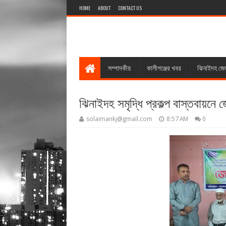
HOME
ABOUT
CONTACT US
সম্পাদকীয়
কালীগঞ্জের খবর
ঝিনাইদহ জে
ঝিনাইদহ সমৃদ্ধি প্রকল্প বাস্তবায়নে
solaimankj@gmail.com
8:57 AM
0