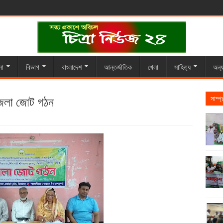
লা
বিভাগ
বাংলাদেশ
আন্তর্জাতিক
খেলা
সাহিত্য
অন্য
 জেলা জোট গঠন
সাম্প