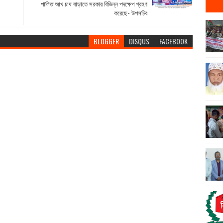
পালিত আখ চাষ বাড়াতে সরকার বিভিন্ন পদক্ষেপ গ্রহণ
করেছে- উপসচিব
BLOGGER
DISQUS
FACEBOOK