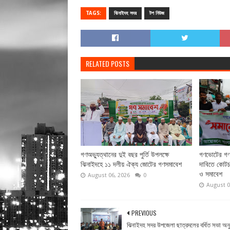
TAGS:
ঝিনাইদহ সদর
টপ নিউজ
RELATED POSTS
গণঅভ্যুত্থানের দুই বছর পুর্তি উপলক্ষে
গণভোটের গণর
ঝিনাইদহে ১১ দলীয় ঐক্য জোটের গণসমাবেশ
দাবিতে কোটচা
ও সমাবেশ
August 06, 2026
0
August 0
PREVIOUS
ঝিনাইদহ সদর উপজেলা ছাত্রদলের বর্ধিত সভা অনুষ