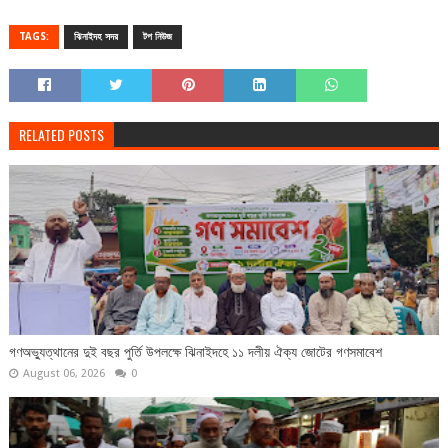
TAGS:
ঝিনাইদহ সদর
টপ নিউজ
RELATED POSTS
গণঅভ্যুত্থানের দুই বছর পুর্তি উপলক্ষে ঝিনাইদহে ১১ দলীয় ঐক্য জোটের গণসমাবেশ
August 06, 2026
0