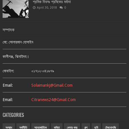
শ্রমিক দিবসঃ শ্রমিকের মর্যাদা
April 30, 2018
0
সম্পাদক
মো: সোলায়মান হোসাইন
কালীগঞ্জ, ঝিনাইদহ।
মোবাইল:
০১৭১২-০৪১৬৭৯
Email:
Solaimankj@gmail.com
Email:
Citranews24@gmail.com
CATEGORIES
অপরাধ
অর্থনীতি
আন্তর্জাতিক
কবিতা
খেলার খবর
গল্প
ছবি
টেকনোলজি