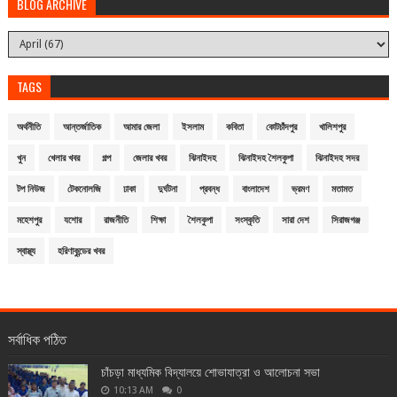
BLOG ARCHIVE
TAGS
অর্থনীতি
আন্তর্জাতিক
আমার জেলা
ইসলাম
কবিতা
কোটচাঁদপুর
খালিশপুর
খুন
খেলার খবর
গল্প
জেলার খবর
ঝিনাইদহ
ঝিনাইদহ শৈলকুপা
ঝিনাইদহ সদর
টপ নিউজ
টেকনোলজি
ঢাকা
দুর্ঘটনা
প্রবন্ধ
বাংলাদেশ
ভ্রমণ
মতামত
মহেশপুর
যশোর
রাজনীতি
শিক্ষা
শৈলকুপা
সংস্কৃতি
সারা দেশ
সিরাজগঞ্জ
স্বাস্থ্য
হরিণাকুন্ডের খবর
সর্বাধিক পঠিত
চাঁচড়া মাধ্যমিক বিদ্যালয়ে শোভাযাত্রা ও আলোচনা সভা
10:13 AM
0