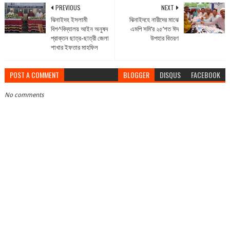
PREVIOUS
NEXT
ঝিনাইদহ ইসলামী
ঝিনাইদহে নারীদের মাঝে
বিশ^বিদ্যালয় আইন অনুষদ
এমপি সমি’র ২৫’শত ঈদ
প্রাক্তন ছাত্র-ছাত্রী জেলা
উপহার বিতরণ
শাখার ইফতার মাহফিল
POST A COMMENT
BLOGGER
DISQUS
FACEBOOK
No comments