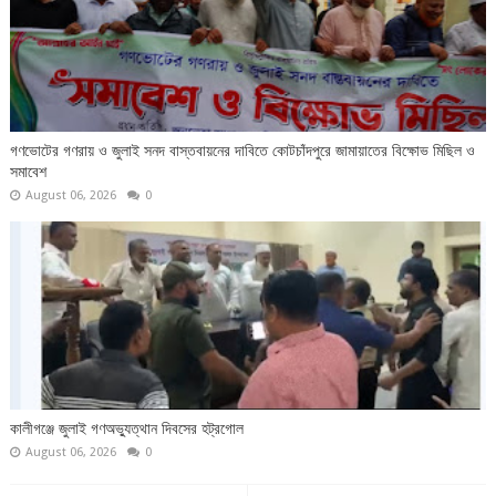
গণভোটের গণরায় ও জুলাই সনদ বাস্তবায়নের দাবিতে কোটচাঁদপুরে জামায়াতের বিক্ষোভ মিছিল ও
সমাবেশ
August 06, 2026
0
কালীগঞ্জে জুলাই গণঅভ্যুত্থান দিবসের হট্রগোল
August 06, 2026
0