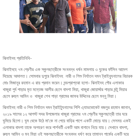
ঝিনাইদহ প্রতিনিধি-
ঝিনাইদহে ৭ম শ্রেণীর এক স্কুলছাত্রীকে সংঘবন্ধ ধর্ষন মামলায় ৩ যুকের ফাঁসিন আদেশ
দিয়েছে আদালত। সোমবার দুপুরে ঝিনাইদহ নারী ও শিশু নির্যাতন দমন ট্রাইব্যুনালের বিচারক
মোঃ মিজানুর রহমান এ রায় প্রদান করেন। দন্ডপ্রাপ্তরা হলো- ঝিনাইদহ পৌর এলাকার
খাজুরা পুর্ব পাড়ার মৃত মন্তেজ আলীর ছেলে বাদশা মিয়া, খাজুরা জোয়ার্দ্দার পাড়ার মন্টু মিয়ার
ছেলে রুহুল আমিন ও খাজুরা শেখ পাড়া গ্রামের জাফর উদ্দিনের ছেলে মন্নু মিয়া।
ঝিনাইদহ নারী ও শিশু নির্যাতন দমন ট্রাইট্যুনালের পিপি এ্যাডভোকেট বজলুর রহমান জানান,
২০১৯ সালের ১২ আগস্ট সদর উপজেলার খাজুরা গ্রামের ৭ম শ্রেণীর স্কুলছাত্রী তার ঘরে
ঘুমিয়ে ছিলো। ঘুম থেকে উঠে মা’কে না পেয়ে বাড়ির পাশে একটি মোড়ে যায়। সেসময় একই
এলাকার বাদশা তাকে অপহরণ করে পার্শবর্তী একটি আম বাগানে নিয়ে যায়। সেখানে বাদশা,
রুহুল আমিন ও মনু মিয়া ওই স্কুলছাত্রীকে সংঘবদ্ধ ধর্ষণ করে তামান্ন পার্কের একটি ঘরে