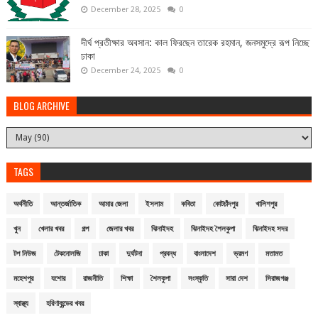
December 28, 2025
0
দীর্ঘ প্রতীক্ষার অবসান: কাল ফিরছেন তারেক রহমান, জনসমুদ্রে রূপ নিচ্ছে
ঢাকা
December 24, 2025
0
BLOG ARCHIVE
TAGS
অর্থনীতি
আন্তর্জাতিক
আমার জেলা
ইসলাম
কবিতা
কোটচাঁদপুর
খালিশপুর
খুন
খেলার খবর
গল্প
জেলার খবর
ঝিনাইদহ
ঝিনাইদহ শৈলকুপা
ঝিনাইদহ সদর
টপ নিউজ
টেকনোলজি
ঢাকা
দুর্ঘটনা
প্রবন্ধ
বাংলাদেশ
ভ্রমণ
মতামত
মহেশপুর
যশোর
রাজনীতি
শিক্ষা
শৈলকুপা
সংস্কৃতি
সারা দেশ
সিরাজগঞ্জ
স্বাস্থ্য
হরিণাকুন্ডের খবর