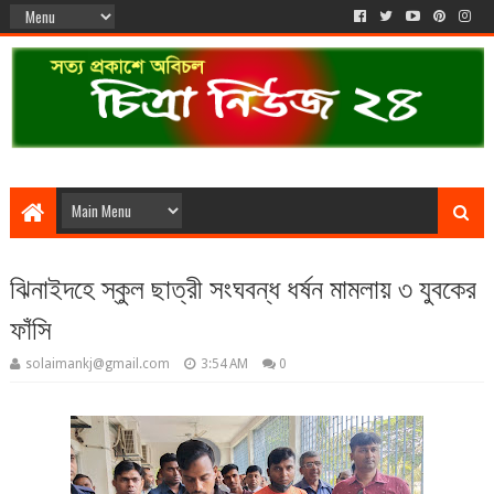
ঝিনাইদহে স্কুল ছাত্রী সংঘবন্ধ ধর্ষন মামলায় ৩ যুবকের
ফাঁসি
solaimankj@gmail.com
3:54 AM
0