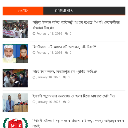
রাজনীতি
COMMENTS
অনিন্দ্য ইসলাম অমিত প্রতিমন্ত্রী হওয়ায় যশোরে বিএনপি নেতাকর্মীদের
বাঁধভাঙা উচ্ছ্বাস
February 18, 2026
0
ঝিনাইদহের ৪টি আসনে ৩টি জামায়াত, ১টি বিএনপি
February 13, 2026
0
আচরণবিধি লঙ্ঘন, মনিরামপুরে চার প্রার্থীর অর্থদণ্ড
January 30, 2026
0
ইসলামী আন্দোলনের বক্তব্যের যে জবাব দিলো জামায়াত জোট নিয়ে
January 16, 2026
0
নির্বাচনী সমীকরণ: বড় দলের ছায়াতলে ছোট দল, নেপথ্যে অস্তিত্ব রক্ষার
লড়াই