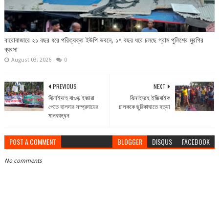
বারোবাজারে ২১ বছর ধরে পরিত্যক্ত ইউপি ভবনে, ১৭ বছর ধরে চলছে গ্রাম পুলিশের মুরগির
ব্যবসা
August 03, 2026
0
PREVIOUS
NEXT
ঝিনাইদহে বাওড় ইজারা
ঝিনাইদহে ইজিবাইক
পেতে হালদার সম্প্রদায়ের
চালককে ছুরিকাঘাতে হত্যা
মানববন্ধন
POST A COMMENT
BLOGGER
DISQUS
FACEBOOK
No comments