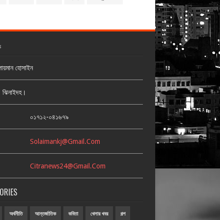
ক
লায়মান হোসাইন
জ, ঝিনাইদহ।
:
০১৭১২-০৪১৬৭৯
Solaimankj@gmail.com
Citranews24@gmail.com
ORIES
অর্থনীতি
আন্তর্জাতিক
কবিতা
খেলার খবর
গল্প