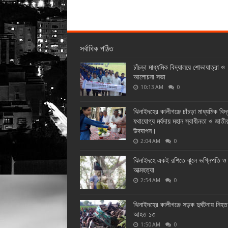
সর্বাধিক পঠিত
চাঁচড়া মাধ্যমিক বিদ্যালয়ে শোভাযাত্রা ও
আলোচনা সভা
10:13 AM
0
ঝিনাইদহের কালীগঞ্জে চাঁচড়া মাধ্যমিক বিদ
যথাযোগ্য মর্যদায় মহান স্বাধীনতা ও জাতী
উদযাপন।
2:04 AM
0
ঝিনাইদহে একই রশিতে ঝুলে ভগ্নিপতি ও 
আত্মহত্যা
2:54 AM
0
ঝিনাইদহের কালীগঞ্জে সড়ক দুর্ঘটনায় নিহ
আহত ১৩
1:50 AM
0