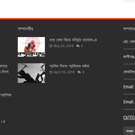
সম্পাদকীয়
সম্পাদ
বন্ধ হোক বিচার বহির্ভূত হত্যাকাণ্ড
মো: সো
May 20, 2018
0
কালীগঞ্
্যালয়ে
শ্রমিক দিবসঃ শ্রমিকের মর্যাদা
য় দিবস
মোবাইল
April 30, 2018
0
Email:
শ্যালিকা
Email:
CATEG
ত ১॥
অপরাধ