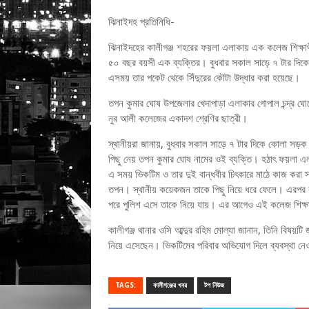
ঝিনাইদহ প্রতিনিধি-
ঝিনাইদহের কালীগঞ্জ শহরের ফয়লা এলাকায় এক কলেজ শিক্ষার্থী
৫০ বছর বয়সী এক ব্যক্তির। বুধবার সকাল সাড়ে ৭ টার দিকে
এসময় তার পকেট থেকে সিঁদুরের কৌটা উদ্ধার করা হয়েছে।
তপন কুমার ঘোষ উপজেলার খেদাপাড়া এলাকার গোপাল চন্দ্র ঘো
নুর আলী কলেজের একাদশ শ্রেণির ছাত্রী।
স্থানীয়রা জানায়, বুধবার সকাল সাড়ে ৭ টার দিকে কোলা সড়ক 
পিছু নেয় তপন কুমার ঘোষ নামের ওই ব্যক্তি। হঠাৎ ফয়লা এ
এ সময় ভিকটিম ও তার দুই বান্ধবীর চিৎকারে মাঠে কাজ করা স্থ
তপন। স্থানীয় কয়েকজন তাকে পিছু নিয়ে ধরে ফেলে। এরপর কল
পরে পুলিশ এসে তাকে নিয়ে যায়। এর আগেও এই কলেজ শিক্ষা
কালীগঞ্জ থানার ওসি আব্দুর রহিম মোল্যা জানান, তিনি বিষয়ট
নিয়ে এসেছেন। ভিকটিমের পরিবার অভিযোগ দিলে ব্যবস্থা নে
TAGS:
কালীগঞ্জের খবর
টপ নিউজ