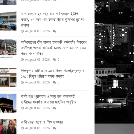
বারোবাজারে ২১ বছর ধরে পরিত্যক্ত ইউপি
ভবনে, ১৭ বছর ধরে চলছে গ্রাম পুলিশের মুরগির
ব্যবসা
August 03, 2026
0
অভিযোগের তীর বাজার তদারকী কর্মকর্তার বিরুদ্ধে
কালীগঞ্জ শহরের সর্বত্রই চলছে রোগাক্রান্ত বকন
গরুর মাংস বিক্রি
August 03, 2026
0
শৈলকুপায় আট মাসে ১০২ মাদক মামলা,গ্রেপ্তার
১৭১; বিপুল পরিমাণ মাদক উদ্ধার
August 02, 2026
0
কালীগঞ্জে প্রাক্তন ও সদ্য হজ পালনকারী
হাজীদের সংবর্ধনা ও দোয়া মাহফিল অনুষ্ঠিত
August 02, 2026
0
বাড়ী ফেরা হলো না শিশু হাফসার
August 01, 2026
0