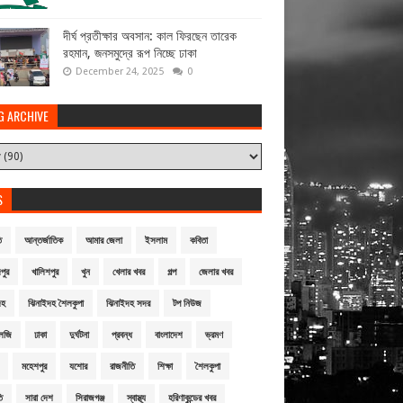
দীর্ঘ প্রতীক্ষার অবসান: কাল ফিরছেন তারেক
রহমান, জনসমুদ্রে রূপ নিচ্ছে ঢাকা
December 24, 2025
0
G ARCHIVE
S
ি
আন্তর্জাতিক
আমার জেলা
ইসলাম
কবিতা
পুর
খালিশপুর
খুন
খেলার খবর
গল্প
জেলার খবর
দহ
ঝিনাইদহ শৈলকুপা
ঝিনাইদহ সদর
টপ নিউজ
লজি
ঢাকা
দুর্ঘটনা
প্রবন্ধ
বাংলাদেশ
ভ্রমণ
মহেশপুর
যশোর
রাজনীতি
শিক্ষা
শৈলকুপা
ি
সারা দেশ
সিরাজগঞ্জ
স্বাস্থ্য
হরিণাকুন্ডের খবর