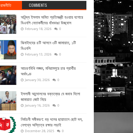
রাজনীতি
COMMENTS
অনিন্দ্য ইসলাম অমিত প্রতিমন্ত্রী হওয়ায় যশোরে
বিএনপি নেতাকর্মীদের বাঁধভাঙা উচ্ছ্বাস
February 18, 2026
0
ঝিনাইদহের ৪টি আসনে ৩টি জামায়াত, ১টি
বিএনপি
February 13, 2026
0
আচরণবিধি লঙ্ঘন, মনিরামপুরে চার প্রার্থীর
অর্থদণ্ড
January 30, 2026
0
ইসলামী আন্দোলনের বক্তব্যের যে জবাব দিলো
জামায়াত জোট নিয়ে
January 16, 2026
0
নির্বাচনী সমীকরণ: বড় দলের ছায়াতলে ছোট দল,
নেপথ্যে অস্তিত্ব রক্ষার লড়াই
December 28, 2025
0