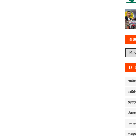
BLO
TAG
অর্থনীত
কোটচাঁদ
ঝিনাই
টেকনো
মতামত
সংস্কৃত