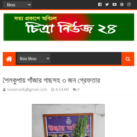
শৈলকুপায় গাঁজার গাছসহ ৩ জন গ্রেফতার
solaimankj@gmail.com
6:54 AM
0