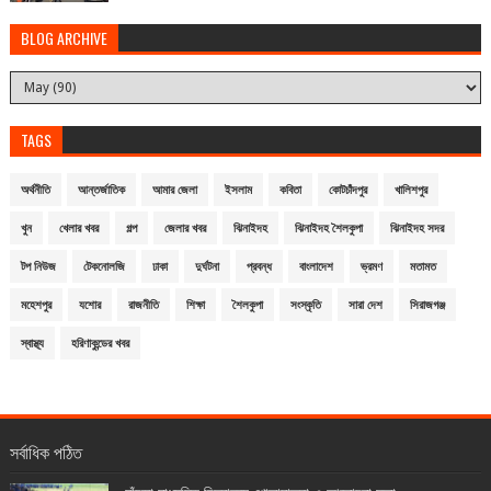
BLOG ARCHIVE
TAGS
অর্থনীতি
আন্তর্জাতিক
আমার জেলা
ইসলাম
কবিতা
কোটচাঁদপুর
খালিশপুর
খুন
খেলার খবর
গল্প
জেলার খবর
ঝিনাইদহ
ঝিনাইদহ শৈলকুপা
ঝিনাইদহ সদর
টপ নিউজ
টেকনোলজি
ঢাকা
দুর্ঘটনা
প্রবন্ধ
বাংলাদেশ
ভ্রমণ
মতামত
মহেশপুর
যশোর
রাজনীতি
শিক্ষা
শৈলকুপা
সংস্কৃতি
সারা দেশ
সিরাজগঞ্জ
স্বাস্থ্য
হরিণাকুন্ডের খবর
সর্বাধিক পঠিত