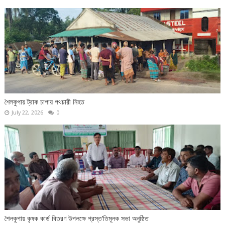
শৈলকুপায় ট্রাক চাপায় পথচারী নিহত
July 22, 2026
0
শৈলকুপায় কৃষক কার্ড বিতরণ উপলক্ষে প্রস্ত‘তিমূলক সভা অনুষ্ঠিত