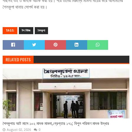
গাছসহ ওই ৩ জনকে আটক করা হয়। পরে তাদের বিরুদ্ধে মামলা দায়ের করে আসামীদের
শৈলকুপা থানায় সোপর্দ করা হয়।
TAGS:
টপ নিউজ
শৈলকুপা
RELATED POSTS
শৈলকুপায় আট মাসে ১০২ মাদক মামলা,গ্রেপ্তার ১৭১; বিপুল পরিমাণ মাদক উদ্ধার
August 02, 2026
0