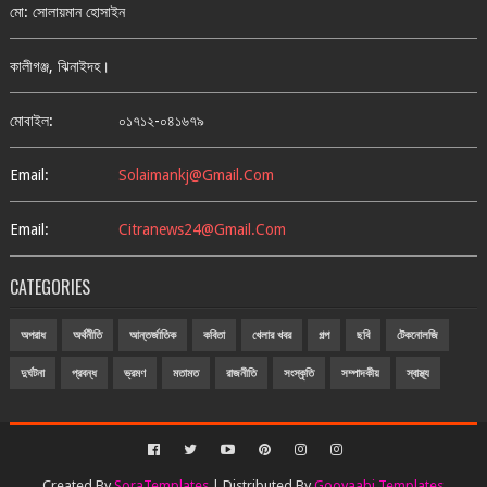
মো: সোলায়মান হোসাইন
কালীগঞ্জ, ঝিনাইদহ।
মোবাইল:
০১৭১২-০৪১৬৭৯
Email:
Solaimankj@gmail.com
Email:
Citranews24@gmail.com
CATEGORIES
অপরাধ
অর্থনীতি
আন্তর্জাতিক
কবিতা
খেলার খবর
গল্প
ছবি
টেকনোলজি
দুর্ঘটনা
প্রবন্ধ
ভ্রমণ
মতামত
রাজনীতি
সংস্কৃতি
সম্পাদকীয়
স্বাস্থ্য
Created By
SoraTemplates
| Distributed By
Gooyaabi Templates