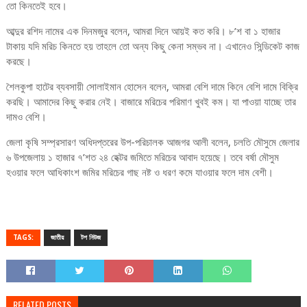
তো কিনতেই হবে।
আব্দুর রশিদ নামের এক দিনমজুর বলেন, আমরা দিনে আয়ই কত করি। ৮’শ বা ১ হাজার
টাকায় যদি মরিচ কিনতে হয় তাহলে তো অন্য কিছু কেনা সম্ভব না। এখানেও সিন্ডিকেট কাজ
করছে।
শৈলকুপা হাটের ব্যবসায়ী সোলাইমান হোসেন বলেন, আমরা বেশি দামে কিনে বেশি দামে বিক্রি
করছি। আমাদের কিছু করার নেই। বাজারে মরিচের পরিমাণ খুবই কম। যা পাওয়া যাচ্ছে তার
দামও বেশি।
জেলা কৃষি সম্প্রসারণ অধিদপ্তরের উপ-পরিচালক আজগর আলী বলেন, চলতি মৌসুমে জেলার
৬ উপজেলায় ১ হাজার ৭’শত ২৪ হেক্টর জমিতে মরিচের আবাদ হয়েছে। তবে বর্ষা মৌসুম
হওয়ার ফলে আধিকাংশ জমির মরিচের গাছ নষ্ট ও ধরণ কমে যাওয়ার ফলে দাম বেশী।
TAGS:
জাতীয়
টপ নিউজ
RELATED POSTS