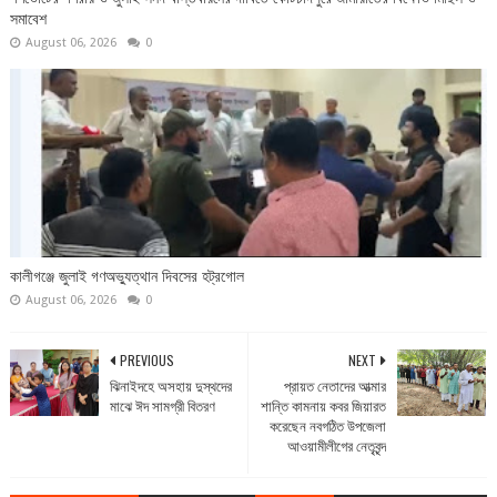
সমাবেশ
August 06, 2026
0
কালীগঞ্জে জুলাই গণঅভ্যুত্থান দিবসের হট্রগোল
August 06, 2026
0
PREVIOUS
NEXT
ঝিনাইদহে অসহায় দুস্থদের
প্রায়ত নেতাদের আত্মার
মাঝে ঈদ সামগ্রী বিতরণ
শান্তি কামনায় কবর জিয়ারত
করেছেন নবগঠিত উপজেলা
আওয়ামীলীগের নেতৃবৃন্দ