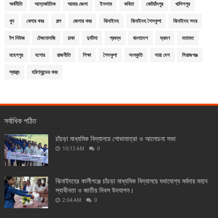
অর্থনীতি
আন্তর্জাতিক
আমার জেলা
ইসলাম
কবিতা
কোটচাঁদপুর
খালিশপুর
খুন
খেলার খবর
গল্প
জেলার খবর
ঝিনাইদহ
ঝিনাইদহ শৈলকুপা
ঝিনাইদহ সদর
টপ নিউজ
টেকনোলজি
ঢাকা
দুর্ঘটনা
প্রবন্ধ
বাংলাদেশ
ভ্রমণ
মতামত
মহেশপুর
যশোর
রাজনীতি
শিক্ষা
শৈলকুপা
সংস্কৃতি
সারা দেশ
সিরাজগঞ্জ
স্বাস্থ্য
হরিণাকুন্ডের খবর
সর্বাধিক পঠিত
চাঁচড়া মাধ্যমিক বিদ্যালয়ে শোভাযাত্রা ও আলোচনা সভা
10:13 AM
0
ঝিনাইদহের কালীগঞ্জে চাঁচড়া মাধ্যমিক বিদ্যালয়ে যথাযোগ্য মর্যদায় মহান
স্বাধীনতা ও জাতীয় দিবস উদযাপন।
2:04 AM
0