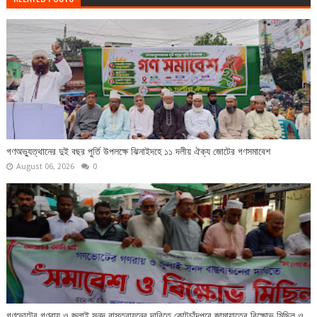
গণঅভ্যুত্থানের দুই বছর পুর্তি উপলক্ষে ঝিনাইদহে ১১ দলীয় ঐক্য জোটের গণসমাবেশ
August 06, 2026
0
গণভোটের গণরায় ও জুলাই সনদ বাস্তবায়নের দাবিতে কোটচাঁদপুরে জামায়াতের বিক্ষোভ মিছিল ও