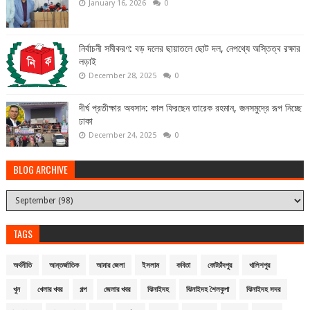
January 16, 2026
0
নির্বাচনী সমীকরণ: বড় দলের ছায়াতলে ছোট দল, নেপথ্যে অস্তিত্ব রক্ষার
লড়াই
December 28, 2025
0
দীর্ঘ প্রতীক্ষার অবসান: কাল ফিরছেন তারেক রহমান, জনসমুদ্রে রূপ নিচ্ছে
ঢাকা
December 24, 2025
0
BLOG ARCHIVE
TAGS
অর্থনীতি
আন্তর্জাতিক
আমার জেলা
ইসলাম
কবিতা
কোটচাঁদপুর
খালিশপুর
খুন
খেলার খবর
গল্প
জেলার খবর
ঝিনাইদহ
ঝিনাইদহ শৈলকুপা
ঝিনাইদহ সদর