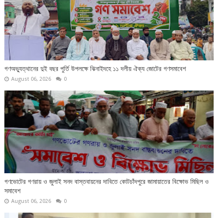
গণঅভ্যুত্থানের দুই বছর পুর্তি উপলক্ষে ঝিনাইদহে ১১ দলীয় ঐক্য জোটের গণসমাবেশ
August 06, 2026
0
গণভোটের গণরায় ও জুলাই সনদ বাস্তবায়নের দাবিতে কোটচাঁদপুরে জামায়াতের বিক্ষোভ মিছিল ও
সমাবেশ
August 06, 2026
0