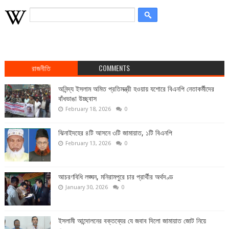
রাজনীতি
COMMENTS
অনিন্দ্য ইসলাম অমিত প্রতিমন্ত্রী হওয়ায় যশোরে বিএনপি নেতাকর্মীদের
বাঁধভাঙা উচ্ছ্বাস
February 18, 2026
0
ঝিনাইদহের ৪টি আসনে ৩টি জামায়াত, ১টি বিএনপি
February 13, 2026
0
আচরণবিধি লঙ্ঘন, মনিরামপুরে চার প্রার্থীর অর্থদণ্ড
January 30, 2026
0
ইসলামী আন্দোলনের বক্তব্যের যে জবাব দিলো জামায়াত জোট নিয়ে