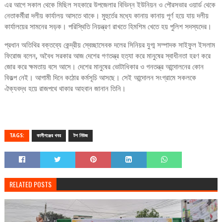
এর আগে সকাল থেকে মিছিল সহকারে উপজেলার বিভিন্ন ইউনিয়ন ও পৌরসভার ওয়ার্ড থেকে
নেতাকর্মীরা দলীয় কার্যালয় আসতে থাকে। মুহুর্তের মধ্যে কানায় কানায় পূর্ণ হয়ে যায় দলীয়
কার্যালয়ের সামনের সড়ক। পরিস্থিতি নিয়ন্ত্রণ রাখতে হিমশিম খেতে হয় পুলিশ সদস্যদের।
প্রধান অতিথির বক্তব্যে কেন্দ্রীয় স্বেচ্ছাসেবক দলের সিনিয়র যুগ্ম সম্পাদক সাইফুল ইসলাম
ফিরোজ বলেন, অবৈধ সরকার আজ দেশের গণতন্ত্র হত্যা করে মানুষের স্বাধীনতা হরণ করে
জোর করে ক্ষমতায় বসে আসে। দেশের মানুষের ভোটাধিকার ও গনতন্ত্র আন্দোলনের কোন
বিকল্প নেই। আগামী দিনে কঠোর কর্মসূচি আসছে। সেই আন্দোলন সংগ্রামে সকলকে
ঐক্যবদ্ধ হয়ে রাজপথে থাকার আহবান জানান তিনি।
TAGS:
কালীগঞ্জের খবর
টপ নিউজ
RELATED POSTS