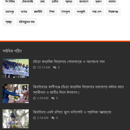
টপ নিউজ
টেকনোলজি
ঢাকা
দুর্ঘটনা
প্রবন্ধ
বাংলাদেশ
ভ্রমণ
মতামত
মহেশপুর
যশোর
রাজনীতি
শিক্ষা
শৈলকুপা
সংস্কৃতি
সারা দেশ
সিরাজগঞ্জ
স্বাস্থ্য
হরিণাকুন্ডের খবর
সর্বাধিক পঠিত
চাঁচড়া মাধ্যমিক বিদ্যালয়ে শোভাযাত্রা ও আলোচনা সভা
10:13 AM
0
ঝিনাইদহের কালীগঞ্জে চাঁচড়া মাধ্যমিক বিদ্যালয়ে যথাযোগ্য মর্যদায় মহান
স্বাধীনতা ও জাতীয় দিবস উদযাপন।
2:04 AM
0
ঝিনাইদহে একই রশিতে ঝুলে ভগ্নিপতি ও শ্যালিকা আত্মহত্যা
2:54 AM
0