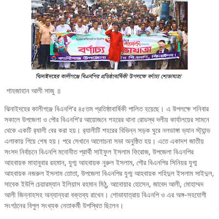
শাহজাহান আলী সাজু ॥
ঝিনাইদহের কালীগঞ্জে বিএনপি’র ৪৫তম প্রতিষ্ঠাবার্ষিকী পালিত হয়েছে। এ উপলক্ষে শনিবার
সকালে উপজেলা ও পৌর বিএনপি’র আয়োজনে শহরের থানা রোডস্থ দলীয় কার্যালয়ের সামনে
থেকে একটি র‌্যালী বের করা হয়। র‌্যালীটি শহরের বিভিন্ন সড়ক ঘুরে নলডাঙ্গা ভ্যান স্ট্যান্ড
এলাকায় গিয়ে শেষ হয়। পরে সেখানে আলোচনা সভা অনুষ্ঠিত হয়। এতে একাদশ জাতীয়
সংসদ নির্বাচনে বিএনপি মনোনীত প্রার্থী সাইফুল ইসলাম ফিরোজ, উপজেলা বিএনপির
আহবায়ক মাহাবুবার রহমান, যুগ্ম আহবায়ক নুরুল ইসলাম, পৌর বিএনপির সিনিয়র যুগ্ম
আহবায়ক নজরুল ইসলাম তোতা, উপজেলা বিএনপির যুগ্ম আহবায়ক শহিদুল ইসলাম সাইদুল,
সাবেক ইউপি চেয়ারম্যান ইলিয়াস রহমান মিঠু, আনোয়ার হোসেন, জাবেদ আলী, মোহাম্মদ
আলী জিন্নাহসহ অন্যান্যরা বক্তব্য রাখেন। শোভাযাত্রায় বিএনপি ও এর অঙ্গ-সহযোগী
সংগঠনের বিপুল সংখ্যক নেতাকর্মী উপস্থিত ছিলেন।