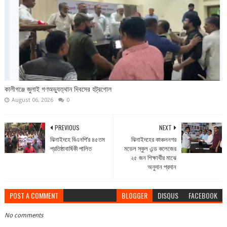
কালীগঞ্জে জুলাই গণঅভ্যুত্থান দিবসের হট্রগোল
August 06, 2026
0
PREVIOUS
NEXT
ঝিনাইদহে বিএনপি’র ৪৫তম
ঝিনাইদহের কাঞ্চননগর
প্রতিষ্ঠাবার্ষিকী পালিত
মডেল স্কুল এন্ড কলেজের
২৫ জন শিক্ষার্থীর মাঝে
অনুদান প্রদান
POST A COMMENT
BLOGGER
DISQUS
FACEBOOK
No comments