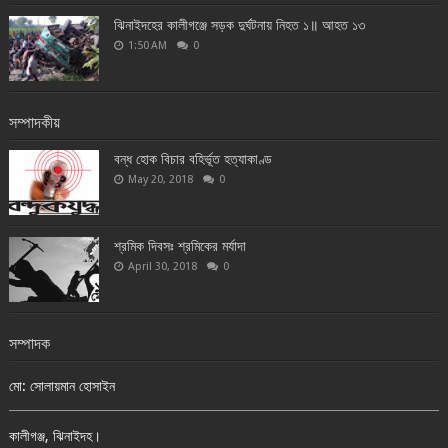
ঝিনাইদহের কালীগঞ্জে সড়ক দুর্ঘটনায় নিহত ১॥ আহত ১৩
1:50 AM
0
সম্পাদকীয়
বন্ধ হোক বিচার বহির্ভূত হত্যাকাণ্ড
May 20, 2018
0
শ্রমিক দিবসঃ শ্রমিকের মর্যাদা
April 30, 2018
0
সম্পাদক
মো: সোলায়মান হোসাইন
কালীগঞ্জ, ঝিনাইদহ।