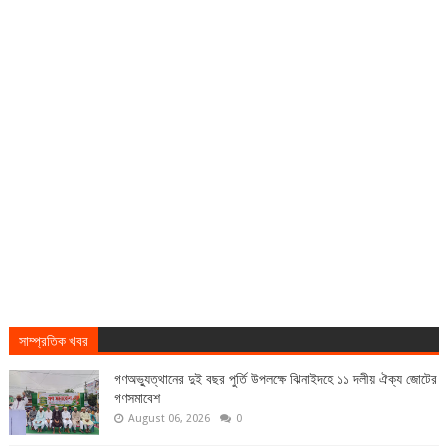
সাম্প্রতিক খবর
গণঅভ্যুত্থানের দুই বছর পুর্তি উপলক্ষে ঝিনাইদহে ১১ দলীয় ঐক্য জোটের
গণসমাবেশ
August 06, 2026
0