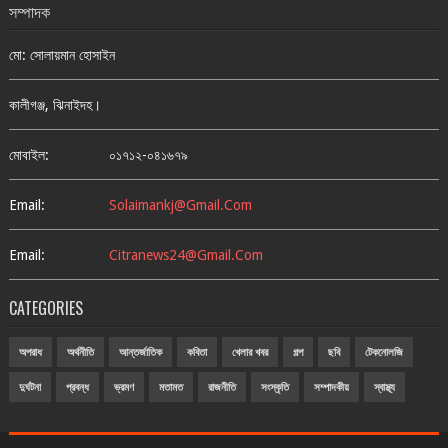
সম্পাদক
মো: সোলায়মান হোসাইন
কালীগঞ্জ, ঝিনাইদহ।
মোবাইল:
০১৭১২-০৪১৬৭৯
Email:
Solaimankj@gmail.com
Email:
Citranews24@gmail.com
CATEGORIES
অপরাধ
অর্থনীতি
আন্তর্জাতিক
কবিতা
খেলার খবর
গল্প
ছবি
টেকনোলজি
দুর্ঘটনা
প্রবন্ধ
ভ্রমণ
মতামত
রাজনীতি
সংস্কৃতি
সম্পাদকীয়
স্বাস্থ্য