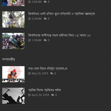
2:04 AM
0
ঝিনাইদহে একই রশিতে ঝুলে ভগ্নিপতি ও শ্যালিকা আত্মহত্যা
2:54 AM
0
ঝিনাইদহের কালীগঞ্জে সড়ক দুর্ঘটনায় নিহত ১॥ আহত ১৩
1:50 AM
0
সম্পাদকীয়
বন্ধ হোক বিচার বহির্ভূত হত্যাকাণ্ড
May 20, 2018
0
শ্রমিক দিবসঃ শ্রমিকের মর্যাদা
April 30, 2018
0