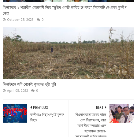
ঝিনাইদহে ২ শতাধীক নেতাকর্মী নিয়ে “মুজিব একটি জাতির রূপকার” সিনেমাটি দেখলেন যুবলীগ
নেতা
October 25, 2023
0
ঝিনাইদহে জমি থেকেই কৃষকের ভূট্টা চুরি
April 05, 2022
0
PREVIOUS
NEXT
কালীগঞ্জে বিদ্যুৎস্পৃষ্টে কৃষক
বিএনপি জামায়াতের কাছে
নিহত
দেশ নিরাপদ নয়, তারা
আগামীতে ক্ষমতায় এলে
হত্যাযজ্ঞ চালাবে-
স্বাস্থ্যমন্ত্রী জাহিদ মালেক