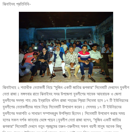
ঝিনাইদহ প্রতিনিধি-
ঝিনাইদহে ২ শতাধীক নেতাকর্মী নিয়ে “মুজিব একটি জাতির রূপকার” সিনেমাটি দেখলেন যুবলীগ
নেতা রাজা। মঙ্গলবার রাতে ঝিনাইদহ সদর উপজেলা যুবলীগের সাবেক আহবায়ক ও জেলা
যুবলীগের সদস্য শাহ মোঃ ইব্রাহিম খলিল রাজা শহরের প্রিয়া সিনেমা হলে ১৭ টি ইউনিয়নের
যুবলীগের নেতাকর্মীদের সাথে নিয়ে সিনেমাটি উপভোগ করেন। সেসময় ১৭ টি ইউনিয়নের
যুবলীগের সভাপতি ও সাধারণ সম্পাদকবৃন্দ উপস্থিত ছিলেন। সিনেমাটি উপভোগ করার সময়
হলের সকল দর্শক কান্নায় ভেঙ্গে পড়েন।যুবলীগ নেতা রাজা বলেন, “মুজিব একটি জাতির
রূপকার” সিনেমাটি দেখলে নতুন প্রজন্মের তরুন-তরুনীসহ সকল বয়সী মানুষ অনেক কিছু