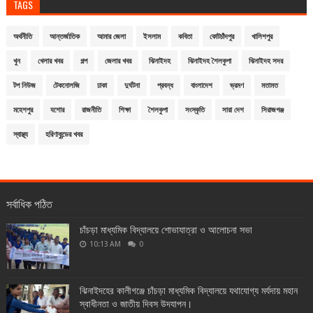
TAGS
অর্থনীতি
আন্তর্জাতিক
আমার জেলা
ইসলাম
কবিতা
কোটচাঁদপুর
খালিশপুর
খুন
খেলার খবর
গল্প
জেলার খবর
ঝিনাইদহ
ঝিনাইদহ শৈলকুপা
ঝিনাইদহ সদর
টপ নিউজ
টেকনোলজি
ঢাকা
দুর্ঘটনা
প্রবন্ধ
বাংলাদেশ
ভ্রমণ
মতামত
মহেশপুর
যশোর
রাজনীতি
শিক্ষা
শৈলকুপা
সংস্কৃতি
সারা দেশ
সিরাজগঞ্জ
স্বাস্থ্য
হরিণাকুন্ডের খবর
সর্বাধিক পঠিত
চাঁচড়া মাধ্যমিক বিদ্যালয়ে শোভাযাত্রা ও আলোচনা সভা
10:13 AM
0
ঝিনাইদহের কালীগঞ্জে চাঁচড়া মাধ্যমিক বিদ্যালয়ে যথাযোগ্য মর্যদায় মহান
স্বাধীনতা ও জাতীয় দিবস উদযাপন।