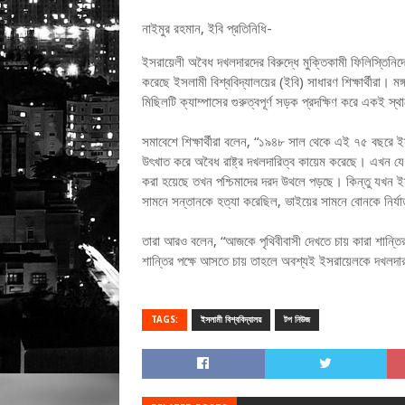
নাইমুর রহমান, ইবি প্রতিনিধি-
ইসরায়েলী অবৈধ দখলদারদের বিরুদ্ধে মুক্তিকামী ফিলিস্তিনি
করেছে ইসলামী বিশ্ববিদ্যালয়ের (ইবি) সাধারণ শিক্ষার্থীরা। 
মিছিলটি ক্যাম্পাসের গুরুত্বপূর্ণ সড়ক প্রদক্ষিণ করে একই স
সমাবেশে শিক্ষার্থীরা বলেন, “১৯৪৮ সাল থেকে এই ৭৫ বছরে ইসরা
উৎখাত করে অবৈধ রাষ্ট্র দখলদারিত্ব কায়েম করেছে। এখন যে
করা হয়েছে তখন পশ্চিমাদের দরদ উথলে পড়ছে। কিন্তু যখন ইসরা
সামনে সন্তানকে হত্যা করেছিল, ভাইয়ের সামনে বোনকে নির্
তারা আরও বলেন, “আজকে পৃথিবীবাসী দেখতে চায় কারা শান্তির
শান্তির পক্ষে আসতে চায় তাহলে অবশ্যই ইসরায়েলকে দখলদার
TAGS:
ইসলামী বিশ্ববিদ্যালয়
টপ নিউজ