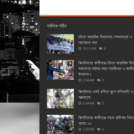
সর্বাধিক পঠিত
চাঁচড়া মাধ্যমিক বিদ্যালয়ে শোভাযাত্রা ও
আলোচনা সভা
10:13 AM
0
ঝিনাইদহের কালীগঞ্জে চাঁচড়া মাধ্যমিক বিদ
যথাযোগ্য মর্যদায় মহান স্বাধীনতা ও জাতী
উদযাপন।
2:04 AM
0
ঝিনাইদহে একই রশিতে ঝুলে ভগ্নিপতি ও 
আত্মহত্যা
2:54 AM
0
ঝিনাইদহের কালীগঞ্জে সড়ক দুর্ঘটনায় নিহ
আহত ১৩
1:50 AM
0