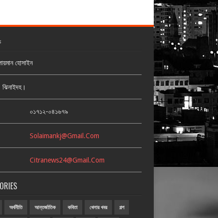
ক
লায়মান হোসাইন
জ, ঝিনাইদহ।
:
০১৭১২-০৪১৬৭৯
Solaimankj@gmail.com
Citranews24@gmail.com
ORIES
অর্থনীতি
আন্তর্জাতিক
কবিতা
খেলার খবর
গল্প