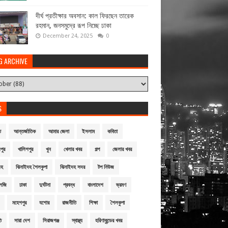
দীর্ঘ প্রতীক্ষার অবসান: কাল ফিরছেন তারেক
রহমান, জনসমুদ্রে রূপ নিচ্ছে ঢাকা
December 24, 2025
0
G ARCHIVE
S
ি
আন্তর্জাতিক
আমার জেলা
ইসলাম
কবিতা
পুর
খালিশপুর
খুন
খেলার খবর
গল্প
জেলার খবর
দহ
ঝিনাইদহ শৈলকুপা
ঝিনাইদহ সদর
টপ নিউজ
লজি
ঢাকা
দুর্ঘটনা
প্রবন্ধ
বাংলাদেশ
ভ্রমণ
মহেশপুর
যশোর
রাজনীতি
শিক্ষা
শৈলকুপা
ি
সারা দেশ
সিরাজগঞ্জ
স্বাস্থ্য
হরিণাকুন্ডের খবর