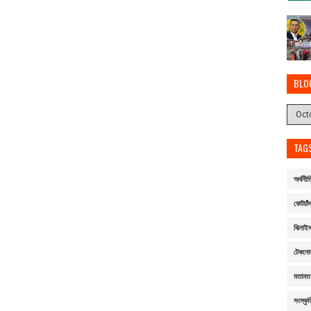
BLO
TAG
অর্থনীত
কোটচাঁদ
ঝিনাই
টেকনো
মতামত
সংস্কৃত