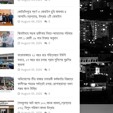
কোটচাঁদপুরে স্বর্ণ ও মোবাইল চুরি মামলায় ৪
আসামি গ্রেপ্তার, উদ্ধার ২টি মোবাইল
August 04, 2026
0
ঝিনাইদহে সড়ক দুর্ঘটনায় নিহত-আহতদের পরিবার
পেল ১ কোটি ১৯ লাখ টাকার অনুদান
August 04, 2026
0
বারোবাজারে ২১ বছর ধরে পরিত্যক্ত ইউপি
ভবনে, ১৭ বছর ধরে চলছে গ্রাম পুলিশের মুরগির
ব্যবসা
August 03, 2026
0
অভিযোগের তীর বাজার তদারকী কর্মকর্তার বিরুদ্ধে
কালীগঞ্জ শহরের সর্বত্রই চলছে রোগাক্রান্ত বকন
গরুর মাংস বিক্রি
August 03, 2026
0
শৈলকুপায় আট মাসে ১০২ মাদক মামলা,গ্রেপ্তার
১৭১; বিপুল পরিমাণ মাদক উদ্ধার
August 02, 2026
0