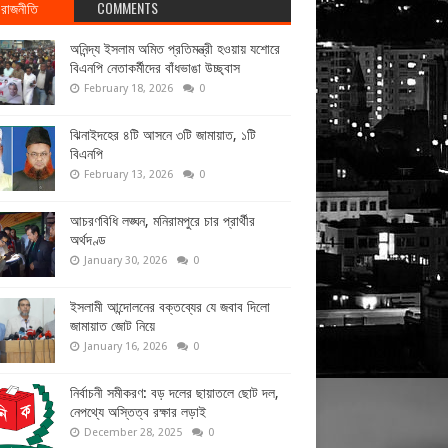
রাজনীতি
COMMENTS
অনিন্দ্য ইসলাম অমিত প্রতিমন্ত্রী হওয়ায় যশোরে
বিএনপি নেতাকর্মীদের বাঁধভাঙা উচ্ছ্বাস
February 18, 2026
0
ঝিনাইদহের ৪টি আসনে ৩টি জামায়াত, ১টি
বিএনপি
February 13, 2026
0
আচরণবিধি লঙ্ঘন, মনিরামপুরে চার প্রার্থীর
অর্থদণ্ড
January 30, 2026
0
ইসলামী আন্দোলনের বক্তব্যের যে জবাব দিলো
জামায়াত জোট নিয়ে
January 16, 2026
0
নির্বাচনী সমীকরণ: বড় দলের ছায়াতলে ছোট দল,
নেপথ্যে অস্তিত্ব রক্ষার লড়াই
December 28, 2025
0