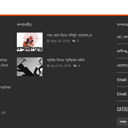
সম্পাদকীয়
সম্পাদ
বন্ধ হোক বিচার বহির্ভূত হত্যাকাণ্ড
মো: সো
May 20, 2018
0
কালীগঞ্
্যালয়ে
শ্রমিক দিবসঃ শ্রমিকের মর্যাদা
য় দিবস
মোবাইল
April 30, 2018
0
Email:
শ্যালিকা
Email:
CATEG
ত ১॥
অপরাধ