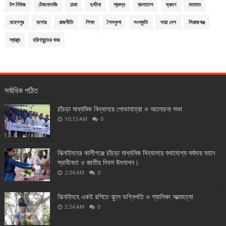
টপ নিউজ
টেকনোলজি
ঢাকা
দুর্ঘটনা
প্রবন্ধ
বাংলাদেশ
ভ্রমণ
মতামত
মহেশপুর
যশোর
রাজনীতি
শিক্ষা
শৈলকুপা
সংস্কৃতি
সারা দেশ
সিরাজগঞ্জ
স্বাস্থ্য
হরিণাকুন্ডের খবর
সর্বাধিক পঠিত
চাঁচড়া মাধ্যমিক বিদ্যালয়ে শোভাযাত্রা ও আলোচনা সভা
10:13 AM
0
ঝিনাইদহের কালীগঞ্জে চাঁচড়া মাধ্যমিক বিদ্যালয়ে যথাযোগ্য মর্যদায় মহান
স্বাধীনতা ও জাতীয় দিবস উদযাপন।
2:04 AM
0
ঝিনাইদহে একই রশিতে ঝুলে ভগ্নিপতি ও শ্যালিকা আত্মহত্যা
2:54 AM
0