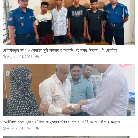
কোটচাঁদপুরে স্বর্ণ ও মোবাইল চুরি মামলায় ৪ আসামি গ্রেপ্তার, উদ্ধার ২টি মোবাইল
August 04, 2026
0
ঝিনাইদহে সড়ক দুর্ঘটনায় নিহত-আহতদের পরিবার পেল ১ কোটি ১৯ লাখ টাকার অনুদান
August 04, 2026
0