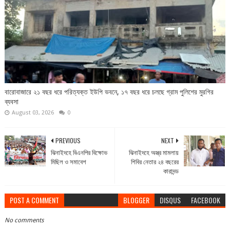
বারোবাজারে ২১ বছর ধরে পরিত্যক্ত ইউপি ভবনে, ১৭ বছর ধরে চলছে গ্রাম পুলিশের মুরগির
ব্যবসা
August 03, 2026
0
PREVIOUS
NEXT
ঝিনাইদহে বিএনপির বিক্ষোভ
ঝিনাইদহে অস্ত্র মামলায়
মিছিল ও সমাবেশ
শিবির নেতার ২৪ বছরের
কারাদন্ড
POST A COMMENT
BLOGGER
DISQUS
FACEBOOK
No comments