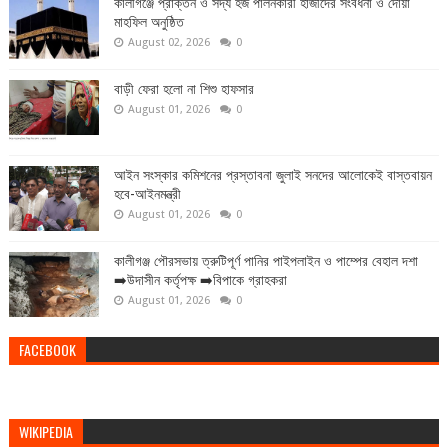
কালীগঞ্জে প্রাক্তন ও সদ্য হজ পালনকারী হাজীদের সংবর্ধনা ও দোয়া
মাহফিল অনুষ্ঠিত
August 02, 2026
0
বাড়ী ফেরা হলো না শিশু হাফসার
August 01, 2026
0
আইন সংস্কার কমিশনের প্রস্তাবনা জুলাই সনদের আলোকেই বাস্তবায়ন
হবে-আইনমন্ত্রী
August 01, 2026
0
কালীগঞ্জ পৌরসভায় ত্রুটিপূর্ণ পানির পাইপলাইন ও পাম্পের বেহাল দশা
➡️উদাসীন কর্তৃপক্ষ ➡️বিপাকে গ্রাহকরা
August 01, 2026
0
FACEBOOK
WIKIPEDIA