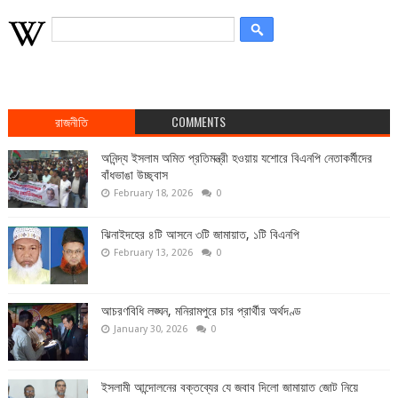
রাজনীতি
COMMENTS
অনিন্দ্য ইসলাম অমিত প্রতিমন্ত্রী হওয়ায় যশোরে বিএনপি নেতাকর্মীদের
বাঁধভাঙা উচ্ছ্বাস
February 18, 2026
0
ঝিনাইদহের ৪টি আসনে ৩টি জামায়াত, ১টি বিএনপি
February 13, 2026
0
আচরণবিধি লঙ্ঘন, মনিরামপুরে চার প্রার্থীর অর্থদণ্ড
January 30, 2026
0
ইসলামী আন্দোলনের বক্তব্যের যে জবাব দিলো জামায়াত জোট নিয়ে