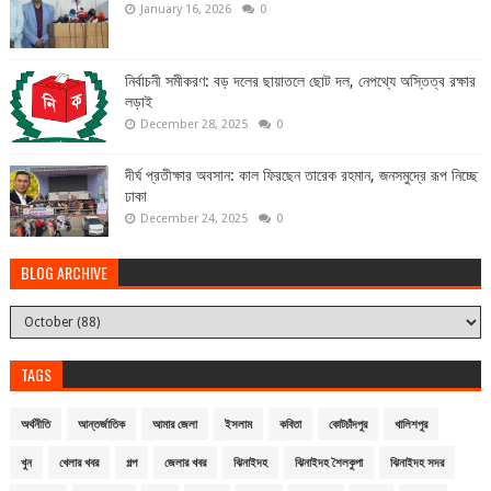
January 16, 2026
0
নির্বাচনী সমীকরণ: বড় দলের ছায়াতলে ছোট দল, নেপথ্যে অস্তিত্ব রক্ষার
লড়াই
December 28, 2025
0
দীর্ঘ প্রতীক্ষার অবসান: কাল ফিরছেন তারেক রহমান, জনসমুদ্রে রূপ নিচ্ছে
ঢাকা
December 24, 2025
0
BLOG ARCHIVE
TAGS
অর্থনীতি
আন্তর্জাতিক
আমার জেলা
ইসলাম
কবিতা
কোটচাঁদপুর
খালিশপুর
খুন
খেলার খবর
গল্প
জেলার খবর
ঝিনাইদহ
ঝিনাইদহ শৈলকুপা
ঝিনাইদহ সদর