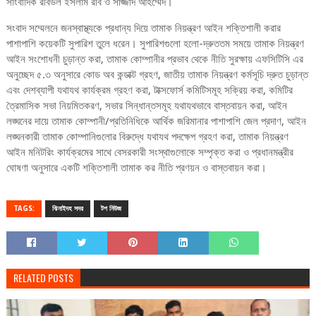
সাংবাদিক রবিউল ইসলাম রবি ও সাজ্জাদ আহম্মেদ।
সংবাদ সম্মেলনে জনস্বাস্থ্যকে প্রধান্য দিয়ে তামাক নিয়ন্ত্রণ আইন শক্তিশালী করার
পাশাপাশি কয়েকটি সুপারিশ তুলে ধরেন। সুপারিশগুলো হলো-দ্রুততম সময়ে তামাক নিয়ন্ত্রণ
আইন সংশোধনী চুড়ান্ত করা, তামাক কোম্পানীর প্রভাব থেকে নীতি সুরক্ষায় এফসিটিসি এর
অনুচ্ছেদ ৫.৩ অনুসারে কোড অব কন্ডাক্ট গ্রহণ, জাতীয় তামাক নিয়ন্ত্রণ কর্মসূচি দ্রুত চুড়ান্ত
এবং দেশব্যাপী যথাযথ কার্যক্রম গ্রহণ করা, টাক্সফোর্স কমিটিসমূহ সক্রিয় করা, কমিটির
ত্রৈমাসিক সভা নিয়মিতকরণ, সভার সিন্ধান্তসমূহ যথাযথভাবে বাস্তবায়ন করা, আইন
লঙ্ঘনের দায়ে তামাক কোম্পানী/প্রতিনিধিকে আর্থিক জরিমানার পাশাপাশি জেল প্রদাণ, আইন
লঙ্ঘনকারী তামাক কোম্পানিগুলোর বিরুদ্ধে যথাযথ পদক্ষেপ গ্রহণ করা, তামাক নিয়ন্ত্রণ
আইন মনিটরিং কার্যক্রমের সাথে বেসরকারী সংস্থাগুলোকে সম্পৃক্ত করা ও প্রধানমন্ত্রীর
ঘোষণা অনুসারে একটি শক্তিশালী তামাক কর নীতি প্রণয়ন ও বাস্তবায়ন করা।
TAGS:
ঝিনাইদহ সদর
টপ নিউজ
RELATED POSTS