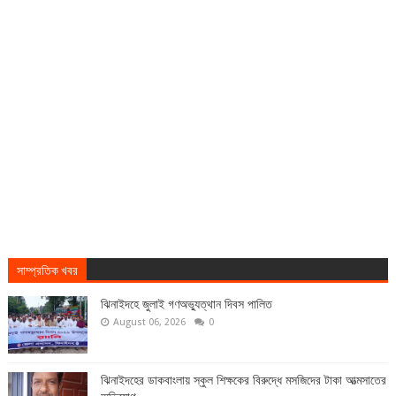
সাম্প্রতিক খবর
ঝিনাইদহে জুলাই গণঅভ্যুত্থান দিবস পালিত
August 06, 2026
0
ঝিনাইদহের ডাকবাংলায় স্কুল শিক্ষকের বিরুদ্ধে মসজিদের টাকা আত্মসাতের