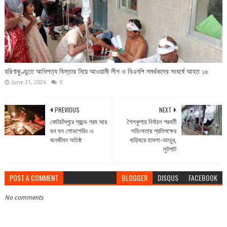
হরিণাকুণ্ডুতে আধিপত্য বিস্তার নিয়ে আওয়ামী লীগ ও বিএনপি সমর্থকদের সংঘর্ষে আহত ১৬
June 21, 2026
0
PREVIOUS
NEXT
কোটচাঁদপুরে প্রচন্ড গরম আর
শৈলকুপায় নির্বাচন পরবর্তী
ঘন ঘন লোডশেডিং এ
সহিংসতায় প্রতিপক্ষের
জনজীবন অতিষ্ঠ
বাড়িঘরে হামলা-ভাংচুর,
লুটপাট
POST A COMMENT
BLOGGER
DISQUS
FACEBOOK
No comments