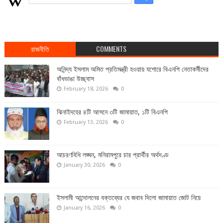
রাজনীতি
COMMENTS
অনিন্দ্য ইসলাম অমিত প্রতিমন্ত্রী হওয়ায় যশোরে বিএনপি নেতাকর্মীদের
বাঁধভাঙা উচ্ছ্বাস
February 18, 2026
0
ঝিনাইদহের ৪টি আসনে ৩টি জামায়াত, ১টি বিএনপি
February 13, 2026
0
আচরণবিধি লঙ্ঘন, মনিরামপুরে চার প্রার্থীর অর্থদণ্ড
January 30, 2026
0
ইসলামী আন্দোলনের বক্তব্যের যে জবাব দিলো জামায়াত জোট নিয়ে
January 16, 2026
0