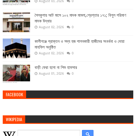
August 03, 2026
0
শৈলকুপায় আট মাসে ১০২ মাদক মামলা,গ্রেপ্তার ১৭১; বিপুল পরিমাণ
মাদক উদ্ধার
August 02, 2026
0
কালীগঞ্জে প্রাক্তন ও সদ্য হজ পালনকারী হাজীদের সংবর্ধনা ও দোয়া
মাহফিল অনুষ্ঠিত
August 02, 2026
0
বাড়ী ফেরা হলো না শিশু হাফসার
August 01, 2026
0
FACEBOOK
WIKIPEDIA