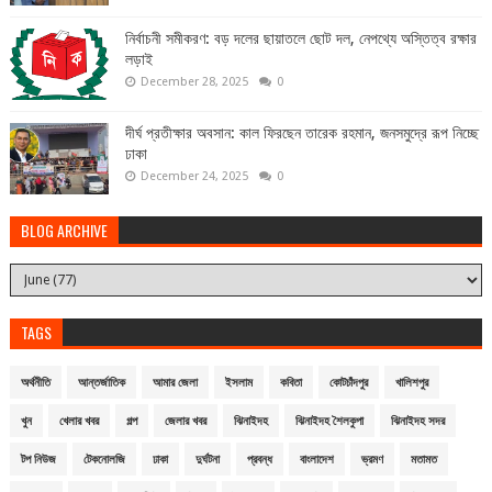
নির্বাচনী সমীকরণ: বড় দলের ছায়াতলে ছোট দল, নেপথ্যে অস্তিত্ব রক্ষার
লড়াই
December 28, 2025
0
দীর্ঘ প্রতীক্ষার অবসান: কাল ফিরছেন তারেক রহমান, জনসমুদ্রে রূপ নিচ্ছে
ঢাকা
December 24, 2025
0
BLOG ARCHIVE
TAGS
অর্থনীতি
আন্তর্জাতিক
আমার জেলা
ইসলাম
কবিতা
কোটচাঁদপুর
খালিশপুর
খুন
খেলার খবর
গল্প
জেলার খবর
ঝিনাইদহ
ঝিনাইদহ শৈলকুপা
ঝিনাইদহ সদর
টপ নিউজ
টেকনোলজি
ঢাকা
দুর্ঘটনা
প্রবন্ধ
বাংলাদেশ
ভ্রমণ
মতামত