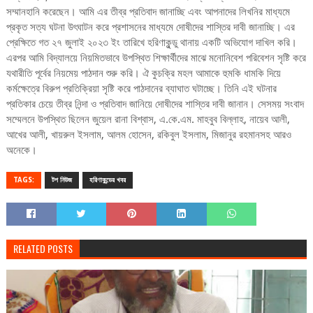
সম্মানহানি করেছেন। আমি এর তীব্র প্রতিবাদ জানাচ্ছি এবং আপনাদের লিখনির মাধ্যমে
প্রকৃত সত্য ঘটনা উৎঘাটন করে প্রশাসনের মাধ্যমে দোষীদের শাস্তির দাবী জানাচ্ছি। এর
প্রেক্ষিতে গত ২৭ জুলাই ২০২৩ ইং তারিখে হরিণাকুন্ডু থানায় একটি অভিযোগ দাখিল করি।
এরপর আমি বিদ্যালয়ে নিয়মিতভাবে উপস্থিত শিক্ষার্থীদের মাঝে মনোনিবেশ পরিবেশন সৃষ্টি করে
যথারীতি পূর্বের নিয়মেয় পাঠদান শুরু করি। ঐ কুচক্রি মহল আমাকে হুমকি ধামকি দিয়ে
কর্মক্ষেত্রে বিরুপ প্রতিক্রিয়া সৃষ্টি করে পাঠদানের ব্যাঘাত ঘটাচ্ছে। তিনি এই ঘটনার
প্রতিকার চেয়ে তীব্র নিন্দা ও প্রতিবাদ জানিয়ে দোষীদের শাস্তির দাবী জানান। সেসময় সংবাদ
সম্মেলনে উপস্থিত ছিলেন জুয়েল রানা বিশ্বাস, এ.কে.এম. মাহবুব বিল্লাহ, নায়েব আলী,
আখের আলী, খায়রুল ইসলাম, আলম হোসেন, রকিবুল ইসলাম, মিজানুর রহমানসহ আরও
অনেকে।
TAGS:
টপ নিউজ
হরিণাকুন্ডের খবর
RELATED POSTS