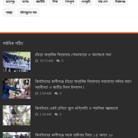
মহেশপুর
যশোর
রাজনীতি
শিক্ষা
শৈলকুপা
সংস্কৃতি
সারা দেশ
সিরাজগঞ্জ
স্বাস্থ্য
হরিণাকুন্ডের খবর
সর্বাধিক পঠিত
চাঁচড়া মাধ্যমিক বিদ্যালয়ে শোভাযাত্রা ও আলোচনা সভা
10:13 AM
0
ঝিনাইদহের কালীগঞ্জে চাঁচড়া মাধ্যমিক বিদ্যালয়ে যথাযোগ্য মর্যদায় মহান
স্বাধীনতা ও জাতীয় দিবস উদযাপন।
2:04 AM
0
ঝিনাইদহে একই রশিতে ঝুলে ভগ্নিপতি ও শ্যালিকা আত্মহত্যা
2:54 AM
0
ঝিনাইদহের কালীগঞ্জে সড়ক দুর্ঘটনায় নিহত ১॥ আহত ১৩