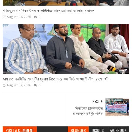
গণঅভ্যুত্থান দিবস উপলক্ষে কালীগঞ্জে আলোচনা সভা ও দোয়া মাহফিল
August 07, 2026
0
জামায়াত এনসিপির মব সৃষ্টির সুযোগ নিতে পারে ফ্যাসিস্ট আওয়ামী লীগ: রাশেদ খাঁন
August 07, 2026
0
NEXT
ঝিনাইদহে চিকিৎসকদের
মানববন্ধন কর্মসূচি পালিত
POST A COMMENT
BLOGGER
DISQUS
FACEBOOK