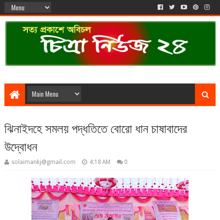
ঝিনাইদহে সমলয় পদ্ধতিতে বোরো ধান চাষাবাদের
উদ্বোধন
solaimankj@gmail.com
4:18 AM
0