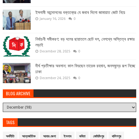
ইসলামী আন্দোলনের বক্তব্যের যে জবাব দিলো জামায়াত জোট নিয়ে
January 16, 2026
0
নির্বাচনী সমীকরণ: বড় দলের ছায়াতলে ছোট দল, নেপথ্যে অস্তিত্ব রক্ষার
লড়াই
December 28, 2025
0
দীর্ঘ প্রতীক্ষার অবসান: কাল ফিরছেন তারেক রহমান, জনসমুদ্রে রূপ নিচ্ছে
ঢাকা
December 24, 2025
0
BLOG ARCHIVE
TAGS
অর্থনীতি
আন্তর্জাতিক
আমার জেলা
ইসলাম
কবিতা
কোটচাঁদপুর
খালিশপুর