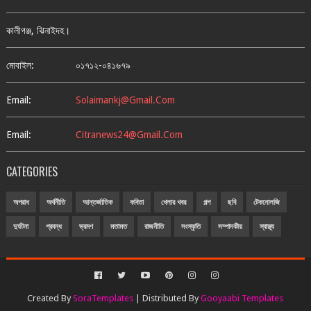
কালীগঞ্জ, ঝিনাইদহ।
মোবাইল:
০১৭১২-০৪১৬৭৯
Email:
Solaimankj@gmail.com
Email:
Citranews24@gmail.com
CATEGORIES
অপরাধ
অর্থনীতি
আন্তর্জাতিক
কবিতা
খেলার খবর
গল্প
ছবি
টেকনোলজি
দুর্ঘটনা
প্রবন্ধ
ভ্রমণ
মতামত
রাজনীতি
সংস্কৃতি
সম্পাদকীয়
স্বাস্থ্য
Created By
SoraTemplates
| Distributed By
Gooyaabi Templates