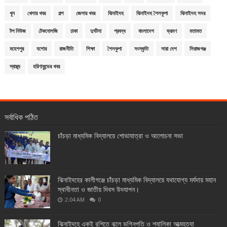
খুন
খেলার খবর
গল্প
জেলার খবর
ঝিনাইদহ
ঝিনাইদহ শৈলকুপা
ঝিনাইদহ সদর
টপ নিউজ
টেকনোলজি
ঢাকা
দুর্ঘটনা
প্রবন্ধ
বাংলাদেশ
ভ্রমণ
মতামত
মহেশপুর
যশোর
রাজনীতি
শিক্ষা
শৈলকুপা
সংস্কৃতি
সারা দেশ
সিরাজগঞ্জ
স্বাস্থ্য
হরিণাকুন্ডের খবর
সর্বাধিক পঠিত
চাঁচড়া মাধ্যমিক বিদ্যালয়ে শোভাযাত্রা ও আলোচনা সভা
ঝিনাইদহের কালীগঞ্জে চাঁচড়া মাধ্যমিক বিদ্যালয়ে যথাযোগ্য মর্যদায় মহান
স্বাধীনতা ও জাতীয় দিবস উদযাপন।
2:04 AM
0
ঝিনাইদহে একই রশিতে ঝুলে ভগ্নিপতি ও শ্যালিকা আত্মহত্যা