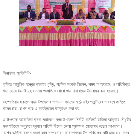
ঝিনাইদহ প্রতিনিধি-
কৃষিতে আধুনিক যন্ত্রের ব্যবহার বৃদ্ধি, শ্রমিক সংকট নিরসন, সময় অপচয়রোধ ও অতিরিক্ত
খরচ রোধে ঝিনাইদহে সমলয় পদ্ধতিতে বোরো ধান চাষাবাদের উদ্বোধন করা হয়েছে।
বহস্পতিবার সকালে সদর উপজেলার গাগান্না গ্রামের মাঠে রাইসপ্লান্টারের মাধ্যমে জমিতে
ধানের চারা রোপন করে এ কার্যক্রমের উদ্বোধন করা হয়।
এ উপলক্ষে আয়োজিত কৃষক সমাবেশে সদর উপজেলা নির্বাহী কর্মকর্তা রাজিয়া আক্তার চৌধুরীর
সভাপতিত্বে অনুষ্ঠানে প্রধান অতিথি ছিলেন জেলা প্রশাসক মোহাম্মদ আব্দুল আওয়াল।
বিশেষ অতিথি ছিলেন জেলা কৃষি সম্প্রসারণ অধিদপ্তরের উপ-পরিচালক ষষ্টী চন্দ্র রায়, সদর