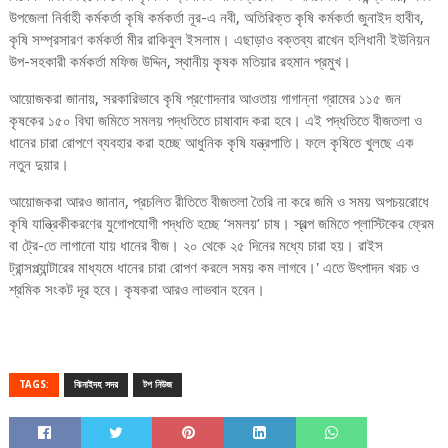
উপজেলা নির্বাহী কর্মকর্তা কৃষি কর্মকর্তা নূর-এ নবী, অতিরিক্ত কৃষি কর্মকর্তা জুনাইদ হাবীব,
কৃষি সম্প্রসারণ কর্মকর্তা মীর রাকিবুল ইসলাম। এছাড়াও বক্তব্য রাখেন হলিধানী ইউনিয়ন
উপ-সহকারী কর্মকর্তা মফিজ উদ্দিন, স্থানীয় কৃষক মতিয়ার রহমান প্রমুখ।
আয়োজকরা জানায়, সরকারিভাবে কৃষি প্রণোদনার আওতায় গাগান্না গ্রামের ১১৫ জন
কৃষকের ১৫০ বিঘা জমিতে সমলয় পদ্ধতিতে চাষাবাদ করা হবে। এই পদ্ধতিতে বীজতলা ও
ধানের চারা রোপণে ব্যবহার করা হচ্ছে আধুনিক কৃষি যন্ত্রপাতি। ফলে কৃষিতে খুলছে এক
নতুন দুয়ার।
আয়োজকরা আরও জানান, প্রচলিত রীতিতে বীজতলা তৈরি না করে জমি ও সময় অপচয়রোধে
কৃষি যান্ত্রিকীকরণের যুগোপযোগী পদ্ধতি হচ্ছে ‘সমলয়’ চাষ। স্বল্প জমিতে প্লাস্টিকের ফ্রেম
বা ট্রে-তে লাগানো যায় ধানের বীজ। ২০ থেকে ২৫ দিনের মধ্যে চারা হয়। রাইস
ট্রান্সপ্ল্যান্টারের মাধ্যমে ধানের চারা রোপণ করলে সময় কম লাগবে।' এতে উৎপাদন খরচ ও
শ্রমিক সংকট দূর হবে। কৃষকরা আরও লাভবান হবেন।
TAGS:
ঝিনাইদহ সদর
টপ নিউজ