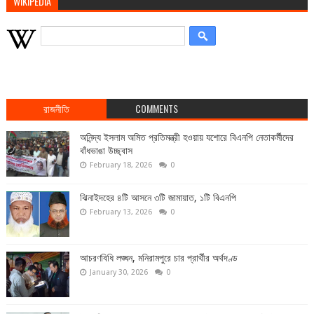
WIKIPEDIA
রাজনীতি
COMMENTS
অনিন্দ্য ইসলাম অমিত প্রতিমন্ত্রী হওয়ায় যশোরে বিএনপি নেতাকর্মীদের
বাঁধভাঙা উচ্ছ্বাস
February 18, 2026
0
ঝিনাইদহের ৪টি আসনে ৩টি জামায়াত, ১টি বিএনপি
February 13, 2026
0
আচরণবিধি লঙ্ঘন, মনিরামপুরে চার প্রার্থীর অর্থদণ্ড
January 30, 2026
0