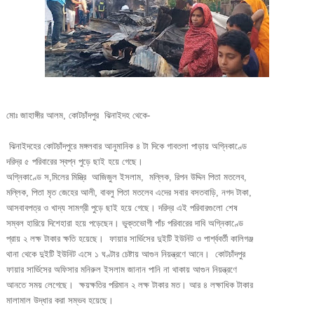
মোঃ জাহাঙ্গীর আলম, কোটচাঁদপুর ঝিনাইদহ থেকে-
ঝিনাইদহের কোটচাঁদপুরে মঙ্গলবার আনুমানিক ৪ টা দিকে গাবতলা পাড়ায় অগ্নিকাণ্ডে
দরিদ্র ৫ পরিবারের স্বপ্ন পুড়ে ছাই হয়ে গেছে।
অগ্নিকাণ্ডে স,মিলের মিস্ত্রি আজিজুল ইসলাম, মল্লিক, রিপন উদ্দিন পিতা মতলেব,
মল্লিক, পিতা মৃত জেহের আলী, বাবলু পিতা মতলেব এদের সবার বসতবাড়ি, নগদ টাকা,
আসবাবপত্র ও খাদ্য সামগ্রী পুড়ে ছাই হয়ে গেছে। দরিদ্র এই পরিবারগুলো শেষ
সম্বল হারিয়ে দিশেহারা হয়ে পড়েছেন। ভুক্তভোগী পাঁচ পরিবারের দাবি অগ্নিকাণ্ডে
প্রায় ২ লক্ষ টাকার ক্ষতি হয়েছে। ফায়ার সার্ভিসের দুইটি ইউনিট ও পার্শ্ববর্তী কালিগঞ্জ
থানা থেকে দুইটি ইউনিট এসে ১ ঘণ্টার চেষ্টায় আগুন নিয়ন্ত্রণে আনে। কোটচাঁদপুর
ফায়ার সার্ভিসের অফিসার মনিরুল ইসলাম জানান পানি না থাকায় আগুন নিয়ন্ত্রণে
আনতে সময় লেগেছে। ক্ষয়ক্ষতির পরিমান ২ লক্ষ টাকার মত। আর ৪ লক্ষাধিক টাকার
মালামাল উদ্ধার করা সম্ভব হয়েছে।