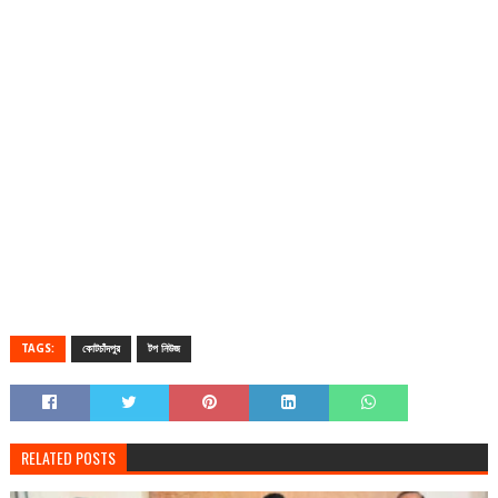
TAGS:
কোটচাঁদপুর
টপ নিউজ
RELATED POSTS