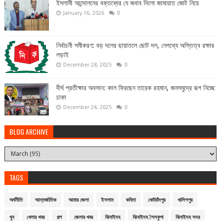
ইসলামী আন্দোলনের বক্তব্যের যে জবাব দিলো জামায়াত জোট নিয়ে
January 16, 2026
0
নির্বাচনী সমীকরণ: বড় দলের ছায়াতলে ছোট দল, নেপথ্যে অস্তিত্ব রক্ষার
লড়াই
December 28, 2025
0
দীর্ঘ প্রতীক্ষার অবসান: কাল ফিরছেন তারেক রহমান, জনসমুদ্রে রূপ নিচ্ছে
ঢাকা
December 24, 2025
0
BLOG ARCHIVE
TAGS
অর্থনীতি
আন্তর্জাতিক
আমার জেলা
ইসলাম
কবিতা
কোটচাঁদপুর
খালিশপুর
খুন
খেলার খবর
গল্প
জেলার খবর
ঝিনাইদহ
ঝিনাইদহ শৈলকুপা
ঝিনাইদহ সদর