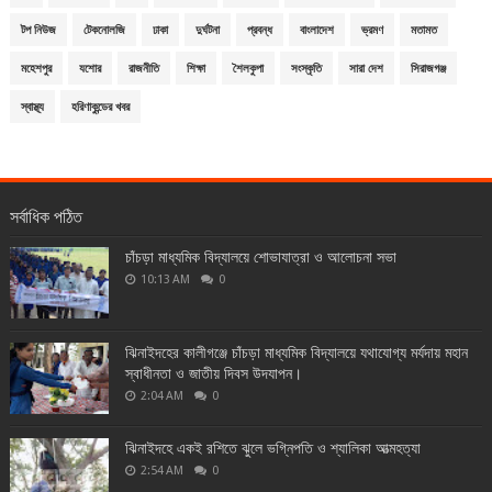
টপ নিউজ
টেকনোলজি
ঢাকা
দুর্ঘটনা
প্রবন্ধ
বাংলাদেশ
ভ্রমণ
মতামত
মহেশপুর
যশোর
রাজনীতি
শিক্ষা
শৈলকুপা
সংস্কৃতি
সারা দেশ
সিরাজগঞ্জ
স্বাস্থ্য
হরিণাকুন্ডের খবর
সর্বাধিক পঠিত
চাঁচড়া মাধ্যমিক বিদ্যালয়ে শোভাযাত্রা ও আলোচনা সভা
10:13 AM
0
ঝিনাইদহের কালীগঞ্জে চাঁচড়া মাধ্যমিক বিদ্যালয়ে যথাযোগ্য মর্যদায় মহান
স্বাধীনতা ও জাতীয় দিবস উদযাপন।
2:04 AM
0
ঝিনাইদহে একই রশিতে ঝুলে ভগ্নিপতি ও শ্যালিকা আত্মহত্যা
2:54 AM
0