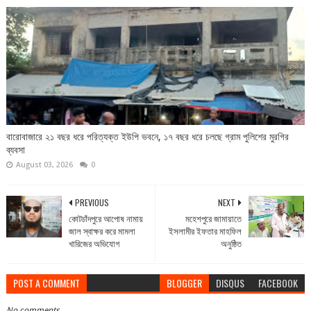
বারোবাজারে ২১ বছর ধরে পরিত্যক্ত ইউপি ভবনে, ১৭ বছর ধরে চলছে গ্রাম পুলিশের মুরগির
ব্যবসা
August 03, 2026
0
PREVIOUS
NEXT
কোটচাঁদপুরে আপোষ নামায়
মহেশপুরে জামায়াতে
জাল স্বাক্ষর করে মামলা
ইসলামীর ইফতার মাহফিল
খারিজের অভিযোগ
অনুষ্ঠিত
POST A COMMENT
BLOGGER
DISQUS
FACEBOOK
No comments