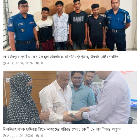
কোটচাঁদপুরে স্বর্ণ ও মোবাইল চুরি মামলায় ৪ আসামি গ্রেপ্তার, উদ্ধার ২টি মোবাইল
August 04, 2026
0
ঝিনাইদহে সড়ক দুর্ঘটনায় নিহত-আহতদের পরিবার পেল ১ কোটি ১৯ লাখ টাকার অনুদান
August 04, 2026
0