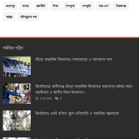
মহেশপুর
যশোর
রাজনীতি
শিক্ষা
শৈলকুপা
সংস্কৃতি
সারা দেশ
সিরাজগঞ্জ
স্বাস্থ্য
হরিণাকুন্ডের খবর
সর্বাধিক পঠিত
চাঁচড়া মাধ্যমিক বিদ্যালয়ে শোভাযাত্রা ও আলোচনা সভা
ঝিনাইদহের কালীগঞ্জে চাঁচড়া মাধ্যমিক বিদ্যালয়ে যথাযোগ্য মর্যদায় মহান
স্বাধীনতা ও জাতীয় দিবস উদযাপন।
2:04 AM
0
ঝিনাইদহে একই রশিতে ঝুলে ভগ্নিপতি ও শ্যালিকা আত্মহত্যা