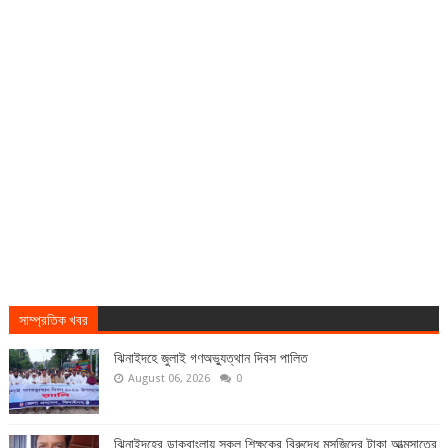
সাম্প্রতিক খবর
ঝিনাইদহে জুলাই গণঅভ্যুত্থান দিবস পালিত
August 06, 2026
0
ঝিনাইদহের ডাকবাংলায় স্কুল শিক্ষকের বিরুদ্ধে মসজিদের টাকা আত্মসাতের