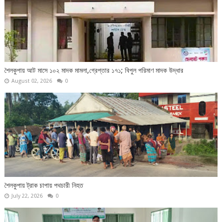
শৈলকুপায় আট মাসে ১০২ মাদক মামলা,গ্রেপ্তার ১৭১; বিপুল পরিমাণ মাদক উদ্ধার
August 02, 2026
0
শৈলকুপায় ট্রাক চাপায় পথচারী নিহত
July 22, 2026
0