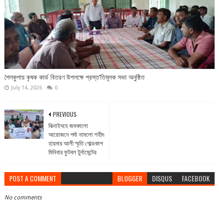
শৈলকুপায় কৃষক কার্ড বিতরণ উপলক্ষে প্রস্ত‘তিমূলক সভা অনুষ্ঠিত
July 14, 2026
0
PREVIOUS
ঝিনাইদহে জমকালো
আয়োজনে পর্দা নামলো শহীদ
হায়দার আলী স্মৃতি গোল্ডকাপ
মিনিবার ফুটবল টুর্নামেন্টের
POST A COMMENT
BLOGGER
DISQUS
FACEBOOK
No comments