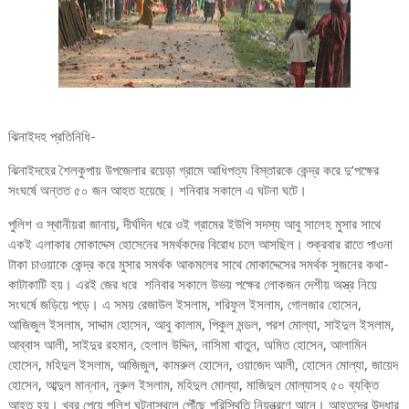
ঝিনাইদহ প্রতিনিধি-
ঝিনাইদহের শৈলকুপায় উপজেলার রয়েড়া গ্রামে আধিপত্য বিস্তারকে কেন্দ্র করে দু’পক্ষের
সংঘর্ষে অন্তত ৫০ জন আহত হয়েছে। শনিবার সকালে এ ঘটনা ঘটে।
পুলিশ ও স্থানীয়রা জানায়, দীর্ঘদিন ধরে ওই গ্রামের ইউপি সদস্য আবু সালেহ মুসার সাথে
একই এলাকার মোকাদ্দেস হোসেনের সমর্থকদের বিরোধ চলে আসছিল। শুক্রবার রাতে পাওনা
টাকা চাওয়াকে কেন্দ্র করে মুসার সমর্থক আকমলের সাথে মোকাদ্দেসের সমর্থক সুজনের কথা-
কাটাকাটি হয়। এরই জের ধরে শনিবার সকালে উভয় পক্ষের লোকজন দেশীয় অস্ত্র নিয়ে
সংঘর্ষে জড়িয়ে পড়ে। এ সময় রেজাউল ইসলাম, শরিফুল ইসলাম, গোলজার হোসেন,
আজিজুল ইসলাম, সাদ্দাম হোসেন, আবু কালাম, পিকুল মন্ডল, পরশ মোল্যা, সাইদুল ইসলাম,
আব্বাস আলী, সাইদুর রহমান, হেলাল উদ্দিন, নাসিমা খাতুন, অমিত হোসেন, আলামিন
হোসেন, মহিদুল ইসলাম, আজিজুল, কামরুল হোসেন, ওয়াজেদ আলী, হোসেন মোল্যা, জায়েদ
হোসেন, আব্দুল মান্নান, নুরুল ইসলাম, মহিদুল মোল্যা, মাজিদুল মোল্যাসহ ৫০ ব্যক্তি
আহত হয়। খবর পেয়ে পুলিশ ঘটনাস্থলে পৌঁছে পরিস্থিতি নিয়ন্ত্রণে আনে। আহতদের উদ্ধার