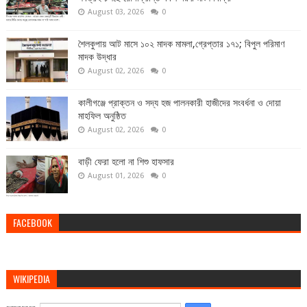
August 03, 2026
0
শৈলকুপায় আট মাসে ১০২ মাদক মামলা,গ্রেপ্তার ১৭১; বিপুল পরিমাণ
মাদক উদ্ধার
August 02, 2026
0
কালীগঞ্জে প্রাক্তন ও সদ্য হজ পালনকারী হাজীদের সংবর্ধনা ও দোয়া
মাহফিল অনুষ্ঠিত
August 02, 2026
0
বাড়ী ফেরা হলো না শিশু হাফসার
August 01, 2026
0
FACEBOOK
WIKIPEDIA