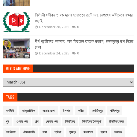
নির্বাচনী সমীকরণ: বড় দলের ছায়াতলে ছোট দল, নেপথ্যে অস্তিত্ব রক্ষার
লড়াই
December 28, 2025
0
দীর্ঘ প্রতীক্ষার অবসান: কাল ফিরছেন তারেক রহমান, জনসমুদ্রে রূপ নিচ্ছে
ঢাকা
December 24, 2025
0
BLOG ARCHIVE
TAGS
অর্থনীতি
আন্তর্জাতিক
আমার জেলা
ইসলাম
কবিতা
কোটচাঁদপুর
খালিশপুর
খুন
খেলার খবর
গল্প
জেলার খবর
ঝিনাইদহ
ঝিনাইদহ শৈলকুপা
ঝিনাইদহ সদর
টপ নিউজ
টেকনোলজি
ঢাকা
দুর্ঘটনা
প্রবন্ধ
বাংলাদেশ
ভ্রমণ
মতামত