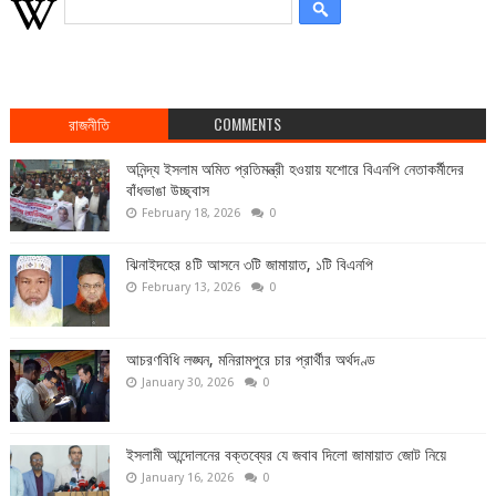
রাজনীতি
COMMENTS
অনিন্দ্য ইসলাম অমিত প্রতিমন্ত্রী হওয়ায় যশোরে বিএনপি নেতাকর্মীদের
বাঁধভাঙা উচ্ছ্বাস
February 18, 2026
0
ঝিনাইদহের ৪টি আসনে ৩টি জামায়াত, ১টি বিএনপি
February 13, 2026
0
আচরণবিধি লঙ্ঘন, মনিরামপুরে চার প্রার্থীর অর্থদণ্ড
January 30, 2026
0
ইসলামী আন্দোলনের বক্তব্যের যে জবাব দিলো জামায়াত জোট নিয়ে
January 16, 2026
0