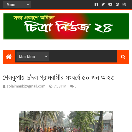
শৈলকুপায় দু’দল গ্রামবাসীর সংঘর্ষে ৫০ জন আহত
solaimankj@gmail.com
7:38 PM
0