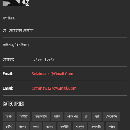
সম্পাদক
মো: সোলায়মান হোসাইন
কালীগঞ্জ, ঝিনাইদহ।
মোবাইল:
০১৭১২-০৪১৬৭৯
Email:
Solaimankj@gmail.com
Email:
Citranews24@gmail.com
CATEGORIES
অপরাধ
অর্থনীতি
আন্তর্জাতিক
কবিতা
খেলার খবর
গল্প
ছবি
টেকনোলজি
দুর্ঘটনা
প্রবন্ধ
ভ্রমণ
মতামত
রাজনীতি
সংস্কৃতি
সম্পাদকীয়
স্বাস্থ্য