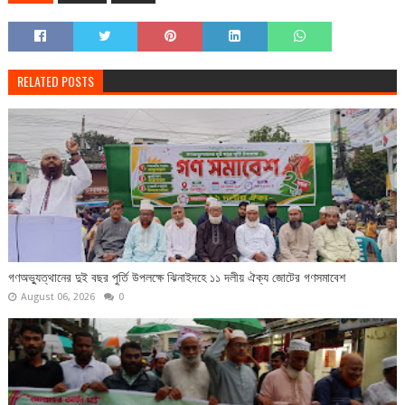
RELATED POSTS
গণঅভ্যুত্থানের দুই বছর পুর্তি উপলক্ষে ঝিনাইদহে ১১ দলীয় ঐক্য জোটের গণসমাবেশ
August 06, 2026
0