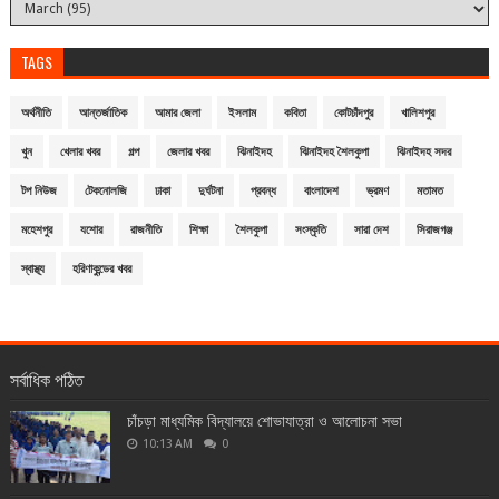
TAGS
অর্থনীতি
আন্তর্জাতিক
আমার জেলা
ইসলাম
কবিতা
কোটচাঁদপুর
খালিশপুর
খুন
খেলার খবর
গল্প
জেলার খবর
ঝিনাইদহ
ঝিনাইদহ শৈলকুপা
ঝিনাইদহ সদর
টপ নিউজ
টেকনোলজি
ঢাকা
দুর্ঘটনা
প্রবন্ধ
বাংলাদেশ
ভ্রমণ
মতামত
মহেশপুর
যশোর
রাজনীতি
শিক্ষা
শৈলকুপা
সংস্কৃতি
সারা দেশ
সিরাজগঞ্জ
স্বাস্থ্য
হরিণাকুন্ডের খবর
সর্বাধিক পঠিত
চাঁচড়া মাধ্যমিক বিদ্যালয়ে শোভাযাত্রা ও আলোচনা সভা
10:13 AM
0