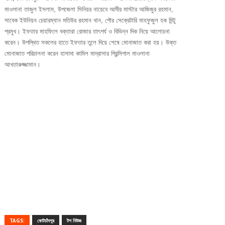
মাওলানা তাজুল ইসলাম, উপজেলা সিনিয়র নায়েবে আমীর মাস্টার আজিজুর রহমান,
সাবেক ইউনিয়ন চেয়ারম্যান মতিউর রহমান খান, পৌর সেক্রেটারি মাহফুজুল হক মিন্টু
প্রমুখ। ইফতার মাহফিলে বক্তারা রোজার তাৎপর্য ও বিভিন্ন দিক নিয়ে আলোচনা
করেন। উপস্থিত সকলের হাতে ইফতার তুলে দিয়ে শেষে মোনাজাত করা হয়। উক্ত
মোনাজাত পরিচালনা করেন হাসাদা কামিল মাদ্রাসার প্রিন্সিপাল মাওলানা
আখতারুজ্জামান।
TAGS:
কোটচাঁদপুর
টপ নিউজ