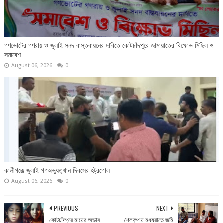
গণভোটের গণরায় ও জুলাই সনদ বাস্তবায়নের দাবিতে কোটচাঁদপুরে জামায়াতের বিক্ষোভ মিছিল ও
সমাবেশ
August 06, 2026
0
কালীগঞ্জে জুলাই গণঅভ্যুত্থান দিবসের হট্রগোল
August 06, 2026
0
PREVIOUS
NEXT
কোটচাঁদপুরে মায়ের অভাব
শৈলকুপায় মধ্যরাতে জমি