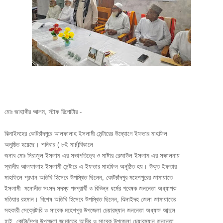
মোঃ জাহাঙ্গীর আলম, স্টাফ রিপোর্টার -
ঝিনাইদহের কোটচাঁদপুরে আলফালাহ ইসলামী সেন্টারের উদ্যোগে ইফতার মাহফিল
অনুষ্ঠিত হয়েছে। শনিবার ( ৮ই মার্চ)বিকালে
জনাব মোঃ সিরাজুল ইসলাম এর সভাপতিত্বে ও মাষ্টার রেজাউল ইসলাম এর সঞ্চালনায়
স্থানীয় আলফালাহ ইসলামী সেন্টারে এ ইফতার মাহফিল অনুষ্ঠিত হয়। উক্ত ইফতার
মাহফিলে প্রধান অতিথি হিসেবে উপস্থিত ছিলেন, কোটচাঁদপুর-মহেশপুরের জামায়াতে
ইসলামী মনোনীত সংসদ সদস্য পদপ্রার্থী ও বিভিন্ন ধর্মের গবেষক জননেতা অধ্যাপক
মতিয়ার রহমান। বিশেষ অতিথি হিসেবে উপস্থিত ছিলেন, ঝিনাইদহ জেলা জামায়াতের
সহকারী সেক্রেটারি ও সাবেক মহেশপুর উপজেলা চেয়ারম্যান জননেতা অধ্যক্ষ আব্দুল
হাই, কোটচাঁদপুর উপজেলা জামাতের আমীর ও সাবেক উপজেলা চেয়ারম্যান জননেতা