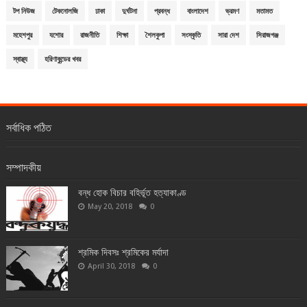
টপ নিউজ
টেকনোলজি
ঢাকা
দুর্ঘটনা
প্রবন্ধ
বাংলাদেশ
ভ্রমণ
মতামত
মহেশপুর
যশোর
রাজনীতি
শিক্ষা
শৈলকুপা
সংস্কৃতি
সারা দেশ
সিরাজগঞ্জ
স্বাস্থ্য
হরিণাকুন্ডের খবর
সর্বাধিক পঠিত
সম্পাদকীয়
বন্ধ হোক বিচার বহির্ভূত হত্যাকাণ্ড
May 20, 2018
0
শ্রমিক দিবসঃ শ্রমিকের মর্যাদা
April 30, 2018
0