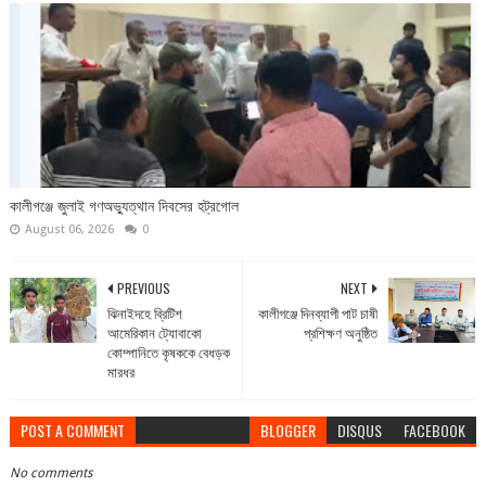
কালীগঞ্জে জুলাই গণঅভ্যুত্থান দিবসের হট্রগোল
August 06, 2026
0
PREVIOUS
NEXT
ঝিনাইদহে ব্রিটিশ
কালীগঞ্জে দিনব্যাপী পাট চাষী
আমেরিকান ট্যোবাকো
প্রশিক্ষণ অনুষ্ঠিত
কোম্পানিতে কৃষককে বেধড়ক
মারধর
POST A COMMENT
BLOGGER
DISQUS
FACEBOOK
No comments