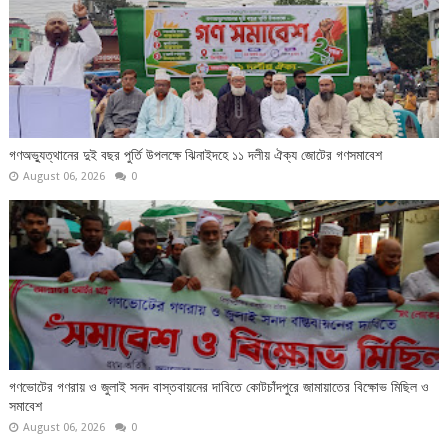
গণঅভ্যুত্থানের দুই বছর পুর্তি উপলক্ষে ঝিনাইদহে ১১ দলীয় ঐক্য জোটের গণসমাবেশ
August 06, 2026
0
গণভোটের গণরায় ও জুলাই সনদ বাস্তবায়নের দাবিতে কোটচাঁদপুরে জামায়াতের বিক্ষোভ মিছিল ও
সমাবেশ
August 06, 2026
0