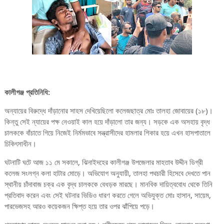
কালীগঞ্জ প্রতিনিধি:
অন্যায়ের বিরুদ্ধে দাঁড়ানোর সাহস দেখিয়েছিলো কলেজছাত্র মোঃ তালহা জোবায়ের (১৮)।
কিন্তু সেই ন্যায়ের পক্ষ নেওয়াই কাল হয়ে দাঁড়ালো তার জন্য। সড়কে এক অসহায় বৃদ্ধ
চালককে বাঁচাতে গিয়ে নিজেই নির্মমভাবে সন্ত্রাসীদের হামলার শিকার হয়ে এখন হাসপাতালে
চিকিৎসাধীন।
ঘটনাটি ঘটে আজ ১১ মে সকালে, ঝিনাইদহের কালীগঞ্জ উপজেলার মাহতাব উদ্দীন ডিগ্রী
কলেজ সংলগ্ন কলা হাটার মোড়ে। অভিযোগ অনুযায়ী, তালহা পথচারী হিসেবে দেখতে পান
স্থানীয় চাঁদাবাজ চক্র এক বৃদ্ধ চালককে বেধড়ক মারছে। মানবিক দায়িত্ববোধ থেকে তিনি
প্রতিবাদ করেন এবং সেই ঘটনার ভিডিও ধারণ করতে গেলে অভিযুক্ত মোঃ হাসান, সায়েম,
পারভেজসহ আরও কয়েকজন ক্ষিপ্ত হয়ে তার ওপর ঝাঁপিয়ে পড়ে।