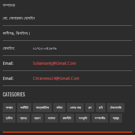
সম্পাদক
মো: সোলায়মান হোসাইন
কালীগঞ্জ, ঝিনাইদহ।
মোবাইল:
০১৭১২-০৪১৬৭৯
Email:
Solaimankj@gmail.com
Email:
Citranews24@gmail.com
CATEGORIES
অপরাধ
অর্থনীতি
আন্তর্জাতিক
কবিতা
খেলার খবর
গল্প
ছবি
টেকনোলজি
দুর্ঘটনা
প্রবন্ধ
ভ্রমণ
মতামত
রাজনীতি
সংস্কৃতি
সম্পাদকীয়
স্বাস্থ্য