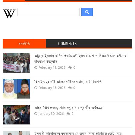
রাজনীতি
COMMENTS
অনিন্দ্য ইসলাম অমিত প্রতিমন্ত্রী হওয়ায় যশোরে বিএনপি নেতাকর্মীদের
বাঁধভাঙা উচ্ছ্বাস
February 18, 2026
0
ঝিনাইদহের ৪টি আসনে ৩টি জামায়াত, ১টি বিএনপি
February 13, 2026
0
আচরণবিধি লঙ্ঘন, মনিরামপুরে চার প্রার্থীর অর্থদণ্ড
January 30, 2026
0
ইসলামী আন্দোলনের বক্তব্যের যে জবাব দিলো জামায়াত জোট নিয়ে