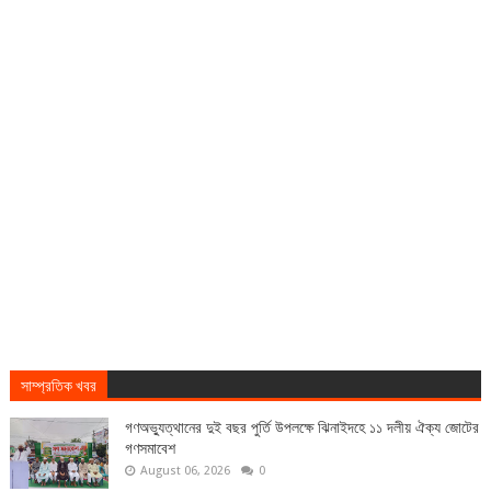
সাম্প্রতিক খবর
গণঅভ্যুত্থানের দুই বছর পুর্তি উপলক্ষে ঝিনাইদহে ১১ দলীয় ঐক্য জোটের
গণসমাবেশ
August 06, 2026
0