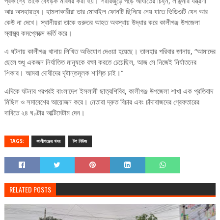
প্রকাশ্যে তাকে বেধড়ক মারধর করা হয়। শরীরজুড়ে পড়ে আঘাতের চিহ্ন, লাঞ্ছনার যন্ত্রণা
আর অসহায়ত্ব। হামলাকারীরা তার মোবাইল ফোনটি ছিনিয়ে নেয় যাতে ভিডিওটি যেন আর
কেউ না দেখে। স্থানীয়রা তাকে গুরুতর আহত অবস্থায় উদ্ধার করে কালীগঞ্জ উপজেলা
স্বাস্থ্য কমপ্লেক্সে ভর্তি করে।
এ ঘটনায় কালীগঞ্জ থানায় লিখিত অভিযোগ দেওয়া হয়েছে। তালহার পরিবার জানায়, “আমাদের
ছেলে শুধু একজন নির্যাতিত মানুষকে রক্ষা করতে চেয়েছিল, আজ সে নিজেই নির্যাতনের
শিকার। আমরা দোষীদের দৃষ্টান্তমূলক শাস্তি চাই।”
এদিকে ঘটনার পরপরই বাংলাদেশ ইসলামী ছাত্রশিবির, কালীগঞ্জ উপজেলা শাখা এক প্রতিবাদ
মিছিল ও সমাবেশের আয়োজন করে। নেতারা দ্রুত বিচার এবং চাঁদাবাজদের গ্রেফতারের
দাবিতে ২৪ ঘণ্টার আল্টিমেটাম দেন।
TAGS:
কালীগঞ্জের খবর
টপ নিউজ
RELATED POSTS