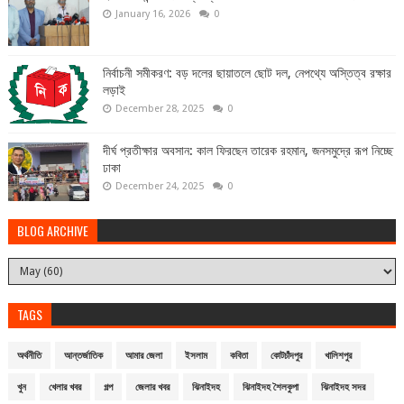
January 16, 2026
0
নির্বাচনী সমীকরণ: বড় দলের ছায়াতলে ছোট দল, নেপথ্যে অস্তিত্ব রক্ষার
লড়াই
December 28, 2025
0
দীর্ঘ প্রতীক্ষার অবসান: কাল ফিরছেন তারেক রহমান, জনসমুদ্রে রূপ নিচ্ছে
ঢাকা
December 24, 2025
0
BLOG ARCHIVE
TAGS
অর্থনীতি
আন্তর্জাতিক
আমার জেলা
ইসলাম
কবিতা
কোটচাঁদপুর
খালিশপুর
খুন
খেলার খবর
গল্প
জেলার খবর
ঝিনাইদহ
ঝিনাইদহ শৈলকুপা
ঝিনাইদহ সদর