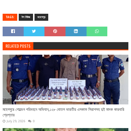
TAGS:
টপ নিউজ
মহেশপুর
RELATED POSTS
মহেশপুরে গোল্ডেন পরিবহনে অভিযান,১২৮ বোতল ভারতীয় এসকাফ সিরাপসহ দুই মাদক কারবারি
গ্রেপ্তার
July 29, 2026
0