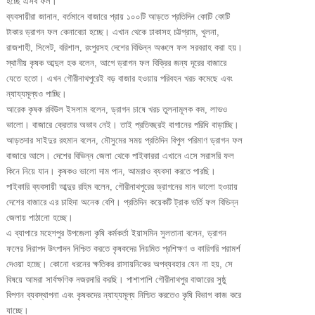
হচ্ছে এসব ফল।
ব্যবসায়ীরা জানান, বর্তমানে বাজারে প্রায় ১০০টি আড়তে প্রতিদিন কোটি কোটি
টাকার ড্রাগন ফল কেনাবেচা হচ্ছে। এখান থেকে ঢাকাসহ চট্টগ্রাম, খুলনা,
রাজশাহী, সিলেট, বরিশাল, রংপুরসহ দেশের বিভিন্ন অঞ্চলে ফল সরবরাহ করা হয়।
স্থানীয় কৃষক আব্দুল হক বলেন, আগে ড্রাগন ফল বিক্রির জন্য দূরের বাজারে
যেতে হতো। এখন গৌরীনাথপুরেই বড় বাজার হওয়ায় পরিবহন খরচ কমেছে এবং
ন্যায্যমূল্যও পাচ্ছি।
আরেক কৃষক রবিউল ইসলাম বলেন, ড্রাগন চাষে খরচ তুলনামূলক কম, লাভও
ভালো। বাজারে ক্রেতার অভাব নেই। তাই প্রতিবছরই বাগানের পরিধি বাড়াচ্ছি।
আড়তদার সাইদুর রহমান বলেন, মৌসুমের সময় প্রতিদিন বিপুল পরিমাণ ড্রাগন ফল
বাজারে আসে। দেশের বিভিন্ন জেলা থেকে পাইকাররা এখানে এসে সরাসরি ফল
কিনে নিয়ে যান। কৃষকও ভালো দাম পান, আমরাও ব্যবসা করতে পারছি।
পাইকারি ব্যবসায়ী আব্দুর রহিম বলেন, গৌরীনাথপুরের ড্রাগনের মান ভালো হওয়ায়
দেশের বাজারে এর চাহিদা অনেক বেশি। প্রতিদিন কয়েকটি ট্রাক ভর্তি ফল বিভিন্ন
জেলায় পাঠানো হচ্ছে।
এ ব্যাপারে মহেশপুর উপজেলা কৃষি কর্মকর্তা ইয়াসমিন সুলতানা বলেন, ড্রাগন
ফলের নিরাপদ উৎপাদন নিশ্চিত করতে কৃষকদের নিয়মিত প্রশিক্ষণ ও কারিগরি পরামর্শ
দেওয়া হচ্ছে। কোনো ধরনের ক্ষতিকর রাসায়নিকের অপব্যবহার যেন না হয়, সে
বিষয়ে আমরা সার্বক্ষণিক নজরদারি করছি। পাশাপাশি গৌরীনাথপুর বাজারের সুষ্ঠু
বিপণন ব্যবস্থাপনা এবং কৃষকদের ন্যায্যমূল্য নিশ্চিত করতেও কৃষি বিভাগ কাজ করে
যাচ্ছে।