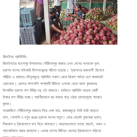
ঝিনাইদহ প্রতিনিধি-
ঝিনাইদহের মহেশপুর উপজেলার গৌরীনাথপুর বাজার এখন দেশের অন্যতম বৃহৎ
ড্রাগন ফলের পাইকারি বিপণনকেন্দ্রে পরিণত হয়েছে। ‘ড্রাগনের রাজধানী’ হিসেবে
পরিচিত এ বাজারে মৌসুমজুড়ে প্রতিদিন সকাল থেকে বিকেল পর্যন্ত চলে জমজমাট
বেচাকেনা। জেলার পাশাপাশি পার্শ্ববর্তী বিভিন্ন এলাকা থেকে আসা কৃষকদের
উৎপাদিত ড্রাগন ফল বিক্রি হয় এই বাজারে। বর্তমানে প্রতিদিন কয়েক কোটি
টাকার ফল বিক্রি হচ্ছে। স্থানীয়ভাবে বড় বাজার গড়ে ওঠায় ন্যায্যমূল্য পাচ্ছেন
কৃষক।
সরেজমিনে গৌরীনাথপুর বাজারে গিয়ে দেখা যায়, বাজারজুড়ে সারি সারি আড়তে
লাল, গোলাপি ও হলুদ রঙের ড্রাগন ফলের স্তূপ। ভোর থেকেই কৃষকেরা ভ্যান,
পিকআপ ও ট্রাকযোগে ফল নিয়ে আসছেন। আড়তগুলোতে চলছে বাছাই, ওজন ও
প্যাকেটজাত করার ব্যস্ততা। এরপর দেশের বিভিন্ন জেলায় ট্রাকযোগে পাঠানো