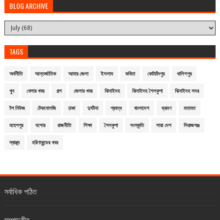
BLOG ARCHIVE
TAGS
অর্থনীতি
আন্তর্জাতিক
আমার জেলা
ইসলাম
কবিতা
কোটচাঁদপুর
খালিশপুর
খুন
খেলার খবর
গল্প
জেলার খবর
ঝিনাইদহ
ঝিনাইদহ শৈলকুপা
ঝিনাইদহ সদর
টপ নিউজ
টেকনোলজি
ঢাকা
দুর্ঘটনা
প্রবন্ধ
বাংলাদেশ
ভ্রমণ
মতামত
মহেশপুর
যশোর
রাজনীতি
শিক্ষা
শৈলকুপা
সংস্কৃতি
সারা দেশ
সিরাজগঞ্জ
স্বাস্থ্য
হরিণাকুন্ডের খবর
সর্বাধিক পঠিত
সম্পাদকীয়