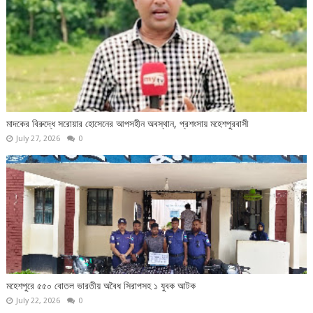
মাদকের বিরুদ্ধে সরোয়ার হোসেনের আপসহীন অবস্থান, প্রশংসায় মহেশপুরবাসী
July 27, 2026
0
‎মহেশপুরে ৫৫০ বোতল ভারতীয় অবৈধ সিরাপসহ ১ যুবক আটক ‎
July 22, 2026
0