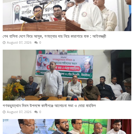
শেখ হাসিনা দেশে ফিরে আসুক, গণহত্যার দায় নিয়ে কারাগারে যাক : আইনমন্ত্রী
August 07, 2026
0
গণঅভ্যুত্থান দিবস উপলক্ষে কালীগঞ্জে আলোচনা সভা ও দোয়া মাহফিল
August 07, 2026
0