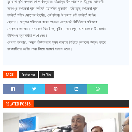
চুয়াডাঙ্গা কৃষি সম্প্রসারণ অধিদপ্তরের অতিরিক্ত উপ-পরিচালক মিঠু চন্দ্র অধিকারী,
মহেশপুর উপজেলা কৃষি কর্মকর্তা ইয়াসমিন সুলতানা, হরিণাকুন্ডু উপজেলা কৃষি
কর্মকর্তা শরীফ মোহাম্মদ তিতুমীর, কোটচাঁদপুর উপজেলা কৃষি কর্মকর্তা জাহিদ
হোসেন। অনুষ্ঠান পরিচালনা করেন গোল্ডেন এগ্রোভেট লিমিটেডের পরিচালক
মোক্তার হোসেন। সমাবেশে ঝিনাইদহ, কুষ্টিয়া, মেহেরপুর, যশোরসহ ৮ টি জেলার
কীটনাশক ব্যবসায়ীরা অংশ নেয়।
সেসময় বক্তারা, ফসলে কীটনাশকের সুষম ব্যবহার নিশ্চিতে কৃষকদের উদ্বুদ্ধ করতে
ব্যবসায়ীদের করণীয় নানা বিষয়ে পরামর্শ প্রদাণ করেন।
TAGS:
ঝিনাইদহ সদর
টপ নিউজ
RELATED POSTS