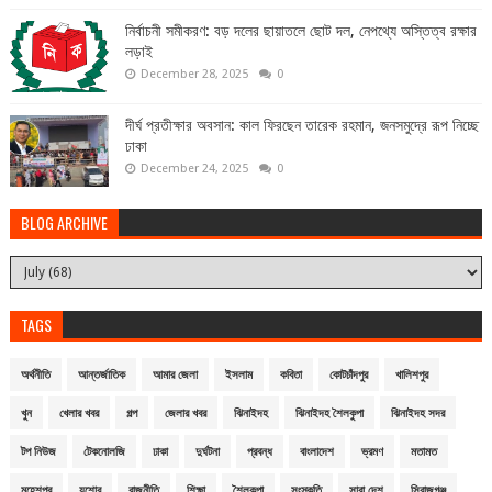
নির্বাচনী সমীকরণ: বড় দলের ছায়াতলে ছোট দল, নেপথ্যে অস্তিত্ব রক্ষার
লড়াই
December 28, 2025
0
দীর্ঘ প্রতীক্ষার অবসান: কাল ফিরছেন তারেক রহমান, জনসমুদ্রে রূপ নিচ্ছে
ঢাকা
December 24, 2025
0
BLOG ARCHIVE
TAGS
অর্থনীতি
আন্তর্জাতিক
আমার জেলা
ইসলাম
কবিতা
কোটচাঁদপুর
খালিশপুর
খুন
খেলার খবর
গল্প
জেলার খবর
ঝিনাইদহ
ঝিনাইদহ শৈলকুপা
ঝিনাইদহ সদর
টপ নিউজ
টেকনোলজি
ঢাকা
দুর্ঘটনা
প্রবন্ধ
বাংলাদেশ
ভ্রমণ
মতামত
মহেশপুর
যশোর
রাজনীতি
শিক্ষা
শৈলকুপা
সংস্কৃতি
সারা দেশ
সিরাজগঞ্জ