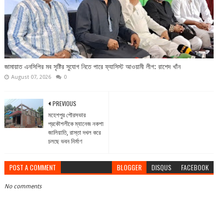
জামায়াত এনসিপির মব সৃষ্টির সুযোগ নিতে পারে ফ্যাসিস্ট আওয়ামী লীগ: রাশেদ খাঁন
August 07, 2026
0
PREVIOUS
মহেশপুর পৌরসভার
প্রকৌশলীকে ম্যানেজ নকশা
জালিয়াতি, রাস্তা দখল করে
চলছে ভবন নির্মাণ
POST A COMMENT
BLOGGER
DISQUS
FACEBOOK
No comments