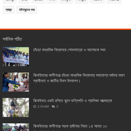
স্বাস্থ্য
হরিণাকুন্ডের খবর
সর্বাধিক পঠিত
চাঁচড়া মাধ্যমিক বিদ্যালয়ে শোভাযাত্রা ও আলোচনা সভা
ঝিনাইদহের কালীগঞ্জে চাঁচড়া মাধ্যমিক বিদ্যালয়ে যথাযোগ্য মর্যদায় মহান
স্বাধীনতা ও জাতীয় দিবস উদযাপন।
ঝিনাইদহে একই রশিতে ঝুলে ভগ্নিপতি ও শ্যালিকা আত্মহত্যা
2:54 AM
0
ঝিনাইদহের কালীগঞ্জে সড়ক দুর্ঘটনায় নিহত ১॥ আহত ১৩