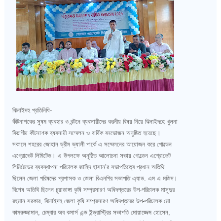
ঝিনাইদহ প্রতিনিধি-
কীটনাশকের সুষম ব্যবহার ও বন্টনে ব্যবসায়ীদের করনীয় বিষয় নিয়ে ঝিনাইদহে খুলনা
বিভাগীয় কীটনাশক ব্যবসায়ী সম্মেলন ও বার্ষিক বনভোজন অনুষ্ঠিত হয়েছে।
সকালে শহরের জোহান ড্রীম ভ্যালী পার্কে এ সম্মেলনের আয়োজন করে গোল্ডেন
এগ্রোভেট লিমিটেড। এ উপলক্ষে অনুষ্ঠিত আলোচনা সভায় গোল্ডেন এগ্রোভেট
লিমিটেডের ব্যবস্থাপনা পরিচালক জাহিদ হাসান’র সভাপতিত্বে প্রধান অতিথি
ছিলেন জেলা পরিষদের প্রশাসক ও জেলা বিএনপির সভাপতি এ্যাড. এম এ মজিদ।
বিশেষ অতিথি ছিলেন চুয়াডাঙ্গা কৃষি সম্প্রসারণ অধিদপ্তরের উপ-পরিচালক মাসুদুর
রহমান সরকার, ঝিনাইদহ জেলা কৃষি সম্প্রসারণ অধিদপ্তরের উপ-পরিচালক মো.
কামরুজ্জামান, চেম্বার অব কমার্স এন্ড ইন্ড্রাস্ট্রির সভাপতি মোয়াজ্জেম হোসেন,