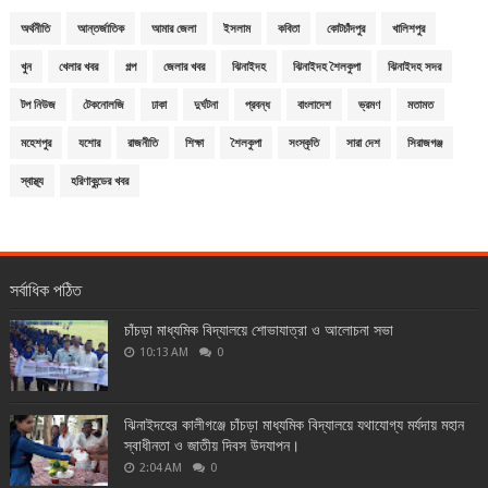
অর্থনীতি
আন্তর্জাতিক
আমার জেলা
ইসলাম
কবিতা
কোটচাঁদপুর
খালিশপুর
খুন
খেলার খবর
গল্প
জেলার খবর
ঝিনাইদহ
ঝিনাইদহ শৈলকুপা
ঝিনাইদহ সদর
টপ নিউজ
টেকনোলজি
ঢাকা
দুর্ঘটনা
প্রবন্ধ
বাংলাদেশ
ভ্রমণ
মতামত
মহেশপুর
যশোর
রাজনীতি
শিক্ষা
শৈলকুপা
সংস্কৃতি
সারা দেশ
সিরাজগঞ্জ
স্বাস্থ্য
হরিণাকুন্ডের খবর
সর্বাধিক পঠিত
চাঁচড়া মাধ্যমিক বিদ্যালয়ে শোভাযাত্রা ও আলোচনা সভা
10:13 AM
0
ঝিনাইদহের কালীগঞ্জে চাঁচড়া মাধ্যমিক বিদ্যালয়ে যথাযোগ্য মর্যদায় মহান
স্বাধীনতা ও জাতীয় দিবস উদযাপন।
2:04 AM
0