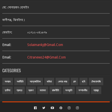
মো: সোলায়মান হোসাইন
কালীগঞ্জ, ঝিনাইদহ।
মোবাইল:
০১৭১২-০৪১৬৭৯
Email:
Solaimankj@gmail.com
Email:
Citranews24@gmail.com
CATEGORIES
অপরাধ
অর্থনীতি
আন্তর্জাতিক
কবিতা
খেলার খবর
গল্প
ছবি
টেকনোলজি
দুর্ঘটনা
প্রবন্ধ
ভ্রমণ
মতামত
রাজনীতি
সংস্কৃতি
সম্পাদকীয়
স্বাস্থ্য