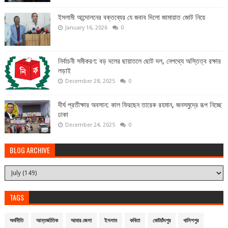
ইসলামী আন্দোলনের বক্তব্যের যে জবাব দিলো জামায়াত জোট নিয়ে
January 16, 2026
0
নির্বাচনী সমীকরণ: বড় দলের ছায়াতলে ছোট দল, নেপথ্যে অস্তিত্ব রক্ষার
লড়াই
December 28, 2025
0
দীর্ঘ প্রতীক্ষার অবসান: কাল ফিরছেন তারেক রহমান, জনসমুদ্রে রূপ নিচ্ছে
ঢাকা
December 24, 2025
0
BLOG ARCHIVE
TAGS
অর্থনীতি
আন্তর্জাতিক
আমার জেলা
ইসলাম
কবিতা
কোটচাঁদপুর
খালিশপুর