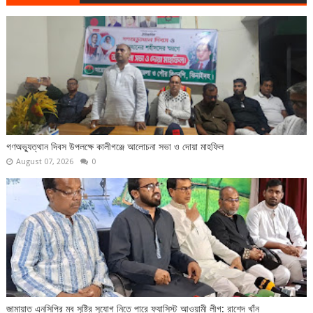
গণঅভ্যুত্থান দিবস উপলক্ষে কালীগঞ্জে আলোচনা সভা ও দোয়া মাহফিল
August 07, 2026
0
জামায়াত এনসিপির মব সৃষ্টির সুযোগ নিতে পারে ফ্যাসিস্ট আওয়ামী লীগ: রাশেদ খাঁন