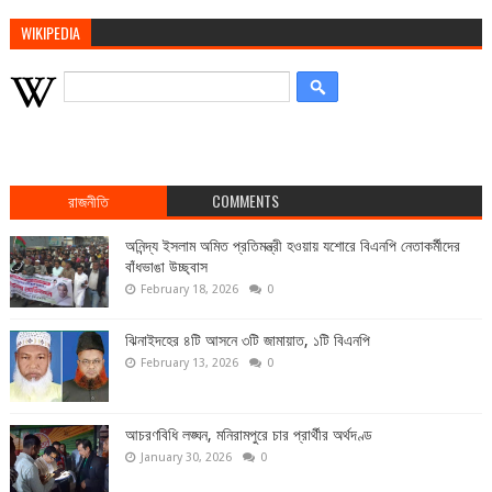
WIKIPEDIA
রাজনীতি
COMMENTS
অনিন্দ্য ইসলাম অমিত প্রতিমন্ত্রী হওয়ায় যশোরে বিএনপি নেতাকর্মীদের
বাঁধভাঙা উচ্ছ্বাস
February 18, 2026
0
ঝিনাইদহের ৪টি আসনে ৩টি জামায়াত, ১টি বিএনপি
February 13, 2026
0
আচরণবিধি লঙ্ঘন, মনিরামপুরে চার প্রার্থীর অর্থদণ্ড
January 30, 2026
0