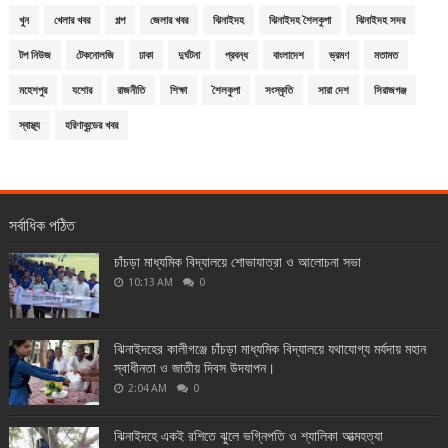
খুন
খেলার খবর
গল্প
জেলার খবর
ঝিনাইদহ
ঝিনাইদহ শৈলকুপা
ঝিনাইদহ সদর
টপ নিউজ
টেকনোলজি
ঢাকা
দুর্ঘটনা
প্রবন্ধ
বাংলাদেশ
ভ্রমণ
মতামত
মহেশপুর
যশোর
রাজনীতি
শিক্ষা
শৈলকুপা
সংস্কৃতি
সারা দেশ
সিরাজগঞ্জ
স্বাস্থ্য
হরিণাকুন্ডের খবর
সর্বাধিক পঠিত
চাঁচড়া মাধ্যমিক বিদ্যালয়ে শোভাযাত্রা ও আলোচনা সভা
10:13 AM
0
ঝিনাইদহের কালীগঞ্জে চাঁচড়া মাধ্যমিক বিদ্যালয়ে যথাযোগ্য মর্যদায় মহান
স্বাধীনতা ও জাতীয় দিবস উদযাপন।
2:04 AM
0
ঝিনাইদহে একই রশিতে ঝুলে ভগ্নিপতি ও শ্যালিকা আত্মহত্যা