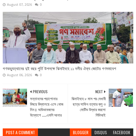
August 07, 2026
0
গণঅভ্যুত্থানের দুই বছর পুর্তি উপলক্ষে ঝিনাইদহে ১১ দলীয় ঐক্য জোটের গণসমাবেশ
August 06, 2026
0
PREVIOUS
NEXT
সন্তানদের পড়াশোনার
ঝিনাইদহে ৮ মাস পর মেধাবী
বিষয়ে বিদ্যালয়ে এসে খোজ
ছাত্র সাফিন হত্যার ক্লু ও
নিন॥ অভিভাবকদের
মোটিভ উদ্ধার করলো
উদ্যোশে .....এমপি আনার
পিবিআই
POST A COMMENT
BLOGGER
DISQUS
FACEBOOK