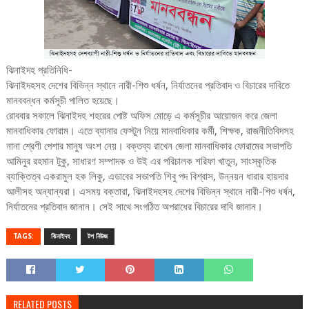
ঝিনাইদহ প্রতিনিধি-
ঝিনাইদহসহ দেশের বিভিন্ন স্থানে নারী-শিশু ধর্ষন, নির্যাতনের প্রতিবাদ ও বিচারের দাবিতে
মানববন্ধন কর্মসূচী পালিত হয়েছে।
রোববার সকালে ঝিনাইদহ শহরের পোষ্ট অফিস মোড়ে এ কর্মসূচীর আয়োজন করে জেলা
মানবাধিকার ফোরাম। এতে ব্যানার ফেস্টুন নিয়ে মানবাধিকার কর্মী, শিক্ষক, রাজনীতিবিদসহ
নানা শ্রেণী পেশার মানুষ অংশ নেয়। বক্তব্য রাখেন জেলা মানবাধিকার ফোরামের সভাপতি
আমিনুর রহমান টুকু, সাধারণ সম্পাদক ও উই এর পরিচালক শরিফা খাতুন, সাংস্কৃতিক
ব্যাক্তিত্ব একরামুল হক লিকু, এডাবের সভাপতি শিবু পদ বিশ্বাস, উন্নয়ন ধারার হায়দার
আলীসহ অন্যান্যরা। এসময় বক্তারা, ঝিনাইদহসহ দেশের বিভিন্ন স্থানে নারী-শিশু ধর্ষন,
নির্যাতনের প্রতিবাদ জানান। সেই সাথে সংগঠিত অপরাধের বিচারের দাবি জানান।
TAGS:
ঝিনাইদহ
টপ নিউজ
RELATED POSTS