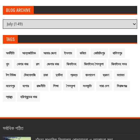
BLOG ARCHIVE
TAGS
অর্থনীতি
আন্তর্জাতিক
আমার জেলা
ইসলাম
কবিতা
কোটচাঁদপুর
খালিশপুর
খুন
খেলার খবর
গল্প
জেলার খবর
ঝিনাইদহ
ঝিনাইদহ শৈলকুপা
ঝিনাইদহ সদর
টপ নিউজ
টেকনোলজি
ঢাকা
দুর্ঘটনা
প্রবন্ধ
বাংলাদেশ
ভ্রমণ
মতামত
মহেশপুর
যশোর
রাজনীতি
শিক্ষা
শৈলকুপা
সংস্কৃতি
সারা দেশ
সিরাজগঞ্জ
স্বাস্থ্য
হরিণাকুন্ডের খবর
সর্বাধিক পঠিত
চাঁচড়া মাধ্যমিক বিদ্যালয়ে শোভাযাত্রা ও আলোচনা সভা