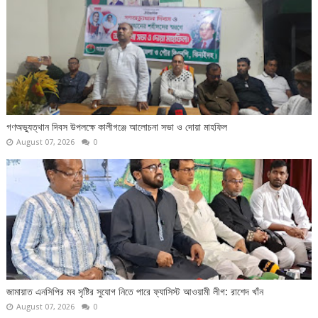
গণঅভ্যুত্থান দিবস উপলক্ষে কালীগঞ্জে আলোচনা সভা ও দোয়া মাহফিল
August 07, 2026
0
জামায়াত এনসিপির মব সৃষ্টির সুযোগ নিতে পারে ফ্যাসিস্ট আওয়ামী লীগ: রাশেদ খাঁন
August 07, 2026
0