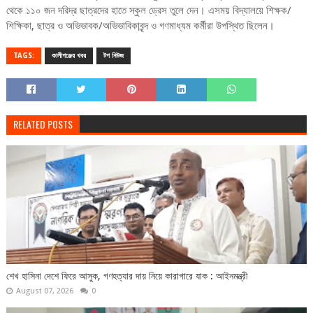
থেকে ১১০ জন দরিদ্র ছাত্রদের হাতে স্কুল ড্রেস তুলে দেন। এসময় বিদ্যালয়ে শিক্ষক/
শিক্ষিকা, ছাত্র ও অভিভাবক/অভিভাবিকাবৃন্দ ও গণমাধ্যম কর্মীরা উপস্থিত ছিলেন।
TAGS:
কালীগঞ্জের খবর
টপ নিউজ
RELATED POSTS
শেখ হাসিনা দেশে ফিরে আসুক, গণহত্যার দায় নিয়ে কারাগারে যাক : আইনমন্ত্রী
August 07, 2026
0