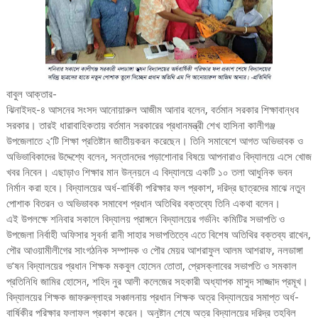
বাবুল আক্তার-
ঝিনাইদহ-৪ আসনের সংসদ আনোয়ারুল আজীম আনার বলেন, বর্তমান সরকার শিক্ষাবান্ধব
সরকার। তারই ধারাবাহিকতায় বর্তমান সরকারের প্রধানমন্ত্রী শেখ হাসিনা কালীগঞ্জ
উপজেলাতে ২’টি শিক্ষা প্রতিষ্টান জাতীয়করন করেছেন। তিনি সমাবেশে আগত অভিভাবক ও
অভিভাবিকাদের উদ্দেশ্যে বলেন, সন্তানদের পড়াশোনার বিষয়ে আপনারাও বিদ্যালয়ে এসে খোজ
খবর নিবেন। এছাড়াও শিক্ষার মান উন্নয়নে এ বিদ্যালয়ে একটি ১০ তলা আধুনিক ভবন
নির্মান করা হবে। বিদ্যালয়ের অর্ধ-বার্ষিকী পরিক্ষার ফল প্রকাশ, দরিদ্র ছাত্রদের মাঝে নতুন
পোশাক বিতরন ও অভিভাবক সমাবেশ প্রধান অতিথির বক্তব্যে তিনি একথা বলেন।
এই উপলক্ষে শনিবার সকালে বিদ্যালয় প্রাঙ্গনে বিদ্যালয়ের গর্ভনিং কমিটির সভাপতি ও
উপজেলা নির্বাহী অফিসার সূবর্না রানী সাহার সভাপতিত্বে এতে বিশেষ অতিথির বক্তব্য রাখেন,
পৌর আওয়ামীলীগের সাংগঠনিক সম্পাদক ও পৌর মেয়র আশরাফুল আলম আশরাফ, নলডাঙ্গা
ভ’ষন বিদ্যালয়ের প্রধান শিক্ষক মকবুল হোসেন তোতা, প্রেসক্লাবের সভাপতি ও সমকাল
প্রতিনিধি জামির হোসেন, শহিদ নুর আলী কলেজের সহকারী অধ্যাপক মাসুদ সাজ্জাদ প্রমূখ।
বিদ্যালয়ের শিক্ষক জাফরুল্লাহর সঞ্চালনায় প্রধান শিক্ষক অত্র বিদ্যালয়ের সমাপ্ত অর্ধ-
বার্ষিকীর পরিক্ষার ফলাফল প্রকাশ করেন। অনুষ্টান শেষে অত্র বিদ্যালয়ের দরিদ্র তহবিল