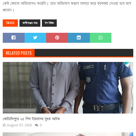
কেউ কোনো অভিযোগও করেনি। তবে অভিযোগ করলে তদন্ত করে ব্যবস্থা নেওয়া হবে বলে
জানান।
TAGS:
কালীগঞ্জের খবর
টপ নিউজ
RELATED POSTS
কোটচাঁদপুরে ২৫ পিস ইয়াবাসহ যুবক আটক
August 07, 2026
0