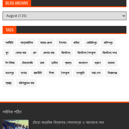
BLOG ARCHIVE
TAGS
অর্থনীতি
আন্তর্জাতিক
আমার জেলা
ইসলাম
কবিতা
কোটচাঁদপুর
খালিশপুর
খুন
খেলার খবর
গল্প
জেলার খবর
ঝিনাইদহ
ঝিনাইদহ শৈলকুপা
ঝিনাইদহ সদর
টপ নিউজ
টেকনোলজি
ঢাকা
দুর্ঘটনা
প্রবন্ধ
বাংলাদেশ
ভ্রমণ
মতামত
মহেশপুর
যশোর
রাজনীতি
শিক্ষা
শৈলকুপা
সংস্কৃতি
সারা দেশ
সিরাজগঞ্জ
স্বাস্থ্য
হরিণাকুন্ডের খবর
সর্বাধিক পঠিত
চাঁচড়া মাধ্যমিক বিদ্যালয়ে শোভাযাত্রা ও আলোচনা সভা