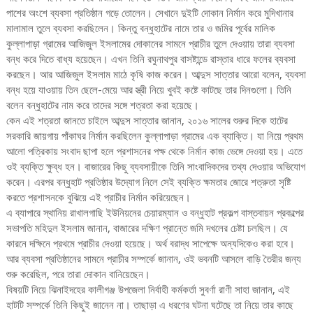
পাশের অংশে ব্যবসা প্রতিষ্ঠান গড়ে তোলেন। সেখানে দুইটি দোকান নির্মান করে মুদিখানার
মালামাল তুলে ব্যবসা করছিলেন। কিন্তু বন্ধুহাটের নামে তার ও জমির পূর্বের মালিক
কুল্লাপাড়া গ্রামের আজিজুল ইসলামের দোকানের সামনে প্রাচীর তুলে দেওয়ায় তারা ব্যবসা
বন্ধ করে দিতে বাধ্য হয়েছেন। এখন তিনি রঘুনাথপুর বাসষ্টান্ডে রাস্তার ধারে ফলের ব্যবসা
করছেন। আর আজিজুল ইসলাম মাঠে কৃষি কাজ করেন। আব্দুস সাত্তার আরো বলেন, ব্যবসা
বন্ধ হয়ে যাওয়ায় তিন ছেলে-মেয়ে আর স্ত্রী নিয়ে খুবই কষ্টে কাটছে তার দিনগুলো। তিনি
বলেন বন্ধুহাটের নাম করে তাদের সঙ্গে শত্রতা করা হয়েছে।
কেন এই শত্রতা জানতে চাইলে আব্দুস সাত্তার জানান, ২০১৬ সালের শুরুর দিকে হাটের
সরকারি জায়গায় পাঁকাঘর নির্মান করছিলেন কুল্লাপাড়া গ্রামের এক ব্যাক্তি। যা নিয়ে প্রথম
আলো পত্রিকায় সংবাদ ছাপা হলে প্রশাসনের পক্ষ থেকে নির্মান কাজ ভেঙ্গে দেওয়া হয়। এতে
ওই ব্যক্তি ক্ষুব্ধ হন। বাজারের কিছু ব্যবসায়ীকে তিনি সাংবাদিকদের তথ্য দেওয়ার অভিযোগ
করেন। এরপর বন্ধুহাট প্রতিষ্ঠার উদ্যোগ নিলে সেই ব্যক্তি ক্ষমতার জোরে শত্রুতা সৃষ্টি
করতে প্রশাসনকে বুঝিয়ে এই প্রাচীর নির্মান করিয়েছেন।
এ ব্যাপারে স্থানিয় রাখালগাছি ইউনিয়নের চেয়ারম্যান ও বন্ধুহাট প্রকল্প বাস্তবায়ন প্রকল্পের
সভাপতি মহিদুল ইসলাম জানান, বাজারের দক্ষিণ প্রান্তে জমি দখলের চেষ্টা চলছিল। যে
কারনে দক্ষিনে প্রথমে প্রাচীর দেওয়া হয়েছে। অর্থ বরাদ্ধ সাপেক্ষে অন্যদিকেও করা হবে।
আর ব্যবসা প্রতিষ্ঠানের সামনে প্রাচীর সম্পর্কে জানান, ওই ভবনটি আসলে বাড়ি তৈরীর জন্য
শুরু করেছিল, পরে তারা দোকান বানিয়েছেন।
বিষয়টি নিয়ে ঝিনাইদহের কালীগঞ্জ উপজেলা নির্বাহী কর্মকর্তা সুবর্ণা রাণী সাহা জানান, এই
হাটটি সম্পর্কে তিনি কিছুই জানেন না। তাছাড়া এ ধরণের ঘটনা ঘটেছে তা নিয়ে তার কাছে