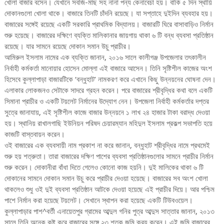
খোলা বাজার বসেন। যেখানে সবজি-মাছ সহ নানা পন্য কেনাবেচা হয়। বাকি ৫ দিন স্থায়ি
দোকানগুলো খোলা থাকে। বাজারে তিনটি চাঁদনি রয়েছে। যা সপ্তাহে দুইদিন ব্যবহার হয়।
বাজারের সঙ্গেই রয়েছে একটি সরকারি প্রাথমিক বিদ্যালয়। বাজারটি ঘিরে বাসাবাড়িও নির্মান
শুরু হয়েছে। বাজারের দক্ষিণে ব্যক্তি মালিকানার জায়গায় থাকা ৬ টি বন্ধ ব্যবসা প্রতিষ্ঠান
রয়েছে। যার সামনে রয়েছে দোকান সমান উচু প্রাচীর।
আমিরুল ইসলাম নামের এক ব্যক্তি জানান, ২০১৬ সালে কালীগঞ্জ উপজেলার তৎকালীন
নির্বাহী কর্মকর্তা মানোয়ার হোসেন মোল্লা এই বাজারে আসেন। তিনি সৃষ্টিশীল কাজের অংশ
হিসেবে কুল্লাপাড়া বাজারটিকে ‘বন্ধুহাট’ নামকরণ করে এখানে কিছু উন্নয়নের ঘোষনা দেন।
এলাকার লোকজনও সেটাকে সাদরে গ্রহন করেন। পরে বাজারের শ্রীবৃদ্ধির কথা বলে একটি
সিমানা প্রাচীর ও একটি টয়লেট নির্মানের উদ্যোগ নেন। উপজেলা নির্বাহী কর্মকর্তার দপ্তর
সুত্রে জানাযায়, এই সৃষ্টিশীল কাজে বাজার উন্নয়নে ১ লাখ ২৪ হাজার টাকা বরাদ্ধ দেওয়া
হয়। স্থানিয় রাখালগাছি ইউনিয়ন পরিষদ চেয়ারম্যান মহিদুল ইসলাম প্রকল্প সভাপতি হয়ে
কাজটি বাস্তবায়ন করেন।
ওই বাজারের এক ব্যবসায়ী নাম প্রকাশ না করে জানান, বন্ধুহাট শ্রীবৃদ্ধির নামে প্রথমেই
শুরু হয় শত্রুতা। তারা বাজারের দক্ষিণ পাশের ব্যবসা প্রতিষ্ঠানগুলোর সামনে প্রাচীর নির্মান
শুরু করেন। দোকানীরা বাঁধা দিতে গেলেও কোনো কাজ হয়নি। দুই মালিকের থাকা ৬ টি
দোকানের সামনে দোকান সমান উচু করে প্রাচীর দেওয়া হয়েছে। বাজারের সব অংশ খোলা
থাকলেও শুধু ওই দুই ব্যবসা প্রতিষ্ঠান আটকে দেওয়া হয়েছে এই প্রাচীর দিয়ে। আর পশ্চিম
পাশে নির্মান করা হয়েছে টয়লেট। সেখানে স্থাপন করা হয়েছে একটি টিউবওয়েল।
কুল্লাপাড়ার পাশ^বর্তী এনায়েতপুর গ্রামের আব্দুল গনির পুত্র আব্দুস সাত্তার জানান, ২০১৩
সালে তিনি অনেক কষ্ট করে বাজারের সঙ্গে ২৩ শতক জমি ক্রয় করেন। এই জমি বাজারের