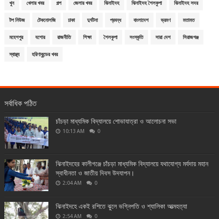
খুন
খেলার খবর
গল্প
জেলার খবর
ঝিনাইদহ
ঝিনাইদহ শৈলকুপা
ঝিনাইদহ সদর
টপ নিউজ
টেকনোলজি
ঢাকা
দুর্ঘটনা
প্রবন্ধ
বাংলাদেশ
ভ্রমণ
মতামত
মহেশপুর
যশোর
রাজনীতি
শিক্ষা
শৈলকুপা
সংস্কৃতি
সারা দেশ
সিরাজগঞ্জ
স্বাস্থ্য
হরিণাকুন্ডের খবর
সর্বাধিক পঠিত
চাঁচড়া মাধ্যমিক বিদ্যালয়ে শোভাযাত্রা ও আলোচনা সভা
10:13 AM
0
ঝিনাইদহের কালীগঞ্জে চাঁচড়া মাধ্যমিক বিদ্যালয়ে যথাযোগ্য মর্যদায় মহান
স্বাধীনতা ও জাতীয় দিবস উদযাপন।
2:04 AM
0
ঝিনাইদহে একই রশিতে ঝুলে ভগ্নিপতি ও শ্যালিকা আত্মহত্যা
2:54 AM
0