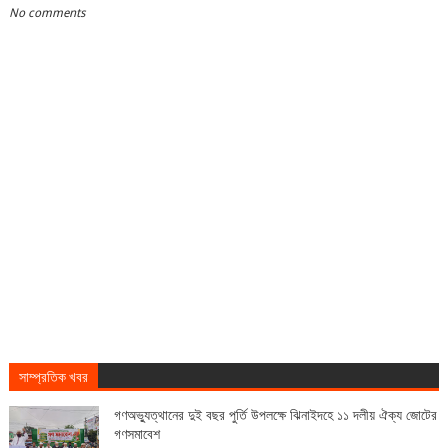
No comments
সাম্প্রতিক খবর
গণঅভ্যুত্থানের দুই বছর পুর্তি উপলক্ষে ঝিনাইদহে ১১ দলীয় ঐক্য জোটের
গণসমাবেশ