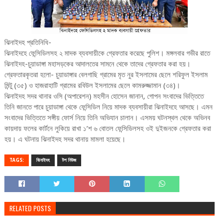
ঝিনাইদহ প্রতিনিধি-
ঝিনাইদহে ফেন্সিডিলসহ ২ মাদক ব্যবসায়ীকে গ্রেফতার করেছে পুলিশ। মঙ্গলবার গভীর রাতে
ঝিনাইদহ-চুয়াডাঙ্গা মহাসড়কের আদালতের সামনে থেকে তাদের গ্রেফতার করা হয়।
গ্রেফতারকৃতরা হলো- চুয়াডাঙ্গার বেলগাছি গ্রামের মৃত নুর ইসলামের ছেলে শরিফুল ইসলাম
মিন্টু (৩৫) ও হাজরাহাটি গ্রামের রবিউল ইসলামের ছেলে কামরুজ্জামান (৩৪)।
ঝিনাইদহ সদর থানার ওসি (অপারেশন) মহসীন হোসেন জানান, গোপন সংবাদের ভিত্তিতে
তিনি জানতে পারে চুয়াডাঙ্গা থেকে ফেন্সিডিল নিয়ে মাদক ব্যবসায়ীরা ঝিনাইদহে আসছে। এমন
সংবাদের ভিত্তিতে সঙ্গীয় ফোর্স নিয়ে তিনি অভিযান চালান। এসময় ঘটনস্থল থেকে অভিনব
কায়দায় ফলের কার্টনে লুকিয়ে রাখা ১’শ ৬ বোতল ফেন্সিডিলসহ ওই দুইজনকে গ্রেফতার করা
হয়। এ ঘটনায় ঝিনাইদহ সদর থানায় মামলা হয়েছে।
TAGS:
ঝিনাইদহ
টপ নিউজ
RELATED POSTS