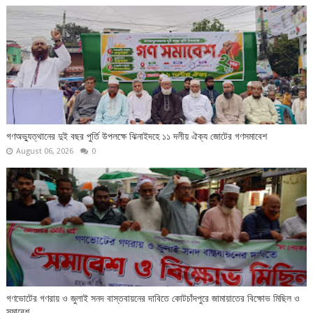
গণঅভ্যুত্থানের দুই বছর পুর্তি উপলক্ষে ঝিনাইদহে ১১ দলীয় ঐক্য জোটের গণসমাবেশ
August 06, 2026
0
গণভোটের গণরায় ও জুলাই সনদ বাস্তবায়নের দাবিতে কোটচাঁদপুরে জামায়াতের বিক্ষোভ মিছিল ও
সমাবেশ