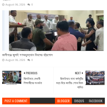
August 06, 2026
0
কালীগঞ্জে জুলাই গণঅভ্যুত্থান দিবসের হট্রগোল
August 06, 2026
0
PREVIOUS
NEXT
ঝিনাইদহে মেধাবী
ঝিনাইদহে নানা কর্মসূচীর
শিক্ষার্থীদের সংবর্ধনা
মধ্য দিয়ে জাতীয় শোক দিবস
পালিত
POST A COMMENT
BLOGGER
DISQUS
FACEBOOK