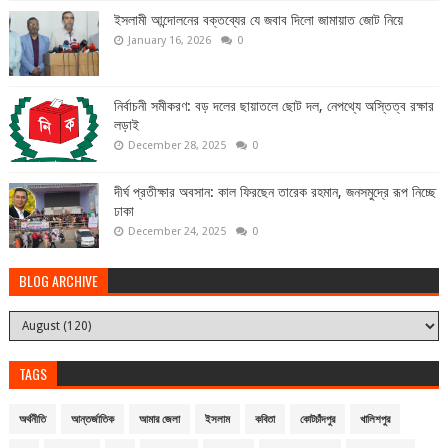
ইসলামী আন্দোলনের বক্তব্যের যে জবাব দিলো জামায়াত জোট নিয়ে
January 16, 2026
0
নির্বাচনী সমীকরণ: বড় দলের ছায়াতলে ছোট দল, নেপথ্যে অস্তিত্ব রক্ষার
লড়াই
December 28, 2025
0
দীর্ঘ প্রতীক্ষার অবসান: কাল ফিরছেন তারেক রহমান, জনসমুদ্রে রূপ নিচ্ছে
ঢাকা
December 24, 2025
0
BLOG ARCHIVE
TAGS
অর্থনীতি
আন্তর্জাতিক
আমার জেলা
ইসলাম
কবিতা
কোটচাঁদপুর
খালিশপুর