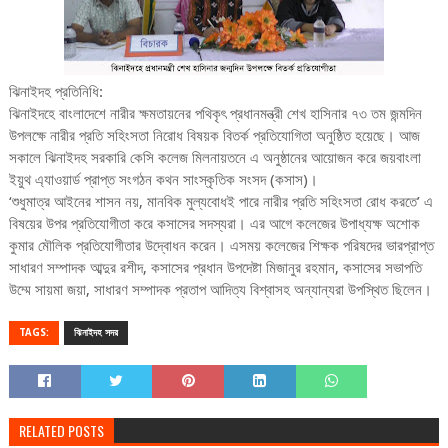
ঝিনাইদহ প্রতিনিধি:
ঝিনাইদহে বাংলাদেশে নারীর ক্ষমতায়নের পথিকৃৎ প্রধানমন্ত্রী শেখ হাসিনার ৭৩ তম জন্মদিন
উপলক্ষে নারীর প্রতি সহিংসতা নিরোধ বিষয়ক বিতর্ক প্রতিযোগিতা অনুষ্ঠিত হয়েছে। আজ
সকালে ঝিনাইদহ সরকারি কেসি কলেজ মিলনায়তনে এ অনুষ্ঠানের আয়োজন করে জয়বাংলা
ইয়ুথ এ্যাওয়ার্ড প্রাপ্ত সংগঠন কথন সাংস্কৃতিক সংসদ (কসাস)।
‘শুধুমাত্র আইনের শাসন নয়, মানবিক মুল্যবোধই পারে নারীর প্রতি সহিংসতা রোধ করতে’ এ
বিষয়ের উপর প্রতিযোগীতা করে কসাসের সদস্যরা। এর আগে কলেজের উপাধ্যক্ষ অশোক
কুমার মৌলিক প্রতিযোগীতার উদ্বোধন করেন। এসময় কলেজের শিক্ষক পরিষদের ভারপ্রাপ্ত
সাধারণ সম্পাদক আব্দুর রশীদ, কসাসের প্রধান উপদেষ্টা মিজানুর রহমান, কসাসের সভাপতি
উম্মে সায়মা জয়া, সাধারণ সম্পাদক প্রতাপ আদিত্য বিশ্বাসহ অন্যান্যরা উপস্থিত ছিলেন।
TAGS:
ঝিনাইদহ সদর
RELATED POSTS