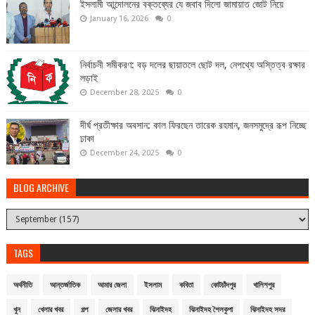
ইসলামী আন্দোলনের বক্তব্যের যে জবাব দিলো জামায়াত জোট নিয়ে
January 16, 2026
0
নির্বাচনী সমীকরণ: বড় দলের ছায়াতলে ছোট দল, নেপথ্যে অস্তিত্ব রক্ষার
লড়াই
December 28, 2025
0
দীর্ঘ প্রতীক্ষার অবসান: কাল ফিরছেন তারেক রহমান, জনসমুদ্রে রূপ নিচ্ছে
ঢাকা
December 24, 2025
0
BLOG ARCHIVE
TAGS
অর্থনীতি
আন্তর্জাতিক
আমার জেলা
ইসলাম
কবিতা
কোটচাঁদপুর
খালিশপুর
খুন
খেলার খবর
গল্প
জেলার খবর
ঝিনাইদহ
ঝিনাইদহ শৈলকুপা
ঝিনাইদহ সদর