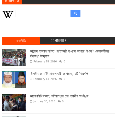
WIKIPEDIA
রাজনীতি
COMMENTS
অনিন্দ্য ইসলাম অমিত প্রতিমন্ত্রী হওয়ায় যশোরে বিএনপি নেতাকর্মীদের
বাঁধভাঙা উচ্ছ্বাস
February 18, 2026
0
ঝিনাইদহের ৪টি আসনে ৩টি জামায়াত, ১টি বিএনপি
February 13, 2026
0
আচরণবিধি লঙ্ঘন, মনিরামপুরে চার প্রার্থীর অর্থদণ্ড
January 30, 2026
0