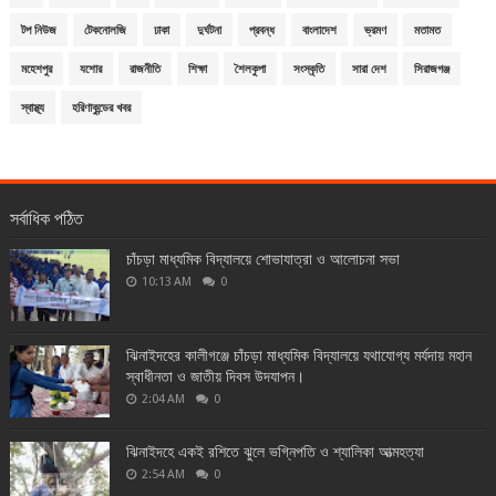
টপ নিউজ
টেকনোলজি
ঢাকা
দুর্ঘটনা
প্রবন্ধ
বাংলাদেশ
ভ্রমণ
মতামত
মহেশপুর
যশোর
রাজনীতি
শিক্ষা
শৈলকুপা
সংস্কৃতি
সারা দেশ
সিরাজগঞ্জ
স্বাস্থ্য
হরিণাকুন্ডের খবর
সর্বাধিক পঠিত
চাঁচড়া মাধ্যমিক বিদ্যালয়ে শোভাযাত্রা ও আলোচনা সভা
10:13 AM
0
ঝিনাইদহের কালীগঞ্জে চাঁচড়া মাধ্যমিক বিদ্যালয়ে যথাযোগ্য মর্যদায় মহান
স্বাধীনতা ও জাতীয় দিবস উদযাপন।
2:04 AM
0
ঝিনাইদহে একই রশিতে ঝুলে ভগ্নিপতি ও শ্যালিকা আত্মহত্যা
2:54 AM
0