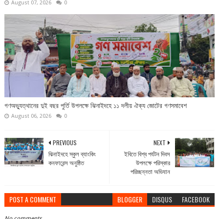
August 07, 2026
0
গণঅভ্যুত্থানের দুই বছর পুর্তি উপলক্ষে ঝিনাইদহে ১১ দলীয় ঐক্য জোটের গণসমাবেশ
August 06, 2026
0
PREVIOUS
NEXT
ঝিনাইদহে স্কুল ব্যাংকিং
ইবিতে বিশ্ব পর্যটন দিবস
কনফারেন্স অনুষ্ঠিত
উপলক্ষে পরিস্কার
পরিচ্ছন্নতা অভিযান
POST A COMMENT
BLOGGER
DISQUS
FACEBOOK
No comments